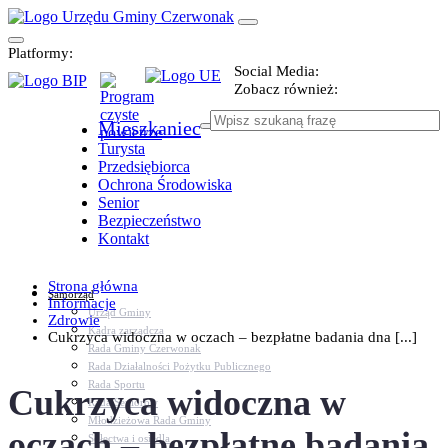
Platformy:
Social Media:
Zobacz również:
Mieszkaniec
Turysta
Przedsiębiorca
Ochrona Środowiska
Senior
Bezpieczeństwo
Kontakt
Strona główna
Samorząd
Informacje
Urząd Gminy
Zdrowie
Kadra zarządcza
Cukrzyca widoczna w oczach – bezpłatne badania dna [...]
Rada Gminy Czerwonak
Rada Działalności Pożytku Publicznego
Rada Sportu
Cukrzyca widoczna w
Rada Seniorów
Młodzieżowa Rada Gminy
oczach – bezpłatne badania
Sołectwa i osiedla