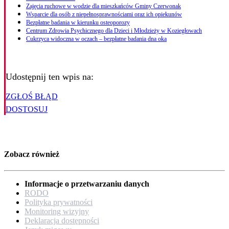
Zajęcia ruchowe w wodzie dla mieszkańców Gminy Czerwonak
Wsparcie dla osób z niepełnosprawnościami oraz ich opiekunów
Bezpłatne badania w kierunku osteoporozy
Centrum Zdrowia Psychicznego dla Dzieci i Młodzieży w Koziegłowach
Cukrzyca widoczna w oczach – bezpłatne badania dna oka
Udostępnij ten wpis na:
ZGŁOŚ BŁĄD
DOSTOSUJ
Zobacz również
Informacje o przetwarzaniu danych
RODO
Polityka prywatności
Monitoring wizyjny
Deklaracja dostępności