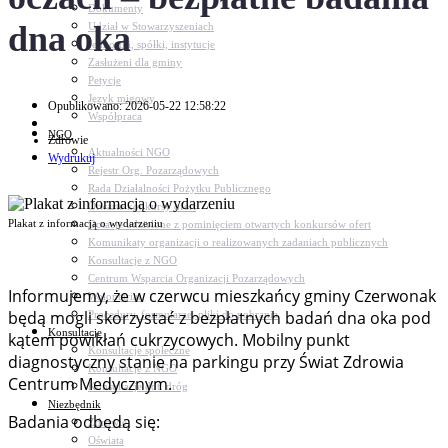
Dokumenty
dna oka
Udział w Stowarzyszeniach
Jednostki, spółki, instytucje
Zasłużeni dla gminy
Petycje
Język migowy
Opublikowano: 2026-05-22 12:58:22
Współpraca
NGO
Zdrowie
Aktualności NGO
Wydrukuj
Rejestr Org. Pozarządowych
Rada Działalności Pożytku Publicznego
Otwarte konkursy ofert
Plakat z informacją o wydarzeniu
Dotacje udzielone z pominięciem otwartych konkursów ofert
Komunikaty organizacji o realizowanych zadaniach publicznych
Konsultacje z NGO
Centrum Wsparcia Organizacji Pozarządowych
Informujemy, że w czerwcu mieszkańcy gminy Czerwonak
Wolontariat
będą mogli skorzystać z bezpłatnych badań dna oka pod
Procedury, formularze, pliki do pobrania
Konsultacje
kątem powikłań cukrzycowych. Mobilny punkt
Konsultacje społeczne
diagnostyczny stanie na parkingu przy Świat Zdrowia
Konsultacje z NGO
Centrum Medycznym.
Konsultacje dot. dróg
Niezbędnik
Badania odbędą się:
Zdrowie
Oświata