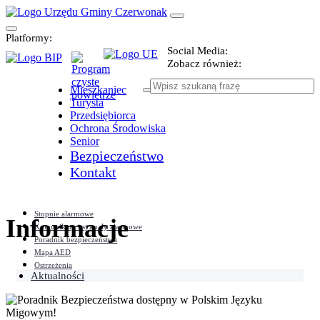
Platformy:
Social Media:
Zobacz również:
Mieszkaniec
Turysta
Przedsiębiorca
Ochrona Środowiska
Senior
Bezpieczeństwo
Kontakt
Stopnie alarmowe
Informacje
Komunikaty i sygnały alarmowe
Poradnik bezpieczeństwa
Mapa AED
Ostrzeżenia
Aktualności