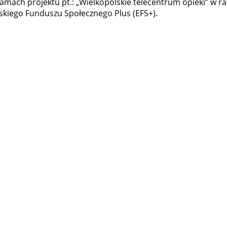
 ramach projektu pt.: „Wielkopolskie telecentrum opieki” w
kiego Funduszu Społecznego Plus (EFS+).