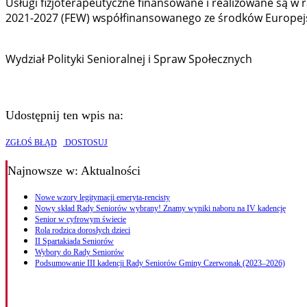
Usługi fizjoterapeutyczne finansowane i realizowane są w
2021-2027 (FEW) współfinansowanego ze środków Europejs
Wydział Polityki Senioralnej i Spraw Społecznych
Udostępnij ten wpis na:
ZGŁOŚ BŁĄD
DOSTOSUJ
Najnowsze
w: Aktualności
Nowe wzory legitymacji emeryta-rencisty
Nowy skład Rady Seniorów wybrany! Znamy wyniki naboru na IV kadencję
Senior w cyfrowym świecie
Rola rodzica dorosłych dzieci
II Spartakiada Seniorów
Wybory do Rady Seniorów
Podsumowanie III kadencji Rady Seniorów Gminy Czerwonak (2023–2026)