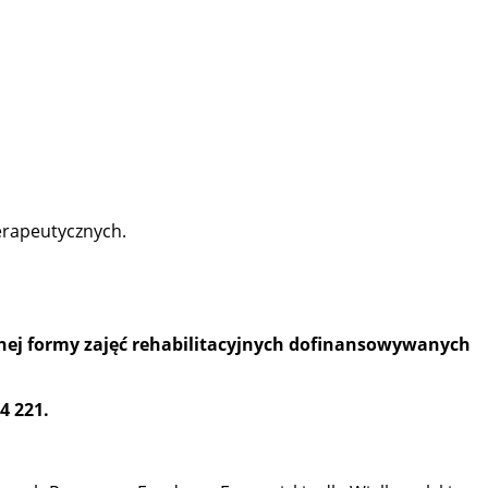
terapeutycznych.
innej formy zajęć rehabilitacyjnych dofinansowywanych
 44 221.