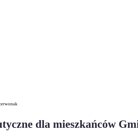
Czerwonak
peutyczne dla mieszkańców G