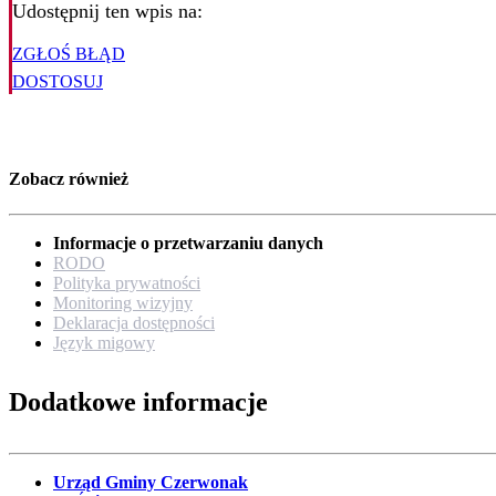
Udostępnij ten wpis na:
ZGŁOŚ BŁĄD
DOSTOSUJ
Zobacz również
Informacje o przetwarzaniu danych
RODO
Polityka prywatności
Monitoring wizyjny
Deklaracja dostępności
Język migowy
Dodatkowe informacje
Urząd Gminy Czerwonak