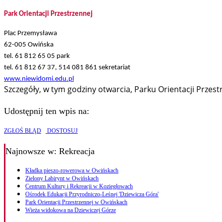
Park Orientacji Przestrzennej
Plac Przemysława
62-005 Owińska
tel. 61 812 65 05 park
tel. 61 812 67 37, 514 081 861 sekretariat
www.niewidomi.edu.pl
Szczegóły, w tym godziny otwarcia, Parku Orientacji Przes
Udostępnij ten wpis na:
ZGŁOŚ BŁĄD
DOSTOSUJ
Najnowsze
w: Rekreacja
Kładka pieszo-rowerowa w Owińskach
Zielony Labirynt w Owińskach
Centrum Kultury i Rekreacji w Koziegłowach
Ośrodek Edukacji Przyrodniczo-Leśnej 'Dziewicza Góra'
Park Orientacji Przestrzennej w Owińskach
Wieża widokowa na Dziewiczej Górze