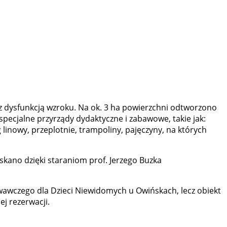
b z dysfunkcją wzroku. Na ok. 3 ha powierzchni odtworzono
cjalne przyrządy dydaktyczne i zabawowe, takie jak:
linowy, przeplotnie, trampoliny, pajęczyny, na których
skano dzięki staraniom prof. Jerzego Buzka
awczego dla Dzieci Niewidomych u Owińskach, lecz obiekt
j rezerwacji.