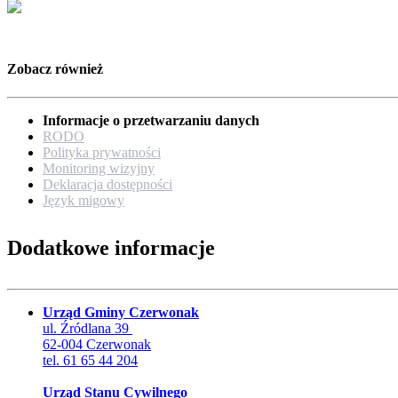
Zobacz również
Informacje o przetwarzaniu danych
RODO
Polityka prywatności
Monitoring wizyjny
Deklaracja dostępności
Język migowy
Dodatkowe informacje
Urząd Gminy Czerwonak
ul. Źródlana 39
62-004 Czerwonak
tel. 61 65 44 204
Urząd Stanu Cywilnego