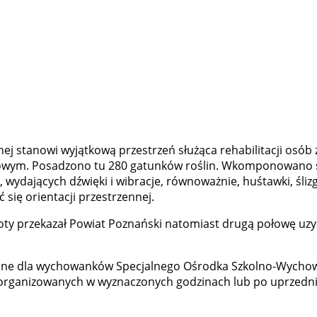
nnej stanowi wyjątkową przestrzeń służąca rehabilitacji osó
owym. Posadzono tu 280 gatunków roślin. Wkomponowano spe
ydających dźwięki i wibracje, równoważnie, huśtawki, ślizg 
się orientacji przestrzennej.
woty przekazał Powiat Poznański natomiast drugą połowę uzy
cyjne dla wychowanków Specjalnego Ośrodka Szkolno-Wychow
 zorganizowanych w wyznaczonych godzinach lub po uprzednie