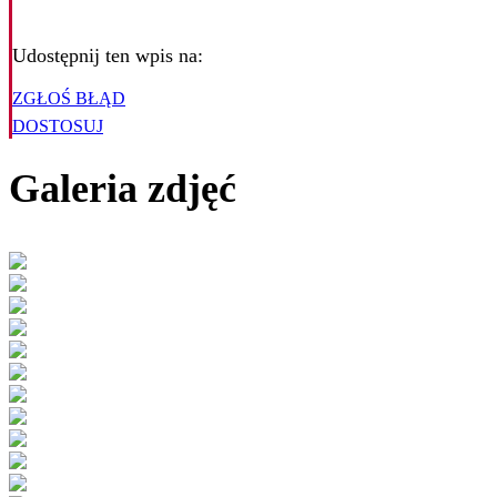
Udostępnij ten wpis na:
ZGŁOŚ BŁĄD
DOSTOSUJ
Galeria zdjęć