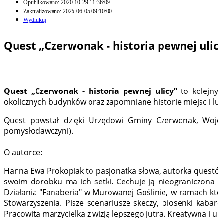
Opublikowano: 2020-10-29 11:36:09
Zaktualizowano: 2025-06-05 09:10:00
Wydrukuj
Quest „Czerwonak - historia pewnej uli
Quest
„Czerwonak - historia pewnej ulicy”
to kolejn
okolicznych budynków oraz zapomniane historie miejsc i lud
Quest powstał dzięki Urzędowi Gminy Czerwonak, Wojew
pomysłodawczyni).
O autorce:
Hanna Ewa Prokopiak to pasjonatka słowa, autorka questów
swoim dorobku ma ich setki. Cechuje ją nieograniczona 
Działania "Fanaberia" w Murowanej Goślinie, w ramach któ
Stowarzyszenia. Pisze scenariusze skeczy, piosenki kaba
Pracowita marzycielka z wizją lepszego jutra. Kreatywna i 