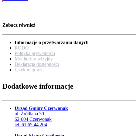
Zobacz również
Informacje o przetwarzaniu danych
RODO
Polityka prywatności
Monitoring wizyjny
Deklaracja dostępności
Język migowy
Dodatkowe informacje
Urząd Gminy Czerwonak
ul. Źródlana 39
62-004 Czerwonak
tel. 61 65 44 204
Urząd Stanu Cywilnego