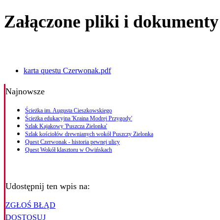
Załączone pliki i dokumenty
karta questu Czerwonak.pdf
Najnowsze
Ścieżka im. Augusta Cieszkowskiego
Ścieżka edukacyjna 'Kraina Modrej Przygody'
Szlak Kajakowy 'Puszcza Zielonka'
Szlak kościołów drewnianych wokół Puszczy Zielonka
Quest Czerwonak - historia pewnej ulicy
Quest Wokół klasztoru w Owińskach
Udostępnij ten wpis na:
ZGŁOŚ BŁĄD
DOSTOSUJ