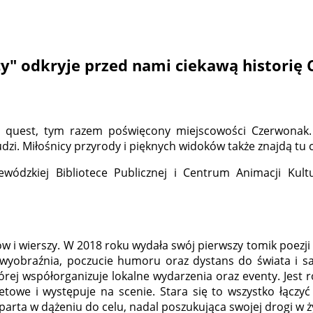
cy" odkryje przed nami ciekawą historię
y quest, tym razem poświęcony miejscowości Czerwonak.
zi. Miłośnicy przyrody i pięknych widoków także znajdą tu c
ódzkiej Bibliotece Publicznej i Centrum Animacji Kul
 i wierszy. W 2018 roku wydała swój pierwszy tomik poezji
wyobraźnia, poczucie humoru oraz dystans do świata i sam
rej współorganizuje lokalne wydarzenia oraz eventy. Jest 
retowe i występuje na scenie. Stara się to wszystko łączy
uparta w dążeniu do celu, nadal poszukująca swojej drogi w ż