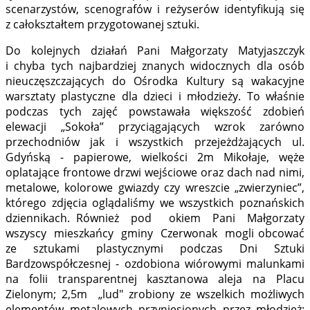
scenarzystów, scenografów i reżyserów identyfikują się
z całokształtem przygotowanej sztuki.
Do kolejnych działań Pani Małgorzaty Matyjaszczyk
i chyba tych najbardziej znanych widocznych dla osób
nieuczęszczających do Ośrodka Kultury są wakacyjne
warsztaty plastyczne dla dzieci i młodzieży. To właśnie
podczas tych zajęć powstawała większość zdobień
elewacji „Sokoła” przyciągających wzrok zarówno
przechodniów jak i wszystkich przejeżdżających ul.
Gdyńską - papierowe, wielkości 2m Mikołaje, węże
oplatające frontowe drzwi wejściowe oraz dach nad nimi,
metalowe, kolorowe gwiazdy czy wreszcie „zwierzyniec”,
którego zdjęcia oglądaliśmy we wszystkich poznańskich
dziennikach. Również pod okiem Pani Małgorzaty
wszyscy mieszkańcy gminy Czerwonak mogli obcować
ze sztukami plastycznymi podczas Dni Sztuki
Bardzowspółczesnej - ozdobiona wiórowymi malunkami
na folii transparentnej kasztanowa aleja na Placu
Zielonym; 2,5m „lud" zrobiony ze wszelkich możliwych
elementów metalowych przyniesionych przez młodzież;