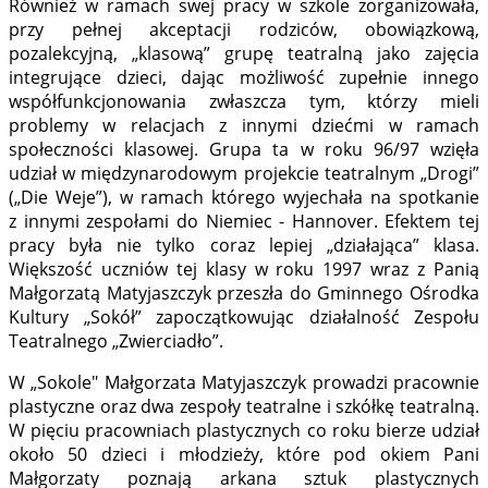
Również w ramach swej pracy w szkole zorganizowała,
przy pełnej akceptacji rodziców, obowiązkową,
pozalekcyjną, „klasową” grupę teatralną jako zajęcia
integrujące dzieci, dając możliwość zupełnie innego
współfunkcjonowania zwłaszcza tym, którzy mieli
problemy w relacjach z innymi dziećmi w ramach
społeczności klasowej. Grupa ta w roku 96/97 wzięła
udział w międzynarodowym projekcie teatralnym „Drogi”
(„Die Weje”), w ramach którego wyjechała na spotkanie
z innymi zespołami do Niemiec - Hannover. Efektem tej
pracy była nie tylko coraz lepiej „działająca” klasa.
Większość uczniów tej klasy w roku 1997 wraz z Panią
Małgorzatą Matyjaszczyk przeszła do Gminnego Ośrodka
Kultury „Sokół” zapoczątkowując działalność Zespołu
Teatralnego „Zwierciadło”.
W „Sokole" Małgorzata Matyjaszczyk prowadzi pracownie
plastyczne oraz dwa zespoły teatralne i szkółkę teatralną.
W pięciu pracowniach plastycznych co roku bierze udział
około 50 dzieci i młodzieży, które pod okiem Pani
Małgorzaty poznają arkana sztuk plastycznych