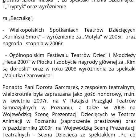
i „Tryptyk" oraz wyróżnienie
za „Beczułkę";
- Wielkopolskich Spotkaniach Teatrów Dziecięcych
„Koniński Smok" – wyróżnienie za „Motyla" w 2005r. oraz
nagroda I stopnia w 2006r.
- Ogólnopolskim Festiwalu Teatrów Dzieci i Młodzieży
„Heca 2007" w Płocku i zdobycie nagrody głównej za „Kim
są dorośli?" oraz w roku 2008 wyróżnienia za spektakl
„Malutka Czarownica".
Ponadto Pani Dorota Garczarek, z zespołem teatralnym,
wielokrotnie była zapraszana jako gość honorowy, m.in.
w kwietniu 2007r. na V Ratajski Przegląd Teatrów
Gimnazjalnych w Poznaniu, a także w 2008 na
Wojewódzką Scenę Prezentacji Dziecięcych w Teatrze
Animacji w Poznaniu (zaproszenie prestiżowe) oraz
w październiku 2009r. na Wojewódzką Scenę Prezentacji
Teatralnych - Scena Dziecięca ze spektaklem „Po co