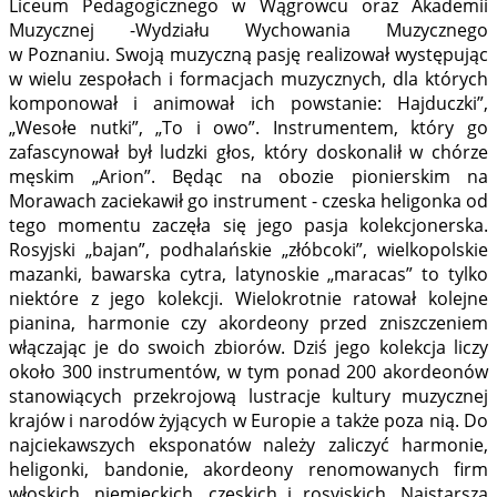
Liceum Pedagogicznego w Wągrowcu oraz Akademii
Muzycznej -Wydziału Wychowania Muzycznego
w Poznaniu. Swoją muzyczną pasję realizował występując
w wielu zespołach i formacjach muzycznych, dla których
komponował i animował ich powstanie: Hajduczki”,
„Wesołe nutki”, „To i owo”. Instrumentem, który go
zafascynował był ludzki głos, który doskonalił w chórze
męskim „Arion”. Będąc na obozie pionierskim na
Morawach zaciekawił go instrument - czeska heligonka od
tego momentu zaczęła się jego pasja kolekcjonerska.
Rosyjski „bajan”, podhalańskie „złóbcoki”, wielkopolskie
mazanki, bawarska cytra, latynoskie „maracas” to tylko
niektóre z jego kolekcji. Wielokrotnie ratował kolejne
pianina, harmonie czy akordeony przed zniszczeniem
włączając je do swoich zbiorów. Dziś jego kolekcja liczy
około 300 instrumentów, w tym ponad 200 akordeonów
stanowiących przekrojową lustracje kultury muzycznej
krajów i narodów żyjących w Europie a także poza nią. Do
najciekawszych eksponatów należy zaliczyć harmonie,
heligonki, bandonie, akordeony renomowanych firm
włoskich, niemieckich, czeskich i rosyjskich. Najstarsza