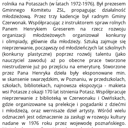
rolnika na Potaszach (w latach 1972-1976). Był prezesem
Gminnego Komitetu ZSL, propagując działalność
młodzieżową. Przez trzy kadencje był radnym Gminy
Czerwonak. Współpracując z instruktorem spraw rolnych
Panem Henrykiem Greserem na rzecz rozwoju
organizacji młodzieżowych organizował konkursy
i olimpiady, głównie dla młodzieży. Sztuką zajmuje się
nieprzerwanie, począwszy od młodzieńczych lat szkolnych
(konkursy plastyczne) poprzez rozwój talentu (jako
nauczyciel zawodu) aż po obecne prace tworzone
niestrudzenie już po przejściu na emeryturę. Stworzone
przez Pana Henryka dzieła były eksponowane min.
w skansenie swarzędzkim, w Poznaniu, w przedszkolach,
szkołach, bibliotekach, najnowsza ekspozycja - makieta
wsi Potasze z okazji 170 lat istnienia Potasz. Współpracuje
nieprzerwanie z biblioteką w Czerwonaku i Owińskach,
gdzie organizowane są prelekcje i pogadanki z dziećmi
i młodzieżą, oraz wernisaże dzieł artysty. Wśród wielu
odznaczeń jest odznaczenie za zasługi w rozwoju kultury
nadane w 1976 roku przez wojewodę poznańskiego.