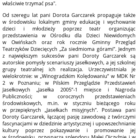
właściwie trzymać psa".
Od szeregu lat pani Dorota Garczarek propaguje także
w środowisku lokalnym gminy edukację i wychowanie
dzieci i młodzieży poprzez teatr organizując
przedstawienia w Ośrodku dla Dzieci Niewidomych
w Owińskach oraz rok rocznie Gminny Przegląd
Teatrzyków Dziecięcych „Za siedmioma górami”. Jednym
z największym sukcesów pani Doroty Garczarek są
autorskie pomysły scenariuszy jasełkowych, a jej szkolnej
grupy teatralnej ich realizacja. Urzeczywistniała je
wielokrotnie: w „Winogradzkim Kolędowaniu” w MDK Nr
2 w Poznaniu; w Pilskim Przeglądzie Przedstawień
Jasełkowych „Jasełka 2005”-1 miejsce i Nagroda
Publiczności; w corocznych przedstawieniach
środowiskowych, m.in. w styczniu bieżącego roku
w przepięknych „Jasełkach misyjnych”. Postawa pani
Doroty Garczarek, łączącej pasję zawodową z twórczymi
fascynacjami w dziedzinie artystycznej i upowszechnianie
kultury poprzez pokazywanie i promowanie jej
w środowisku, przysparza splendoru Małej Ojczyźnie i w