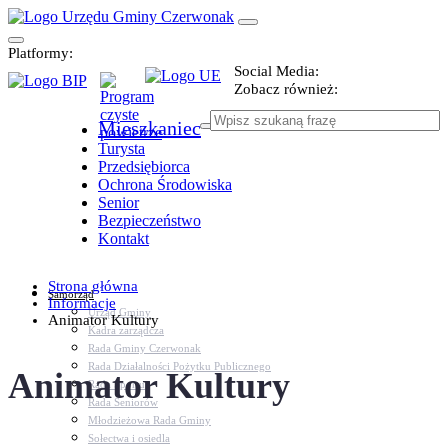
Platformy:
Social Media:
Zobacz również:
Mieszkaniec
Turysta
Przedsiębiorca
Ochrona Środowiska
Senior
Bezpieczeństwo
Kontakt
Strona główna
Samorząd
Informacje
Urząd Gminy
Animator Kultury
Kadra zarządcza
Rada Gminy Czerwonak
Rada Działalności Pożytku Publicznego
Animator Kultury
Rada Sportu
Rada Seniorów
Młodzieżowa Rada Gminy
Sołectwa i osiedla