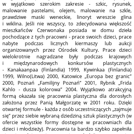
w wyjątkowo szerokim zakresie - szkic, rysunek,
malowanie pastelami, olejem, malowanie na szkle,
prawdziwe maski weneckie, linoryt wreszcie glina
i wiklina. Jeśli nie wszyscy, to zdecydowana większość
mieszkańców Czerwonaka posiada w domu dzieła
pochodzące z tych pracowni - prace swoich dzieci, prace
nabyte podczas licznych kiermaszy lub aukcji
organizowanych przez Ośrodek Kultury. Prace dzieci
wielokrotnie nagradzane były podczas krajowych
i międzynarodowych konkursów plastycznych
- Kanakaanpaa (Finlandia) 1999, Kywinkaa (Finlandia)
1999, Wilno(Litwa) 2000, Katowice „Europa bez granic”
2000, Poznań „Familijny Poznań” 2001, Rybnik „Frida
Kahlo - dusza kolorowa” 2004. Wyjątkowo atrakcyjną
formą okazała się pracownia plastyczna dla dorosłych
założona przez Panią Małgorzatę w 2001 roku. Dzięki
otwartej formule - każda z osób uczestniczących „zajmuje
się” przez siebie wybraną dziedziną sztuk plastycznych (w
ofercie wszystkie formy dostępne w pracowniach dla
dzieci i młodzieży). Pracownia ta bardzo szybko zapełniła