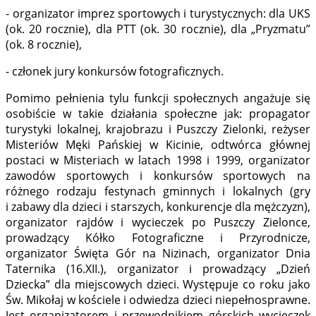
- organizator imprez sportowych i turystycznych: dla UKS
(ok. 20 rocznie), dla PTT (ok. 30 rocznie), dla „Pryzmatu”
(ok. 8 rocznie),
- członek jury konkursów fotograficznych.
Pomimo pełnienia tylu funkcji społecznych angażuje się
osobiście w takie działania społeczne jak: propagator
turystyki lokalnej, krajobrazu i Puszczy Zielonki, reżyser
Misteriów Męki Pańskiej w Kicinie, odtwórca głównej
postaci w Misteriach w latach 1998 i 1999, organizator
zawodów sportowych i konkursów sportowych na
różnego rodzaju festynach gminnych i lokalnych (gry
i zabawy dla dzieci i starszych, konkurencje dla mężczyzn),
organizator rajdów i wycieczek po Puszczy Zielonce,
prowadzący Kółko Fotograficzne i Przyrodnicze,
organizator Święta Gór na Nizinach, organizator Dnia
Taternika (16.XII.), organizator i prowadzący „Dzień
Dziecka” dla miejscowych dzieci. Występuje co roku jako
Św. Mikołaj w kościele i odwiedza dzieci niepełnosprawne.
Jest organizatorem i przewodnikiem górskich wycieczek