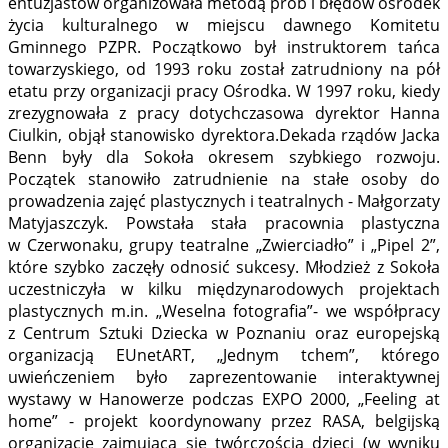
entuzjastów organizowała metodą prób i błędów ośrodek
życia kulturalnego w miejscu dawnego Komitetu
Gminnego PZPR. Początkowo był instruktorem tańca
towarzyskiego, od 1993 roku został zatrudniony na pół
etatu przy organizacji pracy Ośrodka. W 1997 roku, kiedy
zrezygnowała z pracy dotychczasowa dyrektor Hanna
Ciulkin, objął stanowisko dyrektora.Dekada rządów Jacka
Benn były dla Sokoła okresem szybkiego rozwoju.
Początek stanowiło zatrudnienie na stałe osoby do
prowadzenia zajęć plastycznych i teatralnych - Małgorzaty
Matyjaszczyk. Powstała stała pracownia plastyczna
w Czerwonaku, grupy teatralne „Zwierciadło” i „Pipel 2”,
które szybko zaczęły odnosić sukcesy. Młodzież z Sokoła
uczestniczyła w kilku międzynarodowych projektach
plastycznych m.in. „Weselna fotografia”- we współpracy
z Centrum Sztuki Dziecka w Poznaniu oraz europejską
organizacją EUnetART, „Jednym tchem”, którego
uwieńczeniem było zaprezentowanie interaktywnej
wystawy w Hanowerze podczas EXPO 2000, „Feeling at
home” - projekt koordynowany przez RASA, belgijską
organizację zajmującą się twórczością dzieci (w wyniku