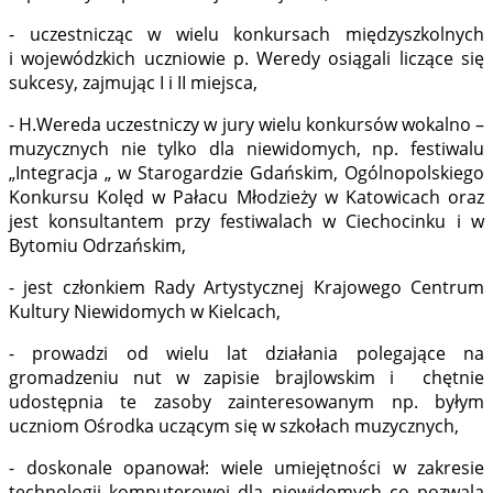
- uczestnicząc w wielu konkursach międzyszkolnych
i wojewódzkich uczniowie p. Weredy osiągali liczące się
sukcesy, zajmując I i II miejsca,
- H.Wereda uczestniczy w jury wielu konkursów wokalno –
muzycznych nie tylko dla niewidomych, np. festiwalu
„Integracja „ w Starogardzie Gdańskim, Ogólnopolskiego
Konkursu Kolęd w Pałacu Młodzieży w Katowicach oraz
jest konsultantem przy festiwalach w Ciechocinku i w
Bytomiu Odrzańskim,
- jest członkiem Rady Artystycznej Krajowego Centrum
Kultury Niewidomych w Kielcach,
- prowadzi od wielu lat działania polegające na
gromadzeniu nut w zapisie brajlowskim i chętnie
udostępnia te zasoby zainteresowanym np. byłym
uczniom Ośrodka uczącym się w szkołach muzycznych,
- doskonale opanował: wiele umiejętności w zakresie
technologii komputerowej dla niewidomych co pozwala