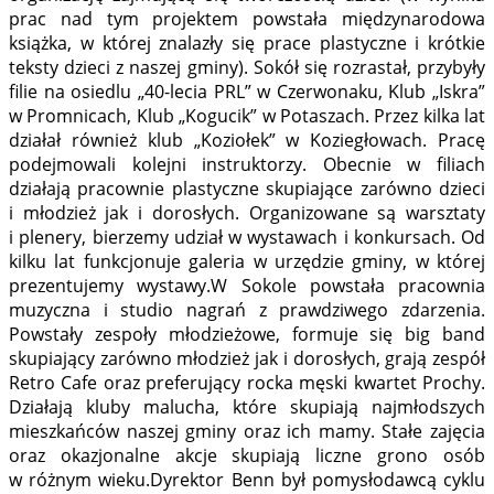
prac nad tym projektem powstała międzynarodowa
książka, w której znalazły się prace plastyczne i krótkie
teksty dzieci z naszej gminy). Sokół się rozrastał, przybyły
filie na osiedlu „40-lecia PRL” w Czerwonaku, Klub „Iskra”
w Promnicach, Klub „Kogucik” w Potaszach. Przez kilka lat
działał również klub „Koziołek” w Koziegłowach. Pracę
podejmowali kolejni instruktorzy. Obecnie w filiach
działają pracownie plastyczne skupiające zarówno dzieci
i młodzież jak i dorosłych. Organizowane są warsztaty
i plenery, bierzemy udział w wystawach i konkursach. Od
kilku lat funkcjonuje galeria w urzędzie gminy, w której
prezentujemy wystawy.W Sokole powstała pracownia
muzyczna i studio nagrań z prawdziwego zdarzenia.
Powstały zespoły młodzieżowe, formuje się big band
skupiający zarówno młodzież jak i dorosłych, grają zespół
Retro Cafe oraz preferujący rocka męski kwartet Prochy.
Działają kluby malucha, które skupiają najmłodszych
mieszkańców naszej gminy oraz ich mamy. Stałe zajęcia
oraz okazjonalne akcje skupiają liczne grono osób
w różnym wieku.Dyrektor Benn był pomysłodawcą cyklu