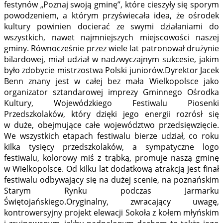
festynów „Poznaj swoją gminę”, które cieszyły się sporym
powodzeniem, a którym przyświecała idea, że ośrodek
kultury powinien docierać ze swymi działaniami do
wszystkich, nawet najmniejszych miejscowości naszej
gminy. Równocześnie przez wiele lat patronował drużynie
bilardowej, miał udział w nadzwyczajnym sukcesie, jakim
było zdobycie mistrzostwa Polski juniorów.Dyrektor Jacek
Benn znany jest w całej bez mała Wielkopolsce jako
organizator sztandarowej imprezy Gminnego Ośrodka
Kultury, Wojewódzkiego Festiwalu Piosenki
Przedszkolaków, który dzięki jego energii rozrósł się
w duże, obejmujące całe województwo przedsięwzięcie.
We wszystkich etapach festiwalu bierze udział, co roku
kilka tysięcy przedszkolaków, a sympatyczne logo
festiwalu, kolorowy miś z trąbką, promuje naszą gminę
w Wielkopolsce. Od kilku lat dodatkową atrakcją jest finał
festiwalu odbywający się na dużej scenie, na poznańskim
Starym Rynku podczas Jarmarku
Świętojańskiego.Oryginalny, zwracający uwagę,
kontrowersyjny projekt elewacji Sokoła z kołem młyńskim