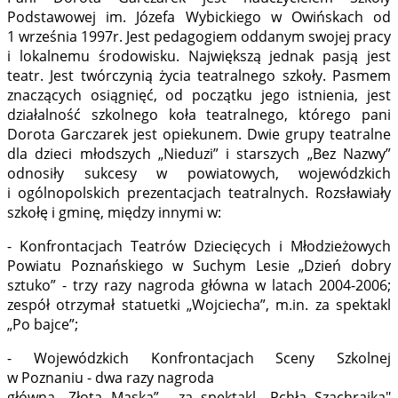
Podstawowej im. Józefa Wybickiego w Owińskach od
1 września 1997r. Jest pedagogiem oddanym swojej pracy
i lokalnemu środowisku. Największą jednak pasją jest
teatr. Jest twórczynią życia teatralnego szkoły. Pasmem
znaczących osiągnięć, od początku jego istnienia, jest
działalność szkolnego koła teatralnego, którego pani
Dorota Garczarek jest opiekunem. Dwie grupy teatralne
dla dzieci młodszych „Nieduzi” i starszych „Bez Nazwy”
odnosiły sukcesy w powiatowych, wojewódzkich
i ogólnopolskich prezentacjach teatralnych. Rozsławiały
szkołę i gminę, między innymi w:
- Konfrontacjach Teatrów Dziecięcych i Młodzieżowych
Powiatu Poznańskiego w Suchym Lesie „Dzień dobry
sztuko” - trzy razy nagroda główna w latach 2004-2006;
zespół otrzymał statuetki „Wojciecha”, m.in. za spektakl
„Po bajce”;
- Wojewódzkich Konfrontacjach Sceny Szkolnej
w Poznaniu - dwa razy nagroda
główna „Złota Maska” , za spektakl „Pchła Szachrajka"