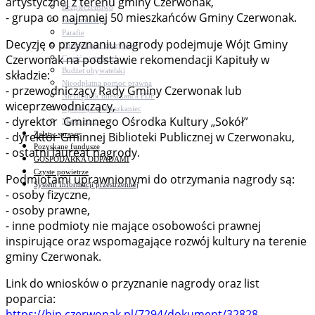
artystycznej z terenu gminy Czerwonak,
Bezpieczeństwo
- grupa co najmniej 50 mieszkańców Gminy Czerwonak.
Komunikacja
Parafie
Decyzję o przyznaniu nagrody podejmuje Wójt Gminy
Zarządzanie kryzysowe
Czerwonak na podstawie rekomendacji Kapituły w
C.ześć w gminie!
Budżet obywatelski
składzie:
Nieodpłatna pomoc prawna
- przewodniczący Rady Gminy Czerwonak lub
Niezbędnik mieszkańca PDF
wiceprzewodniczący,
Aplikacja mMieszkaniec
- dyrektor Gminnego Ośrodka Kultury „Sokół”
Mapa gminy
Załatw sprawę
- dyrektor Gminnej Biblioteki Publicznej w Czerwonaku,
Pozyskane fundusze
- ostatni laureat nagrody.
GOSPODARKA ODPADAMI
Czyste powietrze
Podmiotami uprawnionymi do otrzymania nagrody są:
System Informacji przestrzennej
- osoby fizyczne,
- osoby prawne,
- inne podmioty nie mające osobowości prawnej
inspirujące oraz wspomagające rozwój kultury na terenie
gminy Czerwonak.
Link do wniosków o przyznanie nagrody oraz list
poparcia:
https://bip.czerwonak.pl/7294/dokument/32828