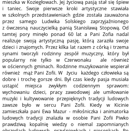
mieszka w Koziegłowach. Jej życiową pasją stał się śpiew
i taniec. Swoje pierwsze kroki artystyczne stawiała
w szkolnych przedstawieniach gdzie została zauważona
przez samego Ludwika Solskiego zaprzyjaźnionego
z ówczesną nauczycielką panią Stanisławą Stopową. Od
tamtej pory minęło ponad 60 lat a Pani Zofia nadal
realizuje swoją artystyczną pasję, którą zaraziła swoje
dzieci i znajomych. Przez kilka lat razem z córką i trzema
synami tworzyli rodzinny zespół muzyczny, który był
popularny nie tylko w Czerwonaku ale również
w ościennych gminach. Rodzinne muzykowanie wspierał
również mąż Pani Zofii. W życiu każdego człowieka są
dobre i trochę gorsze dni. Był czas kiedy pasja musiała
ustąpić miejsca zwykłym codziennym sprawom:
wychowaniu dzieci, pracy zawodowej ale umiłowanie
muzyki i kultywowanie przepięknych tradycji ludowych
zawsze było w sercu Pani Zofii. Kiedy w Kicinie
zamieszkała pani Ewa Mazur - miłośniczka i animatorka
ludowych tradycji znalazła w osobie Pani Zofii Piwko
prawdziwą kopalnię wiedzy o niemal zapomnianych
obrzędach ludowych, przyśpiewkach i piosenkach. Po