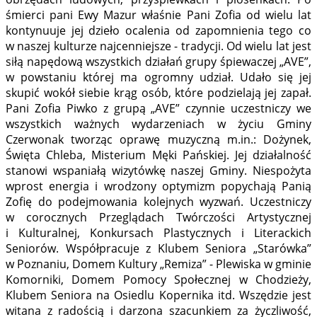
śmierci pani Ewy Mazur właśnie Pani Zofia od wielu lat
kontynuuje jej dzieło ocalenia od zapomnienia tego co
w naszej kulturze najcenniejsze - tradycji. Od wielu lat jest
siłą napędową wszystkich działań grupy śpiewaczej „AVE”,
w powstaniu której ma ogromny udział. Udało się jej
skupić wokół siebie krąg osób, które podzielają jej zapał.
Pani Zofia Piwko z grupą „AVE” czynnie uczestniczy we
wszystkich ważnych wydarzeniach w życiu Gminy
Czerwonak tworząc oprawę muzyczną m.in.: Dożynek,
Święta Chleba, Misterium Męki Pańskiej. Jej działalność
stanowi wspaniałą wizytówkę naszej Gminy. Niespożyta
wprost energia i wrodzony optymizm popychają Panią
Zofię do podejmowania kolejnych wyzwań. Uczestniczy
w corocznych Przeglądach Twórczości Artystycznej
i Kulturalnej, Konkursach Plastycznych i Literackich
Seniorów. Współpracuje z Klubem Seniora „Starówka”
w Poznaniu, Domem Kultury „Remiza” - Plewiska w gminie
Komorniki, Domem Pomocy Społecznej w Chodzieży,
Klubem Seniora na Osiedlu Kopernika itd. Wszędzie jest
witana z radością i darzona szacunkiem za życzliwość,