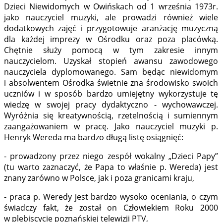
Dzieci Niewidomych w Owińskach od 1 września 1973r.
jako nauczyciel muzyki, ale prowadzi również wiele
dodatkowych zajęć i przygotowuje aranżację muzyczną
dla każdej imprezy w Ośrodku oraz poza placówką.
Chętnie służy pomocą w tym zakresie innym
nauczycielom. Uzyskał stopień awansu zawodowego
nauczyciela dyplomowanego. Sam będąc niewidomym
i absolwentem Ośrodka świetnie zna środowisko swoich
uczniów i w sposób bardzo umiejętny wykorzystuje tę
wiedzę w swojej pracy dydaktyczno - wycho­wawczej.
Wyróżnia się kreatywnością, rzetelnością i sumiennym
zaangażowaniem w pracę. Jako nauczyciel muzyki p.
Henryk Wereda ma bardzo długą listę osiągnięć:
- prowadzony przez niego zespół wokalny „Dzieci Papy”
(tu warto zaznaczyć, że Papa to właśnie p. Wereda) jest
znany zarówno w Polsce, jak i poza granicami kraju,
- praca p. Weredy jest bardzo wysoko oceniania, o czym
świadczy fakt, że został on Człowiekiem Roku 2000
w plebiscycie poznańskiej telewizji PTV,