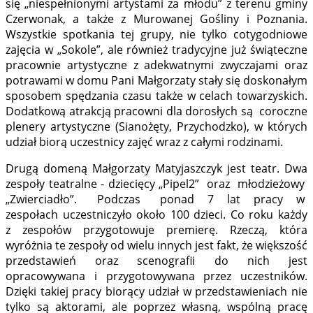
się „niespełnionymi artystami za młodu” z terenu gminy
Czerwonak, a także z Murowanej Gośliny i Poznania.
Wszystkie spotkania tej grupy, nie tylko cotygodniowe
zajęcia w „Sokole”, ale również tradycyjne już świąteczne
pracownie artystyczne z adekwatnymi zwyczajami oraz
potrawami w domu Pani Małgorzaty stały się doskonałym
sposobem spędzania czasu także w celach towarzyskich.
Dodatkową atrakcją pracowni dla dorosłych są coroczne
plenery artystyczne (Sianożęty, Przychodzko), w których
udział biorą uczestnicy zajęć wraz z całymi rodzinami.
Drugą domeną Małgorzaty Matyjaszczyk jest teatr. Dwa
zespoły teatralne - dziecięcy „Pipel2” oraz młodzieżowy
„Zwierciadło”. Podczas ponad 7 lat pracy w
zespołach uczestniczyło około 100 dzieci. Co roku każdy
z zespołów przygotowuje premierę. Rzeczą, która
wyróżnia te zespoły od wielu innych jest fakt, że większość
przedstawień oraz scenografii do nich jest
opracowywana i przygotowywana przez uczestników.
Dzięki takiej pracy biorący udział w przedstawieniach nie
tylko są aktorami, ale poprzez własną, wspólną pracę