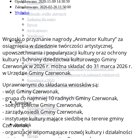
Opublikowano: 2020-11-09 14:30:59
Dokumenty
Zaktualizowano: 2026-02-26 11:50:00
Udział w Stowarzyszeniach
Wydrukuj
Jednostki, spółki, instytucje
Zasłużeni dla gminy
Petycje
Język migowy
Współpraca
Wnioski o przyznanie nagrody „Animator Kultury” za
NGO
osiągnięcia w dziedzinie twórczości artystycznej,
Aktualności NGO
upowszechniania i popularyzacji kultury oraz ochrony
Rejestr Org. Pozarządowych
Rada Działalności Pożytku Publicznego
kultury i ochrony dziedzictwa kulturowego Gminy
Otwarte konkursy ofert
Czerwonak w 2026 r. można składać do 31 marca 2026 r.
Dotacje udzielone z pominięciem otwartych konkursów ofert
w Urzędzie Gminy Czerwonak.
Komunikaty organizacji o realizowanych zadaniach publicznych
Konsultacje z NGO
Uprawnionymi do składania wniosków są:
Centrum Wsparcia Organizacji Pozarządowych
- wójt Gminy Czerwonak,
Wolontariat
Procedury, formularze, pliki do pobrania
- grupa co najmniej 10 radnych Gminy Czerwonak,
Konsultacje
- sołtysi sołectw Gminy Czerwonak,
Konsultacje społeczne
- zarządy osiedli Gminy Czerwonak,
Konsultacje z NGO
- instytucje kultury mające siedzibę na terenie gminy
Konsultacje dot. dróg
Czerwonak,
Niezbędnik
Zdrowie
- organizacje wspomagające rozwój kultury i działalności
Oświata