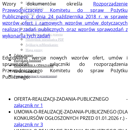
Wzory dokumentów określa
Rozporządzenie
Bezpieczeństwo
Komunikacja
Przewodniczącego Komitetu do spraw Pożytku
Parafie
Publicznego z dnia 24 października 2018 r. w sprawie
Zarządzanie kryzysowe
wzorów ofert i ramowych wzorów umów dotyczących
C.ześć w gminie!
realizacji zadań publicznych oraz wzorów sprawozdań z
Budżet obywatelski
Nieodpłatna pomoc prawna
wykonania tych zadań
Niezbędnik mieszkańca PDF
Aplikacja mMieszkaniec
Mapa gminy
Załatw sprawę
Edytowalne wersje nowych wzorów ofert, umów i
Pozyskane fundusze
sprawozdań – załączniki do rozporządzenia
GOSPODARKA ODPADAMI
Przewodniczącego Komitetu do spraw Pożytku
Czyste powietrze
Publicznego:
System Informacji przestrzennej
OFERTA-REALIZACJI-ZADANIA-PUBLICZNEGO -
załącznik nr 1
UMOWA-O-REALIZACJĘ-ZADANIA-PUBLICZNEGO (DLA
KONKURSÓW OGŁOSZONYCH PRZED 01.01.2026 r.) -
załącznik nr 3