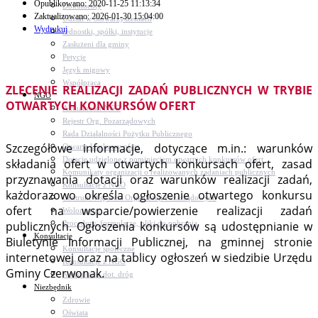
Opublikowano: 2020-11-25 11:13:34
Dokumenty
Zaktualizowano: 2026-01-30 15:04:00
Udział w Stowarzyszeniach
Wydrukuj
Jednostki, spółki, instytucje
Zasłużeni dla gminy
Petycje
Język migowy
Współpraca
ZLECENIE REALIZACJI ZADAŃ PUBLICZNYCH W TRYBIE
NGO
OTWARTYCH KONKURSÓW OFERT
Aktualności NGO
Rejestr Org. Pozarządowych
Rada Działalności Pożytku Publicznego
Szczegółowe informacje, dotyczące m.in.: warunków
Otwarte konkursy ofert
Dotacje udzielone z pominięciem otwartych konkursów ofert
składania ofert w otwartych konkursach ofert, zasad
Komunikaty organizacji o realizowanych zadaniach publicznych
przyznawania dotacji oraz warunków realizacji zadań,
Konsultacje z NGO
każdorazowo określa ogłoszenie otwartego konkursu
Centrum Wsparcia Organizacji Pozarządowych
ofert na wsparcie/powierzenie realizacji zadań
Wolontariat
Procedury, formularze, pliki do pobrania
publicznych. Ogłoszenia konkursów są udostępnianie w
Konsultacje
Biuletynie Informacji Publicznej, na gminnej stronie
Konsultacje społeczne
internetowej oraz na tablicy ogłoszeń w siedzibie Urzędu
Konsultacje z NGO
Gminy Czerwonak.
Konsultacje dot. dróg
Niezbędnik
Zdrowie
Oświata