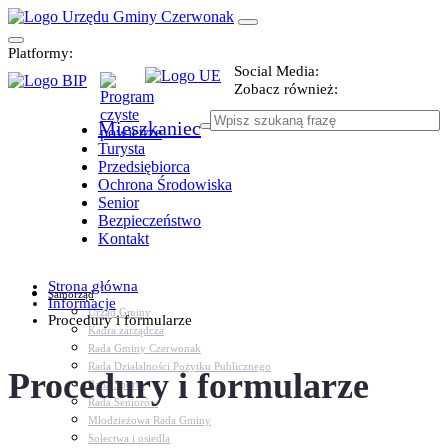
Platformy:
Social Media:
Zobacz również:
Mieszkaniec
Turysta
Przedsiębiorca
Ochrona Środowiska
Senior
Bezpieczeństwo
Kontakt
Strona główna
Samorząd
Informacje
Urząd Gminy
Procedury i formularze
Kadra zarządcza
Rada Gminy Czerwonak
Rada Działalności Pożytku Publicznego
Procedury i formularze
Rada Sportu
Rada Seniorów
Młodzieżowa Rada Gminy
Sołectwa i osiedla