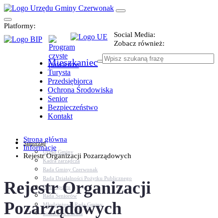
Platformy:
Social Media:
Zobacz również:
Mieszkaniec
Turysta
Przedsiębiorca
Ochrona Środowiska
Senior
Bezpieczeństwo
Kontakt
Strona główna
Samorząd
Informacje
Urząd Gminy
Rejestr Organizacji Pozarządowych
Kadra zarządcza
Rada Gminy Czerwonak
Rada Działalności Pożytku Publicznego
Rejestr Organizacji
Rada Sportu
Rada Seniorów
Pozarządowych
Młodzieżowa Rada Gminy
Sołectwa i osiedla