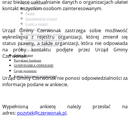
oraz bieżące uaktualnianie danych o organizacjach ułatwi
Bezpieczeństwo
kontakt wszystkim osobom zainteresowanym.
Komunikacja
Parafie
Zarządzanie kryzysowe
C.ześć w gminie!
Budżet obywatelski
Urząd Gminy Czerwonak zastrzega sobie możliwość
Nieodpłatna pomoc prawna
wykreślenia z rejestru organizacji, której zmienił się
Niezbędnik mieszkańca PDF
status prawny, a także organizacji, która nie odpowiada
Aplikacja mMieszkaniec
na próby kontaktu podjęte przez Urząd Gminy
Mapa gminy
Czerwonak.
Załatw sprawę
Pozyskane fundusze
GOSPODARKA ODPADAMI
Czyste powietrze
System Informacji przestrzennej
Urząd Gminy Czerwonak nie ponosi odpowiedzialności za
informacje podane w ankiecie.
Wypełnioną ankietę należy przesłać na
adres:
pozytek@czerwonak.pl
.