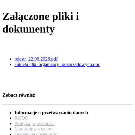
Załączone pliki i
dokumenty
rejestr_22.06.2026.pdf
ankieta_dla_organizacji_pozarzadowych.doc
Zobacz również
Informacje o przetwarzaniu danych
RODO
Polityka prywatności
Monitoring wizyjny
Deklaracja dostępności