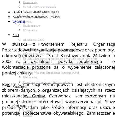
Dokumenty
Udział w Stowarzyszeniach
Jednostki, spółki, instytucje
Opublikowano: 2020-12-04 15:02:11
Zasłużeni dla gminy
Zaktualizowano: 2026-06-22 15:41:00
Petycje
Wydrukuj
Język migowy
Współpraca
NGO
Aktualności NGO
W związku z tworzeniem Rejestru Organizacji
Rejestr Org. Pozarządowych
Pozarządowych organizacje pozarządowe oraz podmioty,
Rada Działalności Pożytku Publicznego
Otwarte konkursy ofert
o których mowa w art. 3 ust. 3 ustawy z dnia 24 kwietnia
Dotacje udzielone z pominięciem otwartych konkursów ofert
2003 r. o działalności pożytku publicznego i o
Komunikaty organizacji o realizowanych zadaniach publicznych
wolontariacie proszone są o wypełnienie załączonej
Konsultacje z NGO
poniżej ankiety.
Centrum Wsparcia Organizacji Pozarządowych
Wolontariat
Procedury, formularze, pliki do pobrania
Rejestr Organizacji Pozarządowych jest elektronicznym
Konsultacje
zbiorem danych o organizacjach działających na rzecz
Konsultacje społeczne
mieszkańców Gminy Czerwonak, zamieszczonym na
Konsultacje z NGO
gminnej stronie internetowej www.czerwonak.pl. Służy
Konsultacje dot. dróg
Niezbędnik
przede wszystkim jako źródło informacji oraz ukazuje
Zdrowie
potencjał społeczeństwa obywatelskiego. Zamieszczenie
Oświata