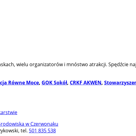
skach, wielu organizatorów i mnóstwo atrakcji. Spędźcie na
cja Równe Moce
,
GOK Sokół
,
CRKF AKWEN
,
Stowarzyszen
karstwie
 Środowiska w Czerwonaku
ykowski, tel.
501 835 538