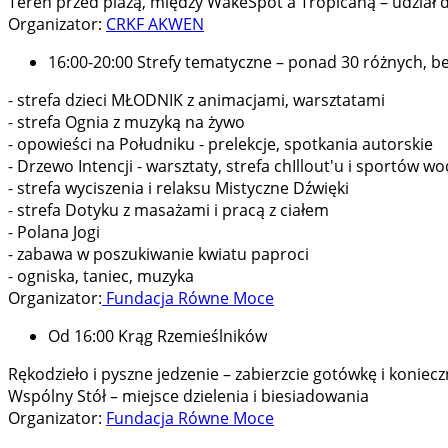
Teren przed plażą, między WakeSpot a Tropicaną – udział 
Organizator:
CRKF AKWEN
16:00-20:00 Strefy tematyczne – ponad 30 różnych, b
- strefa dzieci MŁODNIK z animacjami, warsztatami
- strefa Ognia z muzyką na żywo
- opowieści na Południku - prelekcje, spotkania autorskie
- Drzewo Intencji - warsztaty, strefa chIllout'u i sportów w
- strefa wyciszenia i relaksu Mistyczne Dźwięki
- strefa Dotyku z masażami i pracą z ciałem
- Polana Jogi
- zabawa w poszukiwanie kwiatu paproci
- ogniska, taniec, muzyka
Organizator:
Fundacja Równe Moce
Od 16:00 Krąg Rzemieślników
Rękodzieło i pyszne jedzenie – zabierzcie gotówkę i koniecz
Wspólny Stół – miejsce dzielenia i biesiadowania
Organizator:
Fundacja Równe Moce