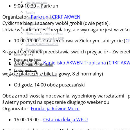
Bezpieczeństwo
9:00-10:30 – Parkrun
Komunikacja
Parafie
Organizator:
Parkrun
i
CRKF AKWEN
Zarządzanie kryzysowe
Cykliczne biegi i spacery wokół grobli (dwie pętle).
C.ześć w gminie!
Budżet obywatelski
Udział w parkrun jest bezpłatny, ale wymagane jest wcześn
Nieodpłatna pomoc prawna
Niezbędnik mieszkańca PDF
10:00-19:00 – Gra terenowa w Zielonym Labiryncie (
C
Aplikacja mMieszkaniec
Mapa gminy
Krasnal Czerwinek przedstawia swoich przyjaciół – Zwierzęt
Załatw sprawę
Pozyskane fundusze
10:00-20:00 –
Kąpielisko AKWEN Tropicana
(
CRKF AK
GOSPODARKA ODPADAMI
Czyste powietrze
wejście płatne (5 zł bilet ulgowy, 8 zł normalny)
System Informacji przestrzennej
Od godz. 14:00 obóz puszczański
Obóz z możliwością nocowania, wypełniony warsztatami i pr
świetny pomysł na spędzenie długiego weekendu
Organizator:
Fundacja Równe Moce
16:00-19:00 –
Ostatnia lekcja WF-U