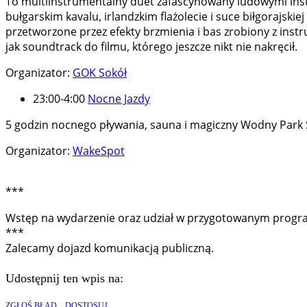
To multiinstrumentalny duet zafascynowany ludowymi inst
bułgarskim kavalu, irlandzkim flażolecie i suce biłgorajs
przetworzone przez efekty brzmienia i bas zrobiony z inst
jak soundtrack do filmu, którego jeszcze nikt nie nakręcił.
Organizator:
GOK Sokół
23:00-4:00
Nocne Jazdy
5 godzin nocnego pływania, sauna i magiczny Wodny Park 
Organizator:
WakeSpot
***
Wstęp na wydarzenie oraz udział w przygotowanym programi
***
Zalecamy dojazd komunikacją publiczną.
Udostępnij ten wpis na:
ZGŁOŚ BŁĄD
DOSTOSUJ