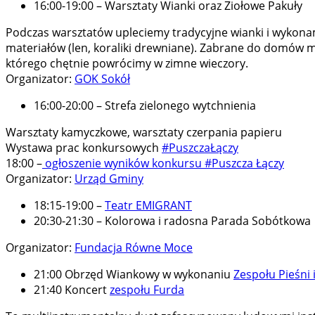
16:00-19:00 – Warsztaty Wianki oraz Ziołowe Pakuły
Podczas warsztatów upleciemy tradycyjne wianki i wykonamy 
materiałów (len, koraliki drewniane). Zabrane do domów mo
którego chętnie powrócimy w zimne wieczory.
Organizator:
GOK Sokół
16:00-20:00 – Strefa zielonego wytchnienia
Warsztaty kamyczkowe, warsztaty czerpania papieru
Wystawa prac konkursowych
#PuszczaŁączy
18:00 –
ogłoszenie wyników konkursu #Puszcza Łączy
Organizator:
Urząd Gminy
18:15-19:00 –
Teatr EMIGRANT
20:30-21:30 – Kolorowa i radosna Parada Sobótkowa
Organizator:
Fundacja Równe Moce
21:00 Obrzęd Wiankowy w wykonaniu
Zespołu Pieśni 
21:40 Koncert
zespołu Furda