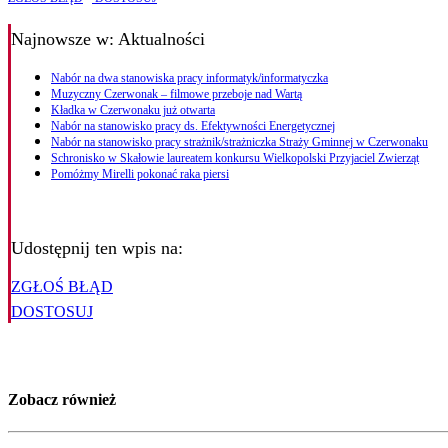
Najnowsze
w: Aktualności
Nabór na dwa stanowiska pracy informatyk/informatyczka
Muzyczny Czerwonak – filmowe przeboje nad Wartą
Kładka w Czerwonaku już otwarta
Nabór na stanowisko pracy ds. Efektywności Energetycznej
Nabór na stanowisko pracy strażnik/strażniczka Straży Gminnej w Czerwonaku
Schronisko w Skałowie laureatem konkursu Wielkopolski Przyjaciel Zwierząt
Pomóżmy Mirelli pokonać raka piersi
Udostępnij ten wpis na:
ZGŁOŚ BŁĄD
DOSTOSUJ
Zobacz również