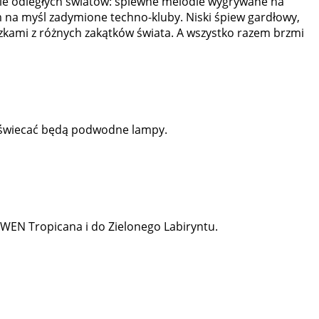
nie odległych światów: śpiewne melodie wygrywane na
m na myśl zadymione techno-kluby. Niski śpiew gardłowy,
czkami z różnych zakątków świata. A wszystko razem brzmi
zyświecać będą podwodne lampy.
WEN Tropicana i do Zielonego Labiryntu.