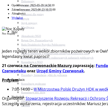
Dokumenty
Opublikowano: 2025-05-29 14:50:10
Udział w Stowarzyszeniach
Zaktualizowano: 2025-06-23 10:35:00
Jednostki, spółki, instytucje
Aktualności
Zasłużeni dla gminy
Wydrukuj
Petycje
Język migowy
Współpraca
NGO
Noc Kupały
Aktualności NGO
Rejestr Org. Pozarządowych
Rada Działalności Pożytku Publicznego
Otwarte konkursy ofert
Jeden rozległy teren wokół zbiorników pożwirowych w Owiń
Dotacje udzielone z pominięciem otwartych konkursów ofert
legendarny kwiat paproci?
Komunikaty organizacji o realizowanych zadaniach publicznych
Konsultacje z NGO
21 czerwca na Czerwonackie Mazury zapraszają:
Funda
Centrum Wsparcia Organizacji Pozarządowych
Czerwonaku
oraz
Urząd Gminy Czerwonak
.
Wolontariat
Procedury, formularze, pliki do pobrania
Program
Konsultacje
Konsultacje społeczne
Konsultacje z NGO
7:00-14:00 –
III Mistrzostwa Polski Drużyn HDK w węd
Konsultacje dot. dróg
Niezbędnik
Organizator:
Stowarzyszenie Rozwoju Rekreacji i Ochrony
Zdrowie
Szczegóły wydarzenia, rejestracja uczestników: Mariusz Jerz
Oświata