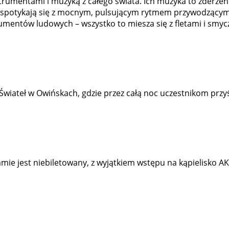
rumentami i muzyką z całego świata. Ich muzyka to zderze
kiej spotykają się z mocnym, pulsującym rytmem przywodzący
rumentów ludowych – wszystko to miesza się z fletami i smy
Świateł w Owińskach, gdzie przez całą noc uczestnikom pr
e jest niebiletowany, z wyjątkiem wstępu na kąpielisko AK