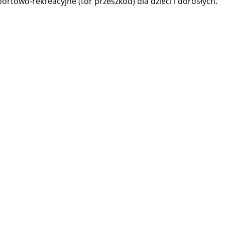
rtowo-rekreacyjne (tor przeszkód) dla dzieci i dorosłych.