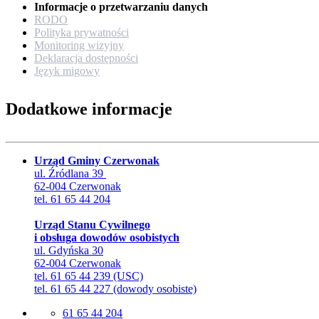
Informacje o przetwarzaniu danych
RODO
Polityka prywatności
Monitoring wizyjny
Deklaracja dostępności
Język migowy
Dodatkowe informacje
Urząd Gminy Czerwonak
ul. Źródlana 39
62-004 Czerwonak
tel. 61 65 44 204
Urząd Stanu Cywilnego
i obsługa dowodów osobistych
ul. Gdyńska 30
62-004 Czerwonak
tel. 61 65 44 239 (USC)
tel. 61 65 44 227 (dowody osobiste)
61 65 44 204