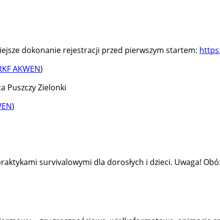
iejsze dokonanie rejestracji przed pierwszym startem:
https
RKF AKWEN
)
a Puszczy Zielonki
WEN
)
aktykami survivalowymi dla dorosłych i dzieci. Uwaga! Obóz 