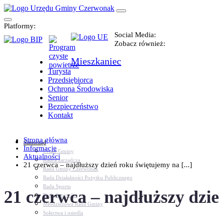
Platformy:
Social Media:
Zobacz również:
Mieszkaniec
Turysta
Przedsiębiorca
Ochrona Środowiska
Senior
Bezpieczeństwo
Kontakt
Strona główna
Samorząd
Informacje
Urząd Gminy
Aktualności
Kadra zarządcza
21 czerwca – najdłuższy dzień roku świętujemy na [...]
Rada Gminy Czerwonak
Rada Działalności Pożytku Publicznego
Rada Sportu
21 czerwca – najdłuższy dz
Rada Seniorów
Młodzieżowa Rada Gminy
Sołectwa i osiedla