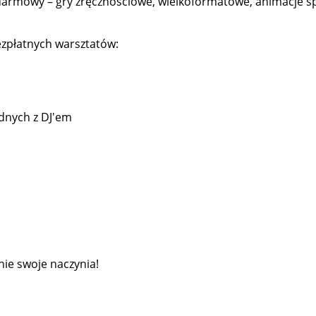
darmowy – gry zręcznościowe, wielkoformatowe, animacje spo
ezpłatnych warsztatów:
odnych z DJ'em
nie swoje naczynia!