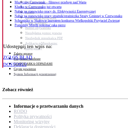
Bezpieczeństwo
Muzyczny Czerwonak – filmowe przeboje nad Wartą
Kładka w Czerwonaku już otwarta
Komunikacja
Nabór na stanowisko pracy ds. Efektywności Energetycznej
Parafie
Nabór na stanowisko pracy strażnik/strażniczka Straży Gminnej w Czerwonaku
Zarządzanie kryzysowe
Schronisko w Skałowie laureatem konkursu Wielkopolski Przyjaciel Zwierząt
C.ześć w gminie!
Pomóżmy Mirelli pokonać raka piersi
Budżet obywatelski
Nieodpłatna pomoc prawna
Niezbędnik mieszkańca PDF
Aplikacja mMieszkaniec
Udostępnij ten wpis na:
Mapa gminy
Załatw sprawę
ZGŁOŚ BŁĄD
Pozyskane fundusze
GOSPODARKA ODPADAMI
DOSTOSUJ
Czyste powietrze
System Informacji przestrzennej
Zobacz również
Informacje o przetwarzaniu danych
RODO
Polityka prywatności
Monitoring wizyjny
Deklaracja dostępności