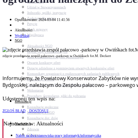
Dokumenty
Udział w Stowarzyszeniach
Jednostki, spółki, instytucje
Zasłużeni dla gminy
Opublikowano: 2024-03-04 11:41:56
Petycje
Język migowy
Aktualności
Współpraca
Wydrukuj
NGO
Aktualności NGO
Rejestr Org. Pozarządowych
zdjęcie przedstawia zespół pałacowo -parkowy w Owińśkach fot.M. Deckert
Rada Działalności Pożytku Publicznego
Otwarte konkursy ofert
Dotacje udzielone z pominięciem otwartych konkursów ofert
Komunikaty organizacji o realizowanych zadaniach publicznych
Informujemy, że Powiatowy Konserwator Zabytków nie wyraż
Konsultacje z NGO
Bydgoskiej, należącym do Zespołu pałacowo – parkowego 
Centrum Wsparcia Organizacji Pozarządowych
Wolontariat
Procedury, formularze, pliki do pobrania
Udostępnij ten wpis na:
Konsultacje
Konsultacje społeczne
ZGŁOŚ BŁĄD
DOSTOSUJ
Konsultacje z NGO
Konsultacje dot. dróg
Najnowsze
w: Aktualności
Niezbędnik
Zdrowie
Oświata
Nabór na dwa stanowiska pracy informatyk/informatyczka