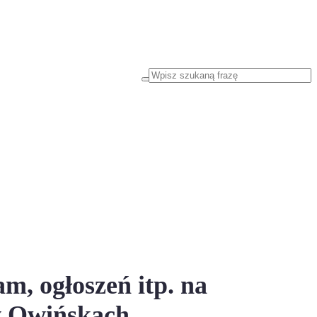
m, ogłoszeń itp. na
w Owińskach