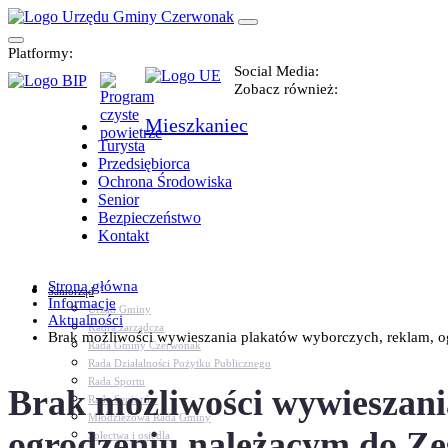
Platformy:
Social Media:
Zobacz również:
Mieszkaniec
Turysta
Przedsiębiorca
Ochrona Środowiska
Senior
Bezpieczeństwo
Kontakt
Strona główna
Samorząd
Informacje
Urząd Gminy
Aktualności
Kadra zarządcza
Brak możliwości wywieszania plakatów wyborczych, reklam, ogło
Rada Gminy Czerwonak
Rada Działalności Pożytku Publicznego
Rada Sportu
Brak możliwości wywieszania
Rada Seniorów
Młodzieżowa Rada Gminy
ogrodzeniu należącym do Z
Sołectwa i osiedla