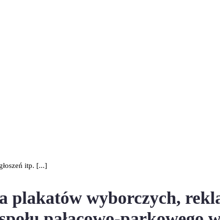
szeń itp. [...]
 plakatów wyborczych, rekla
espołu pałacowo-parkowego 