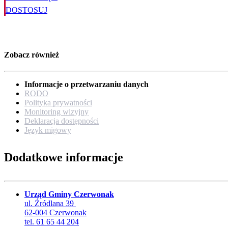
DOSTOSUJ
Zobacz również
Informacje o przetwarzaniu danych
RODO
Polityka prywatności
Monitoring wizyjny
Deklaracja dostępności
Język migowy
Dodatkowe informacje
Urząd Gminy Czerwonak
ul. Źródlana 39
62-004 Czerwonak
tel. 61 65 44 204