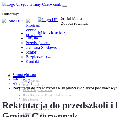
Platformy:
Social Media:
Zobacz również:
Mieszkaniec
Turysta
Przedsiębiorca
Ochrona Środowiska
Senior
Bezpieczeństwo
Kontakt
Strona główna
Samorząd
Informacje
Urząd Gminy
Aktualności
Kadra zarządcza
Rekrutacja do przedszkoli i klas pierwszych szkół podstawowych
Rada Gminy Czerwonak
Rada Działalności Pożytku Publicznego
Rada Sportu
Rekrutacja do przedszkoli 
Rada Seniorów
Młodzieżowa Rada Gminy
Gminę Czerwonak
Sołectwa i osiedla