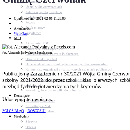
Dokumenty
Udział w Stowarzyszeniach
Jednostki, spółki, instytucje
Zasłużeni dla gminy
Opublikowano: 2021-02-01 11:29:06
Petycje
Język migowy
Aktualności
Współpraca
Wydrukuj
NGO
Aktualności NGO
Rejestr Org. Pozarządowych
fot. Alexandr Podvalny z Pexels.com
Rada Działalności Pożytku Publicznego
Otwarte konkursy ofert
Dotacje udzielone z pominięciem otwartych konkursów ofert
Komunikaty organizacji o realizowanych zadaniach publicznych
Publikujemy Zarządzenie nr 30/2021 Wójta Gminy Czerwo
Konsultacje z NGO
szkolny 2021/2022 do przedszkoli i klas pierwszych s
Centrum Wsparcia Organizacji Pozarządowych
Wolontariat
niezbędnych do potwierdzenia tych kryteriów.
Procedury, formularze, pliki do pobrania
Konsultacje
Udostępnij ten wpis na:
Konsultacje społeczne
Konsultacje z NGO
ZGŁOŚ BŁĄD
DOSTOSUJ
Konsultacje dot. dróg
Niezbędnik
Zdrowie
Oświata