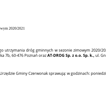
ego utrzymania dróg gminnych w sezonie zimowym 2020/20
lska 7b, 60-476 Poznań
oraz
AT-DROG Sp. z o.o. Sp. k.,
ul. G
zędzie Gminy Czerwonak sprawują: w godzinach: poniedział
1