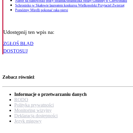
Nabór na stanowisko pracy strażnik/strażniczka Straży Gminnej w Czerwonaku
Schronisko w Skałowie laureatem konkursu Wielkopolski Przyjaciel Zwierząt
Pomóżmy Mirelli pokonać raka piersi
Udostępnij ten wpis na:
ZGŁOŚ BŁĄD
DOSTOSUJ
Zobacz również
Informacje o przetwarzaniu danych
RODO
Polityka prywatności
Monitoring wizyjny
Deklaracja dostępności
Język migowy