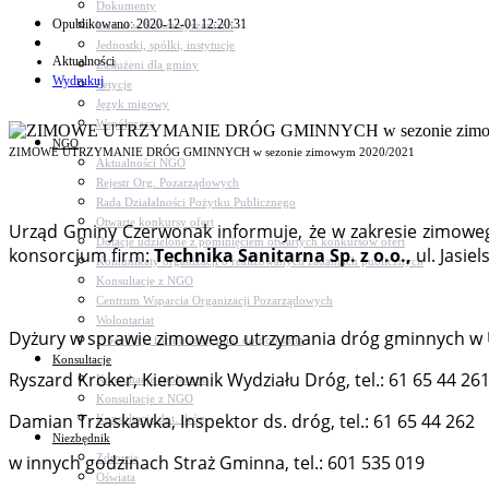
Dokumenty
Opublikowano: 2020-12-01 12:20:31
Udział w Stowarzyszeniach
Jednostki, spółki, instytucje
Aktualności
Zasłużeni dla gminy
Wydrukuj
Petycje
Język migowy
Współpraca
NGO
ZIMOWE UTRZYMANIE DRÓG GMINNYCH w sezonie zimowym 2020/2021
Aktualności NGO
Rejestr Org. Pozarządowych
Rada Działalności Pożytku Publicznego
Otwarte konkursy ofert
Urząd Gminy Czerwonak informuje, że w zakresie zimow
Dotacje udzielone z pominięciem otwartych konkursów ofert
konsorcjum firm:
Technika Sanitarna Sp. z o.o.,
ul. Jasie
Komunikaty organizacji o realizowanych zadaniach publicznych
Konsultacje z NGO
Centrum Wsparcia Organizacji Pozarządowych
Wolontariat
Dyżury w sprawie zimowego utrzymania dróg gminnych w Ur
Procedury, formularze, pliki do pobrania
Konsultacje
Ryszard Kroker, Kierownik Wydziału Dróg, tel.: 61 65 44 26
Konsultacje społeczne
Konsultacje z NGO
Damian Trzaskawka, Inspektor ds. dróg, tel.: 61 65 44 262
Konsultacje dot. dróg
Niezbędnik
Zdrowie
w innych godzinach Straż Gminna, tel.: 601 535 019
Oświata