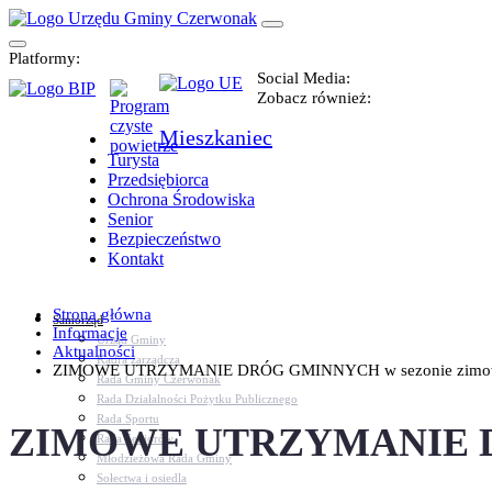
Platformy:
Social Media:
Zobacz również:
Mieszkaniec
Turysta
Przedsiębiorca
Ochrona Środowiska
Senior
Bezpieczeństwo
Kontakt
Strona główna
Samorząd
Informacje
Urząd Gminy
Aktualności
Kadra zarządcza
ZIMOWE UTRZYMANIE DRÓG GMINNYCH w sezonie zimow
Rada Gminy Czerwonak
Rada Działalności Pożytku Publicznego
Rada Sportu
ZIMOWE UTRZYMANIE DRÓ
Rada Seniorów
Młodzieżowa Rada Gminy
Sołectwa i osiedla