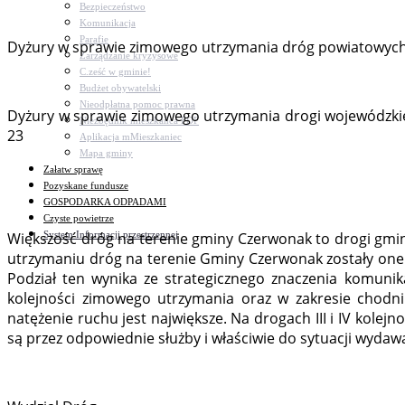
Bezpieczeństwo
Komunikacja
Parafie
Dyżury w sprawie zimowego utrzymania dróg powiatowych 
Zarządzanie kryzysowe
C.ześć w gminie!
Budżet obywatelski
Nieodpłatna pomoc prawna
Dyżury w sprawie zimowego utrzymania drogi wojewódzkie
Niezbędnik mieszkańca PDF
23
Aplikacja mMieszkaniec
Mapa gminy
Załatw sprawę
Pozyskane fundusze
GOSPODARKA ODPADAMI
Czyste powietrze
System Informacji przestrzennej
Większość dróg na terenie gminy Czerwonak to drogi gmin
utrzymaniu dróg na terenie Gminy Czerwonak zostały one po
Podział ten wynika ze strategicznego znaczenia komunika
kolejności zimowego utrzymania oraz w zakresie chodnik
natężenie ruchu jest największe. Na drogach III i IV kol
są przez odpowiednie służby i właściwie do sytuacji wydaw