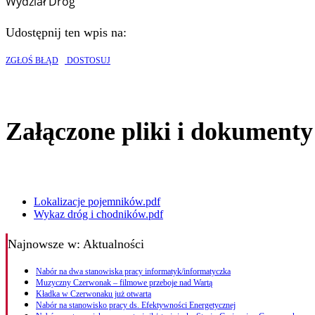
Wydział Dróg
Udostępnij ten wpis na:
ZGŁOŚ BŁĄD
DOSTOSUJ
Załączone pliki i dokumenty
Lokalizacje pojemników.pdf
Wykaz dróg i chodników.pdf
Najnowsze
w: Aktualności
Nabór na dwa stanowiska pracy informatyk/informatyczka
Muzyczny Czerwonak – filmowe przeboje nad Wartą
Kładka w Czerwonaku już otwarta
Nabór na stanowisko pracy ds. Efektywności Energetycznej