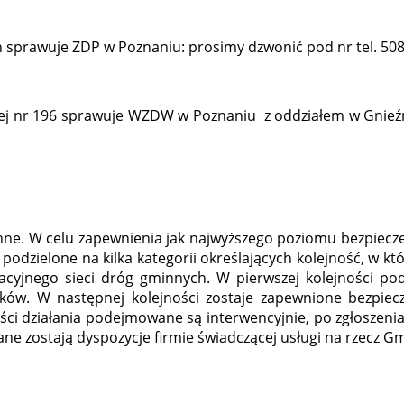
sprawuje ZDP w Poznaniu: prosimy dzwonić pod nr tel. 508
j nr 196 sprawuje WZDW w Poznaniu z oddziałem w Gnieźnie
ne. W celu zapewnienia jak najwyższego poziomu bezpiecze
dzielone na kilka kategorii określających kolejność, w które
cyjnego sieci dróg gminnych. W pierwszej kolejności pode
ów. W następnej kolejności zostaje zapewnione bezpiecz
ejności działania podejmowane są interwencyjnie, po zgłosze
ane zostają dyspozycje firmie świadczącej usługi na rzecz Gm