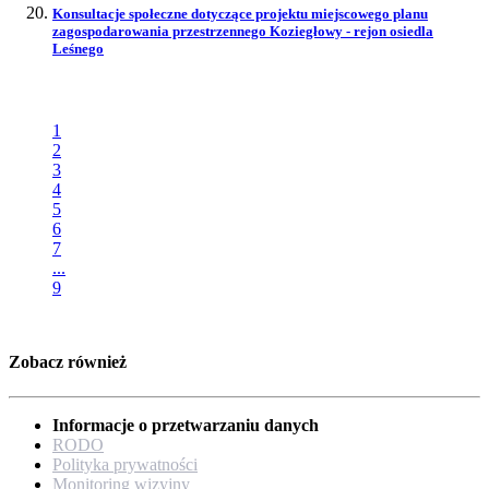
Konsultacje społeczne dotyczące projektu miejscowego planu
zagospodarowania przestrzennego Koziegłowy - rejon osiedla
Leśnego
1
2
3
4
5
6
7
...
9
Zobacz również
Informacje o przetwarzaniu danych
RODO
Polityka prywatności
Monitoring wizyjny