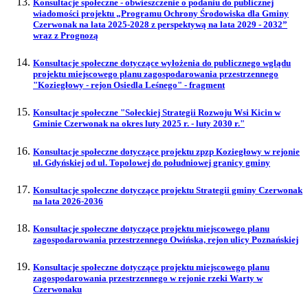
Konsultacje społeczne - obwieszczenie o podaniu do publicznej
wiadomości projektu „Programu Ochrony Środowiska dla Gminy
Czerwonak na lata 2025-2028 z perspektywą na lata 2029 - 2032”
wraz z Prognozą
Konsultacje społeczne dotyczące wyłożenia do publicznego wglądu
projektu miejscowego planu zagospodarowania przestrzennego
"Koziegłowy - rejon Osiedla Leśnego" - fragment
Konsultacje społeczne "Sołeckiej Strategii Rozwoju Wsi Kicin w
Gminie Czerwonak na okres luty 2025 r. - luty 2030 r."
Konsultacje społeczne dotyczące projektu zpzp Koziegłowy w rejonie
ul. Gdyńskiej od ul. Topolowej do południowej granicy gminy
Konsultacje społeczne dotyczące projektu Strategii gminy Czerwonak
na lata 2026-2036
Konsultacje społeczne dotyczące projektu miejscowego planu
zagospodarowania przestrzennego Owińska, rejon ulicy Poznańskiej
Konsultacje społeczne dotyczące projektu miejscowego planu
zagospodarowania przestrzennego w rejonie rzeki Warty w
Czerwonaku