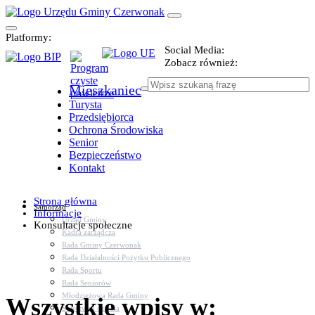
Platformy:
Social Media:
Zobacz również:
Mieszkaniec
Turysta
Przedsiębiorca
Ochrona Środowiska
Senior
Bezpieczeństwo
Kontakt
Strona główna
Samorząd
Informacje
Urząd Gminy
Konsultacje społeczne
Kadra zarządcza
Rada Gminy Czerwonak
Rada Działalności Pożytku Publicznego
Rada Sportu
Rada Seniorów
Młodzieżowa Rada Gminy
Wszystkie wpisy w:
Sołectwa i osiedla