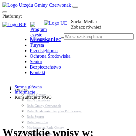
Platformy:
Social Media:
Zobacz również:
Mieszkaniec
Turysta
Przedsiębiorca
Ochrona Środowiska
Senior
Bezpieczeństwo
Kontakt
Strona główna
Samorząd
Informacje
Urząd Gminy
Konsultacje z NGO
Kadra zarządcza
Rada Gminy Czerwonak
Rada Działalności Pożytku Publicznego
Rada Sportu
Rada Seniorów
Młodzieżowa Rada Gminy
Wszystkie wpisy w:
Sołectwa i osiedla