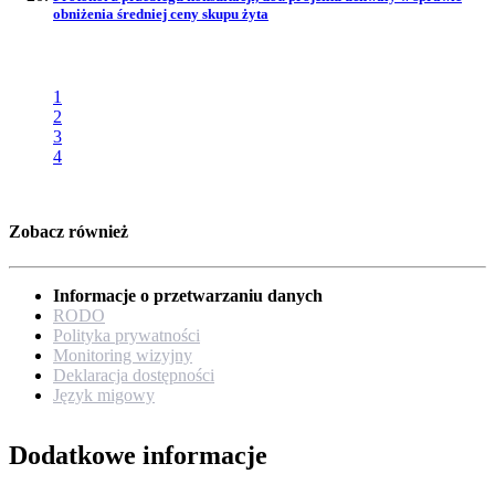
obniżenia średniej ceny skupu żyta
1
2
3
4
Zobacz również
Informacje o przetwarzaniu danych
RODO
Polityka prywatności
Monitoring wizyjny
Deklaracja dostępności
Język migowy
Dodatkowe informacje