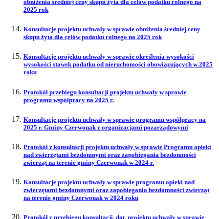
obniżenia średniej ceny skupu żyta dla celów podatku rolnego na
2025 rok
Konsultacje projektu uchwały w sprawie obniżenia średniej ceny
skupu żyta dla celów podatku rolnego na 2025 rok
Konsultacje projektu uchwały w sprawie określenia wysokości
wysokości stawek podatku od nieruchomości obowiązujących w 2025
roku
Protokół przebiegu konsultacji projektu uchwały w sprawie
programu współpracy na 2025 r.
Konsultacje projektu uchwały w sprawie programu współpracy na
2025 r. Gminy Czerwonak z organizacjami pozarządowymi
Protokół z konsultacji projektu uchwały w sprawie Programu opieki
nad zwierzętami bezdomnymi oraz zapobiegania bezdomności
zwierząt na terenie gminy Czerwonak w 2024 r.
Konsultacje projektu uchwały w sprawie programu opieki nad
zwierzętami bezdomnymi oraz zapobiegania bezdomności zwierząt
na terenie gminy Czerwonak w 2024 roku
Protokół z przebiegu konsultacji, dot. projektu uchwały w sprawie