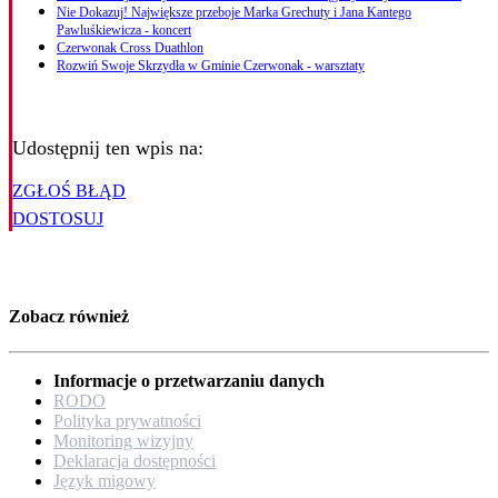
Nie Dokazuj! Największe przeboje Marka Grechuty i Jana Kantego
Pawluśkiewicza - koncert
Czerwonak Cross Duathlon
Rozwiń Swoje Skrzydła w Gminie Czerwonak - warsztaty
Udostępnij ten wpis na:
ZGŁOŚ BŁĄD
DOSTOSUJ
Zobacz również
Informacje o przetwarzaniu danych
RODO
Polityka prywatności
Monitoring wizyjny
Deklaracja dostępności
Język migowy