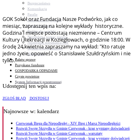
Bezpieczeństwo
Komunikacja
Parafie
GOK Sokół oraz Fundacja Nasze Podwórko, jak co
Zarządzanie kryzysowe
miesiąc, zapraszają na kolejne wykłady historyczne.
C.ześć w gminie!
Budżet obywatelski
Godzina i miejsce pozostają niezmienne – Centrum
Nieodpłatna pomoc prawna
Kultury i Rekreacji w Koziegłowach, o godzinie 18:00. W
Niezbędnik mieszkańca PDF
środę 24 kwietnia zapraszamy na wykład: "Kto ratuje
Aplikacja mMieszkaniec
jedno życie, opowieść o Stanisławie Szułdrzyńskim i nie
Mapa gminy
tylko."
Załatw sprawę
Pozyskane fundusze
GOSPODARKA ODPADAMI
Czyste powietrze
System Informacji przestrzennej
Udostępnij ten wpis na:
ZGŁOŚ BŁĄD
DOSTOSUJ
Najnowsze
w: kalendarz
Czerwonak Biega dla Niepodległej - XIV Bieg i Marsz Niepodległości
Rozwiń Swoje Skrzydła w Gminie Czerwonak - krąg wymiany doświadczeń
Rozwiń Swoje Skrzydła w Gminie Czerwonak - warsztaty
Rozwiń Swoje Skrzydła w Gminie Czerwonak - krąg wymiany doświadczeń