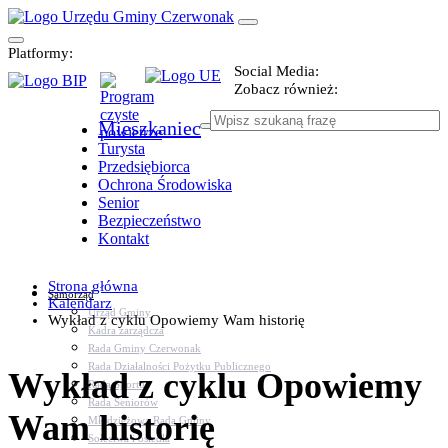
Platformy:
Social Media:
Zobacz również:
Mieszkaniec
Turysta
Przedsiębiorca
Ochrona Środowiska
Senior
Bezpieczeństwo
Kontakt
Strona główna
Samorząd
Kalendarz
Urząd Gminy
Wykład z cyklu Opowiemy Wam historię
Kadra zarządcza
Rada Gminy Czerwonak
Rada Działalności Pożytku Publicznego
Wykład z cyklu Opowiemy
Rada Sportu
Rada Seniorów
Wam historię
Młodzieżowa Rada Gminy
Sołectwa i osiedla