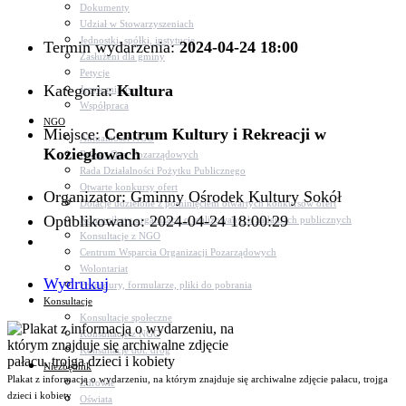
Dokumenty
Udział w Stowarzyszeniach
Jednostki, spółki, instytucje
Termin wydarzenia:
2024-04-24 18:00
Zasłużeni dla gminy
Petycje
Kategoria:
Kultura
Język migowy
Współpraca
NGO
Miejsce:
Centrum Kultury i Rekreacji w
Aktualności NGO
Koziegłowach
Rejestr Org. Pozarządowych
Rada Działalności Pożytku Publicznego
Otwarte konkursy ofert
Organizator: Gminny Ośrodek Kultury Sokół
Dotacje udzielone z pominięciem otwartych konkursów ofert
Opublikowano: 2024-04-24 18:00:29
Komunikaty organizacji o realizowanych zadaniach publicznych
Konsultacje z NGO
Centrum Wsparcia Organizacji Pozarządowych
Wolontariat
Wydrukuj
Procedury, formularze, pliki do pobrania
Konsultacje
Konsultacje społeczne
Konsultacje z NGO
Konsultacje dot. dróg
Niezbędnik
Plakat z informacją o wydarzeniu, na którym znajduje się archiwalne zdjęcie pałacu, trojga
Zdrowie
dzieci i kobiety
Oświata