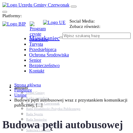
Platformy:
Social Media:
Zobacz również:
Mieszkaniec
Turysta
Przedsiębiorca
Ochrona Środowiska
Senior
Bezpieczeństwo
Kontakt
Strona główna
Samorząd
Fundusze
Urząd Gminy
Unijne
Kadra zarządcza
Budowa pętli autobusowej wraz z przystankiem komunikacji
Rada Gminy Czerwonak
publicznej, [...]
Rada Działalności Pożytku Publicznego
Rada Sportu
Rada Seniorów
Budowa pętli autobusowej
Młodzieżowa Rada Gminy
Sołectwa i osiedla