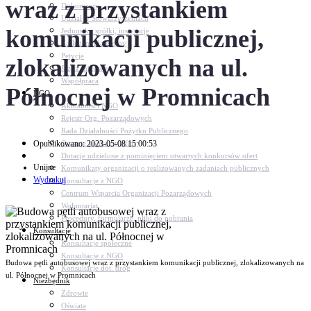
wraz z przystankiem
Dokumenty
Udział w Stowarzyszeniach
komunikacji publicznej,
Jednostki, spółki, instytucje
Zasłużeni dla gminy
Petycje
zlokalizowanych na ul.
Język migowy
Współpraca
Północnej w Promnicach
NGO
Aktualności NGO
Rejestr Org. Pozarządowych
Rada Działalności Pożytku Publicznego
Opublikowano: 2023-05-08 15:00:53
Otwarte konkursy ofert
Dotacje udzielone z pominięciem otwartych konkursów ofert
Unijne
Komunikaty organizacji o realizowanych zadaniach publicznych
Wydrukuj
Konsultacje z NGO
Centrum Wsparcia Organizacji Pozarządowych
Wolontariat
Procedury, formularze, pliki do pobrania
Konsultacje
Konsultacje społeczne
Konsultacje z NGO
Budowa pętli autobusowej wraz z przystankiem komunikacji publicznej, zlokalizowanych na
Konsultacje dot. dróg
ul. Północnej w Promnicach
Niezbędnik
Zdrowie
Oświata