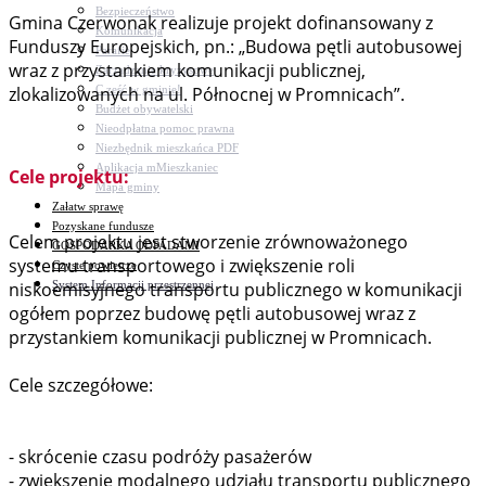
Bezpieczeństwo
Gmina Czerwonak realizuje projekt dofinansowany z
Komunikacja
Funduszy Europejskich, pn.: „Budowa pętli autobusowej
Parafie
wraz z przystankiem komunikacji publicznej,
Zarządzanie kryzysowe
C.ześć w gminie!
zlokalizowanych na ul. Północnej w Promnicach”.
Budżet obywatelski
Nieodpłatna pomoc prawna
Niezbędnik mieszkańca PDF
Aplikacja mMieszkaniec
Cele projektu:
Mapa gminy
Załatw sprawę
Pozyskane fundusze
Celem projektu jest stworzenie zrównoważonego
GOSPODARKA ODPADAMI
systemu transportowego i zwiększenie roli
Czyste powietrze
System Informacji przestrzennej
niskoemisyjnego transportu publicznego w komunikacji
ogółem poprzez budowę pętli autobusowej wraz z
przystankiem komunikacji publicznej w Promnicach.
Cele szczegółowe:
- skrócenie czasu podróży pasażerów
- zwiększenie modalnego udziału transportu publicznego