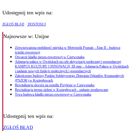
Udostępnij ten wpis na:
ZGŁOŚ BŁĄD
DOSTOSUJ
Najnowsze
w: Unijne
Zrównoważona mobilność miejska w Metropolii Poznań – Etap II - budowa
ścieżki rowerowej
Otwarcie kładki pieszo-rowerowej w Czerwonaku
Adaptacja pałacu w Owińskach na cele aktywizacji społecznej i gospodarczej
KAMPUS KULTURY I INNOWACJI, III etap – Adaptacja Pałacu w Owińskach
i nadanie nowych funkcji społecznych i gospodarczych
Zakończono budowę Punktu Selektywnego Zbierania Odpadów Komunalnych
(PSZOK) w Koziegłowach
Rewitalizacja skweru na osiedlu Przylesie w Czerwonaku
Rewitalizacja terenu zieleni w Koziegłowach - zadanie zrealizowane
Trwa budowa kładki pieszo-rowerowej w Czerwonaku
Udostępnij ten wpis na:
ZGŁOŚ BŁĄD