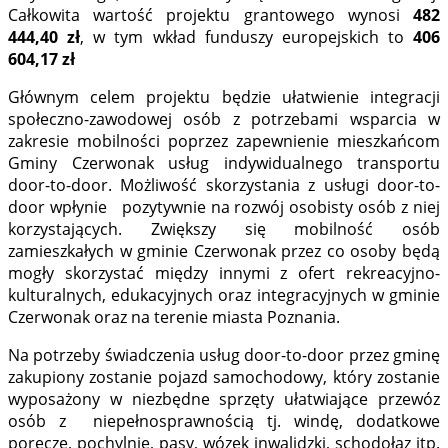
Całkowita wartość projektu grantowego wynosi
482
444,40 zł
, w tym wkład funduszy europejskich to
406
604,17 zł
Głównym celem projektu będzie ułatwienie integracji
społeczno-zawodowej osób z potrzebami wsparcia w
zakresie mobilności poprzez zapewnienie mieszkańcom
Gminy Czerwonak usług indywidualnego transportu
door-to-door. Możliwość skorzystania z usługi door-to-
door wpłynie pozytywnie na rozwój osobisty osób z niej
korzystających. Zwiększy się mobilność osób
zamieszkałych w gminie Czerwonak przez co osoby będą
mogły skorzystać między innymi z ofert rekreacyjno-
kulturalnych, edukacyjnych oraz integracyjnych w gminie
Czerwonak oraz na terenie miasta Poznania.
Na potrzeby świadczenia usług door-to-door przez gminę
zakupiony zostanie pojazd samochodowy, który zostanie
wyposażony w niezbędne sprzęty ułatwiające przewóz
osób z niepełnosprawnością tj. windę, dodatkowe
poręcze, pochylnię, pasy, wózek inwalidzki, schodołaz itp.