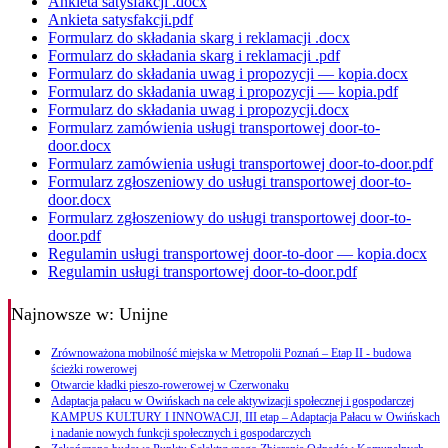
Ankieta satysfakcji .docx
Ankieta satysfakcji.pdf
Formularz do składania skarg i reklamacji .docx
Formularz do składania skarg i reklamacji .pdf
Formularz do składania uwag i propozycji — kopia.docx
Formularz do składania uwag i propozycji — kopia.pdf
Formularz do składania uwag i propozycji.docx
Formularz zamówienia usługi transportowej door-to-
door.docx
Formularz zamówienia usługi transportowej door-to-door.pdf
Formularz zgłoszeniowy do usługi transportowej door-to-
door.docx
Formularz zgłoszeniowy do usługi transportowej door-to-
door.pdf
Regulamin usługi transportowej door-to-door — kopia.docx
Regulamin usługi transportowej door-to-door.pdf
Najnowsze
w: Unijne
Zrównoważona mobilność miejska w Metropolii Poznań – Etap II - budowa
ścieżki rowerowej
Otwarcie kładki pieszo-rowerowej w Czerwonaku
Adaptacja pałacu w Owińskach na cele aktywizacji społecznej i gospodarczej
KAMPUS KULTURY I INNOWACJI, III etap – Adaptacja Pałacu w Owińskach
i nadanie nowych funkcji społecznych i gospodarczych