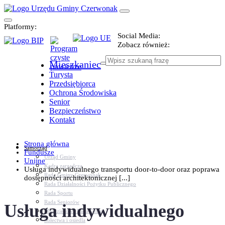
Platformy:
Social Media:
Zobacz również:
Mieszkaniec
Turysta
Przedsiębiorca
Ochrona Środowiska
Senior
Bezpieczeństwo
Kontakt
Strona główna
Samorząd
Fundusze
Urząd Gminy
Unijne
Kadra zarządcza
Usługa indywidualnego transportu door-to-door oraz poprawa
Rada Gminy Czerwonak
dostępności architektonicznej [...]
Rada Działalności Pożytku Publicznego
Rada Sportu
Rada Seniorów
Usługa indywidualnego
Młodzieżowa Rada Gminy
Sołectwa i osiedla