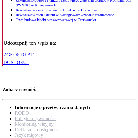
Zakończono budowę Punktu Selektywnego Zbierania Odpadów Komunalnych
(PSZOK) w Koziegłowach
Rewitalizacja skweru na osiedlu Przylesie w Czerwonaku
Rewitalizacja terenu zieleni w Koziegłowach - zadanie zrealizowane
Trwa budowa kładki pieszo-rowerowej w Czerwonaku
Udostępnij ten wpis na:
ZGŁOŚ BŁĄD
DOSTOSUJ
Zobacz również
Informacje o przetwarzaniu danych
RODO
Polityka prywatności
Monitoring wizyjny
Deklaracja dostępności
Język migowy