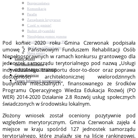
Bezpieczeństwo
Komunikacja
Parafie
Zarządzanie kryzysowe
C.ześć w gminie!
Budżet obywatelski
Nieodpłatna pomoc prawna
Pod koniec 2020 roku Gmina Czerwonak podpisała
Niezbędnik mieszkańca PDF
Aplikacja mMieszkaniec
umowę z Państwowym Funduszem Rehabilitacji Osób
Mapa gminy
Niepełnosprawnych w ramach konkursu grantowego dla
Załatw sprawę
jednostek samorządu terytorialnego pod nazwą „Usługi
Pozyskane fundusze
indywidualnego transportu door-to-door oraz poprawa
GOSPODARKA ODPADAMI
Czyste powietrze
dostępności architektonicznej wielorodzinnych
System Informacji przestrzennej
budynków mieszkalnych”, finansowanego ze środków
Programu Operacyjnego Wiedza Edukacja Rozwój (PO
WER) 2014-2020 Działanie 2.8 Rozwój usług społecznych
świadczonych w środowisku lokalnym.
Złożony wniosek został oceniony pozytywnie pod
względem merytorycznym. Gmina Czerwonak zajęła 4
miejsce w kraju spośród 127 jednostek samorządu
terytorialnego, które znalazły się na liście rankingowej.