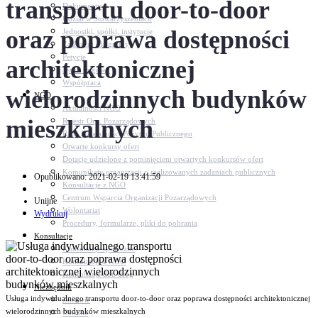
transportu door-to-door
Dokumenty
Udział w Stowarzyszeniach
oraz poprawa dostępności
Jednostki, spółki, instytucje
Zasłużeni dla gminy
Petycje
architektonicznej
Język migowy
Współpraca
wielorodzinnych budynków
NGO
Aktualności NGO
mieszkalnych
Rejestr Org. Pozarządowych
Rada Działalności Pożytku Publicznego
Otwarte konkursy ofert
Dotacje udzielone z pominięciem otwartych konkursów ofert
Komunikaty organizacji o realizowanych zadaniach publicznych
Opublikowano: 2021-02-19 13:41:59
Konsultacje z NGO
Centrum Wsparcia Organizacji Pozarządowych
Unijne
Wolontariat
Wydrukuj
Procedury, formularze, pliki do pobrania
Konsultacje
Konsultacje społeczne
Konsultacje z NGO
Konsultacje dot. dróg
Niezbędnik
Usługa indywidualnego transportu door-to-door oraz poprawa dostępności architektonicznej
Zdrowie
wielorodzinnych budynków mieszkalnych
Oświata