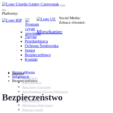
Platformy:
Social Media:
Zobacz również:
Mieszkaniec
Turysta
Przedsiębiorca
Ochrona Środowiska
Senior
Bezpieczeństwo
Kontakt
Strona główna
Samorząd
Informacje
Urząd Gminy
Bezpieczeństwo
Kadra zarządcza
Rada Gminy Czerwonak
Rada Działalności Pożytku Publicznego
Bezpieczeństwo
Rada Sportu
Rada Seniorów
Młodzieżowa Rada Gminy
Sołectwa i osiedla