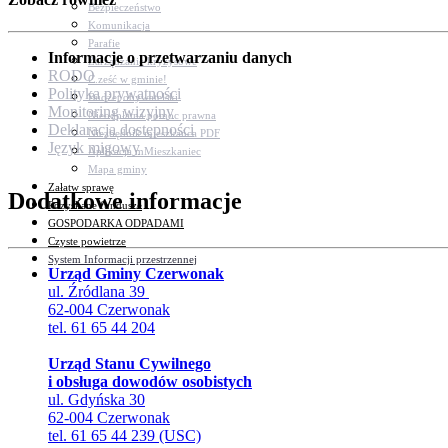
Bezpieczeństwo
Komunikacja
Parafie
Informacje o przetwarzaniu danych
Zarządzanie kryzysowe
RODO
C.ześć w gminie!
Polityka prywatności
Budżet obywatelski
Monitoring wizyjny
Nieodpłatna pomoc prawna
Deklaracja dostępności
Niezbędnik mieszkańca PDF
Język migowy
Aplikacja mMieszkaniec
Mapa gminy
Załatw sprawę
Dodatkowe informacje
Pozyskane fundusze
GOSPODARKA ODPADAMI
Czyste powietrze
System Informacji przestrzennej
Urząd Gminy Czerwonak
ul. Źródlana 39
62-004 Czerwonak
tel. 61 65 44 204
Urząd Stanu Cywilnego
i obsługa dowodów osobistych
ul. Gdyńska 30
62-004 Czerwonak
tel. 61 65 44 239 (USC)