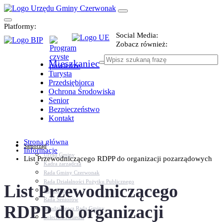
Platformy:
Social Media:
Zobacz również:
Mieszkaniec
Turysta
Przedsiębiorca
Ochrona Środowiska
Senior
Bezpieczeństwo
Kontakt
Strona główna
Samorząd
Informacje
Urząd Gminy
List Przewodniczącego RDPP do organizacji pozarządowych
Kadra zarządcza
Rada Gminy Czerwonak
Rada Działalności Pożytku Publicznego
List Przewodniczącego
Rada Sportu
Rada Seniorów
RDPP do organizacji
Młodzieżowa Rada Gminy
Sołectwa i osiedla