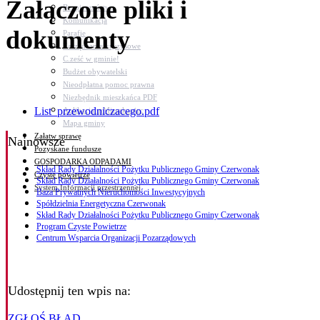
Załączone pliki i
Bezpieczeństwo
Komunikacja
dokumenty
Parafie
Zarządzanie kryzysowe
C.ześć w gminie!
Budżet obywatelski
Nieodpłatna pomoc prawna
Niezbędnik mieszkańca PDF
List_przewodniczacego.pdf
Aplikacja mMieszkaniec
Mapa gminy
Załatw sprawę
Najnowsze
Pozyskane fundusze
GOSPODARKA ODPADAMI
Skład Rady Działalności Pożytku Publicznego Gminy Czerwonak
Czyste powietrze
Skład Rady Działalności Pożytku Publicznego Gminy Czerwonak
System Informacji przestrzennej
Baza Prywatnych Nieruchomości Inwestycyjnych
Spółdzielnia Energetyczna Czerwonak
Skład Rady Działalności Pożytku Publicznego Gminy Czerwonak
Program Czyste Powietrze
Centrum Wsparcia Organizacji Pozarządowych
Udostępnij ten wpis na:
ZGŁOŚ BŁĄD