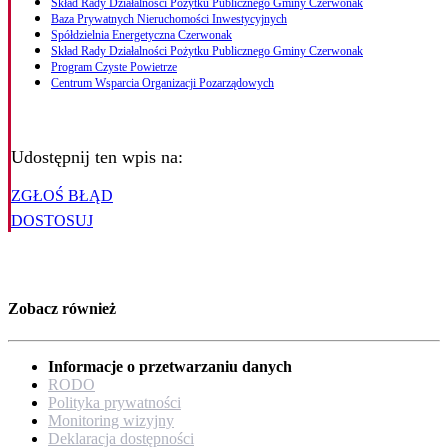
Skład Rady Działalności Pożytku Publicznego Gminy Czerwonak
Baza Prywatnych Nieruchomości Inwestycyjnych
Spółdzielnia Energetyczna Czerwonak
Skład Rady Działalności Pożytku Publicznego Gminy Czerwonak
Program Czyste Powietrze
Centrum Wsparcia Organizacji Pozarządowych
Udostępnij ten wpis na:
ZGŁOŚ BŁĄD
DOSTOSUJ
Zobacz również
Informacje o przetwarzaniu danych
RODO
Polityka prywatności
Monitoring wizyjny
Deklaracja dostępności