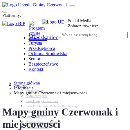
Platformy:
Social Media:
Zobacz również:
Mieszkaniec
Turysta
Przedsiębiorca
Ochrona Środowiska
Senior
Bezpieczeństwo
Kontakt
Strona główna
Samorząd
Informacje
Urząd Gminy
Mapy gminy Czerwonak i miejscowości
Kadra zarządcza
Rada Gminy Czerwonak
Rada Działalności Pożytku Publicznego
Mapy gminy Czerwonak i
Rada Sportu
Rada Seniorów
miejscowości
Młodzieżowa Rada Gminy
Sołectwa i osiedla