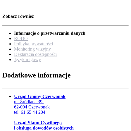
Zobacz również
Informacje o przetwarzaniu danych
RODO
Polityka prywatności
Monitoring wizyjny
Deklaracja dostępności
Język migowy
Dodatkowe informacje
Urząd Gminy Czerwonak
ul. Źródlana 39
62-004 Czerwonak
tel. 61 65 44 204
Urząd Stanu Cywilnego
i obsługa dowodów osobistych