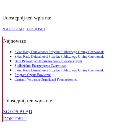
Udostępnij ten wpis na:
ZGŁOŚ BŁĄD
DOSTOSUJ
Najnowsze
Skład Rady Działalności Pożytku Publicznego Gminy Czerwonak
Skład Rady Działalności Pożytku Publicznego Gminy Czerwonak
Baza Prywatnych Nieruchomości Inwestycyjnych
Spółdzielnia Energetyczna Czerwonak
Skład Rady Działalności Pożytku Publicznego Gminy Czerwonak
Program Czyste Powietrze
Centrum Wsparcia Organizacji Pozarządowych
Udostępnij ten wpis na:
ZGŁOŚ BŁĄD
DOSTOSUJ