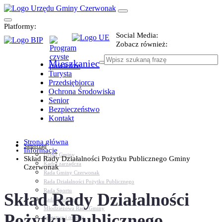
Platformy:
Social Media:
Zobacz również:
Mieszkaniec
Turysta
Przedsiębiorca
Ochrona Środowiska
Senior
Bezpieczeństwo
Kontakt
Strona główna
Samorząd
Informacje
Urząd Gminy
Skład Rady Działalności Pożytku Publicznego Gminy
Kadra zarządcza
Czerwonak
Rada Gminy Czerwonak
Rada Działalności Pożytku Publicznego
Rada Sportu
Skład Rady Działalności
Rada Seniorów
Młodzieżowa Rada Gminy
Pożytku Publicznego
Sołectwa i osiedla