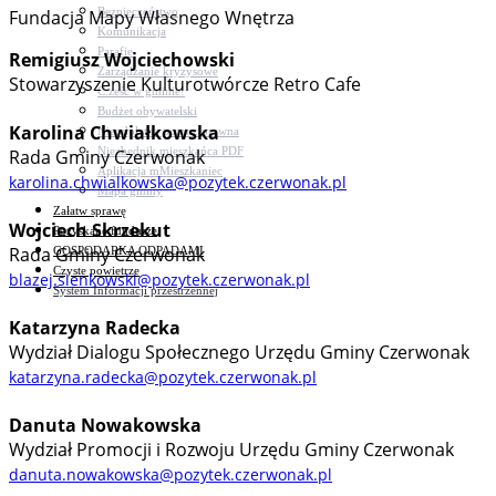
Bezpieczeństwo
Fundacja Mapy Własnego Wnętrza
Komunikacja
Parafie
Remigiusz Wojciechowski
Zarządzanie kryzysowe
Stowarzyszenie Kulturotwórcze Retro Cafe
C.ześć w gminie!
Budżet obywatelski
Karolina Chwiałkowska
Nieodpłatna pomoc prawna
Niezbędnik mieszkańca PDF
Rada Gminy Czerwonak
Aplikacja mMieszkaniec
karolina.chwialkowska@pozytek.czerwonak.pl
Mapa gminy
Załatw sprawę
Wojciech Skrzekut
Pozyskane fundusze
Rada Gminy Czerwonak
GOSPODARKA ODPADAMI
Czyste powietrze
blazej.sienkowski@pozytek.czerwonak.pl
System Informacji przestrzennej
Katarzyna Radecka
Wydział Dialogu Społecznego Urzędu Gminy Czerwonak
katarzyna.radecka@pozytek.czerwonak.pl
Danuta Nowakowska
Wydział Promocji i Rozwoju Urzędu Gminy Czerwonak
danuta.nowakowska@pozytek.czerwonak.pl