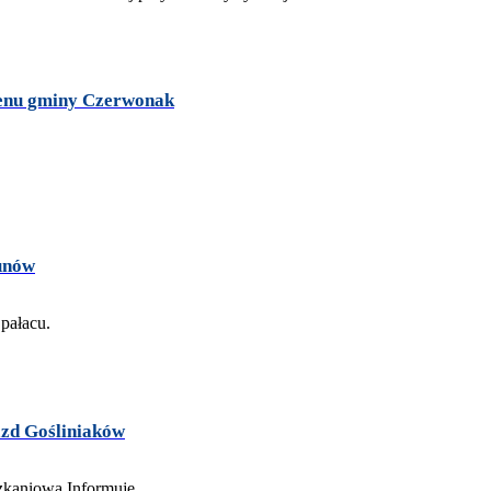
erenu gminy Czerwonak
kunów
azd Gośliniaków