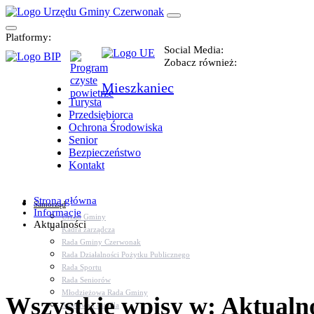
Platformy:
Social Media:
Zobacz również:
Mieszkaniec
Turysta
Przedsiębiorca
Ochrona Środowiska
Senior
Bezpieczeństwo
Kontakt
Strona główna
Samorząd
Informacje
Urząd Gminy
Aktualności
Kadra zarządcza
Rada Gminy Czerwonak
Rada Działalności Pożytku Publicznego
Rada Sportu
Rada Seniorów
Młodzieżowa Rada Gminy
Wszystkie wpisy w: Aktualn
Sołectwa i osiedla