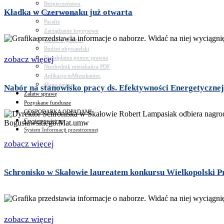
Bezpieczeństwo
Kładka w Czerwonaku już otwarta
Komunikacja
Parafie
Zarządzanie kryzysowe
C.ześć w gminie!
Budżet obywatelski
Nieodpłatna pomoc prawna
zobacz więcej
Niezbędnik mieszkańca PDF
Aplikacja mMieszkaniec
Mapa gminy
Nabór na stanowisko pracy ds. Efektywności Energetycznej
Załatw sprawę
Pozyskane fundusze
GOSPODARKA ODPADAMI
Czyste powietrze
System Informacji przestrzennej
zobacz więcej
Schronisko w Skałowie laureatem konkursu Wielkopolski Pr
zobacz więcej