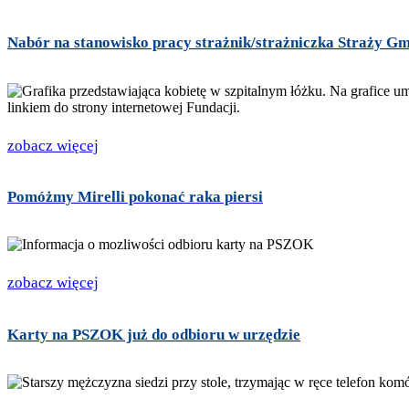
Nabór na stanowisko pracy strażnik/strażniczka Straży G
zobacz więcej
Pomóżmy Mirelli pokonać raka piersi
zobacz więcej
Karty na PSZOK już do odbioru w urzędzie