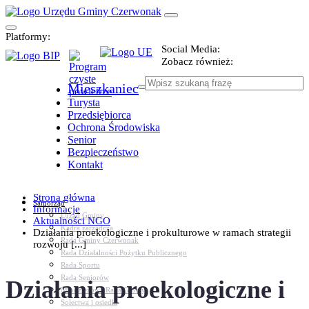
Platformy:
Social Media:
Zobacz również:
Mieszkaniec
Turysta
Przedsiębiorca
Ochrona Środowiska
Senior
Bezpieczeństwo
Kontakt
Strona główna
Samorząd
Informacje
Urząd Gminy
Aktualności NGO
Kadra zarządcza
Działania proekologiczne i prokulturowe w ramach strategii
Rada Gminy Czerwonak
rozwoju [...]
Rada Działalności Pożytku Publicznego
Rada Sportu
Rada Seniorów
Działania proekologiczne i
Młodzieżowa Rada Gminy
Sołectwa i osiedla