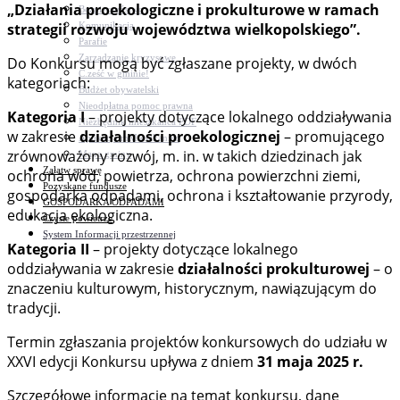
„Działania proekologiczne i prokulturowe w ramach
Bezpieczeństwo
Komunikacja
strategii rozwoju województwa wielkopolskiego”.
Parafie
Zarządzanie kryzysowe
Do Konkursu mogą być zgłaszane projekty, w dwóch
C.ześć w gminie!
kategoriach:
Budżet obywatelski
Nieodpłatna pomoc prawna
Kategoria I
– projekty dotyczące lokalnego oddziaływania
Niezbędnik mieszkańca PDF
w zakresie
działalności proekologicznej
– promującego
Aplikacja mMieszkaniec
zrównoważony rozwój, m. in. w takich dziedzinach jak
Mapa gminy
Załatw sprawę
ochrona wód, powietrza, ochrona powierzchni ziemi,
Pozyskane fundusze
gospodarka odpadami, ochrona i kształtowanie przyrody,
GOSPODARKA ODPADAMI
edukacja ekologiczna.
Czyste powietrze
System Informacji przestrzennej
Kategoria II
– projekty dotyczące lokalnego
oddziaływania w zakresie
działalności prokulturowej
– o
znaczeniu kulturowym, historycznym, nawiązującym do
tradycji.
Termin zgłaszania projektów konkursowych do udziału w
XXVI edycji Konkursu upływa z dniem
31 maja 2025 r.
Szczegółowe informacje na temat konkursu, dane