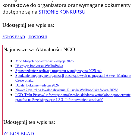
kontaktowe do organizatora oraz wymagane dokumenty
dostępne są na
STRONIE KONKURSU
Udostępnij ten wpis na:
ZGŁOŚ BŁĄD
DOSTOSUJ
Najnowsze
w: Aktualności NGO
Moc Małych Społeczności - edycja 2026
IV edycja konkursu WielkoPolka
Sprawozdanie z realizacji programu współpracy na 2025 rok
Spotkanie integracyjne organizacji pozarządowych na przystani Akwen Marina w
Czerwonaku
Działaj Lokalnie - edycja 2026
Nawet 7 tys. zł na lokalne działania. Ruszyła Wielkopolska Wiara 2026!
LGD 'Trakt Piastów' informuje o możliwości składania wniosków o powierzenie
grantów na Przedsięwzięcie 1.3.3. 'Informowanie o zasobach'
Udostępnij ten wpis na:
ZGŁOŚ BŁĄD