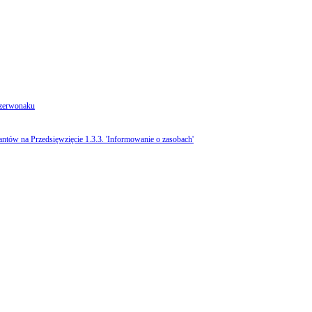
Czerwonaku
ntów na Przedsięwzięcie 1.3.3. 'Informowanie o zasobach'