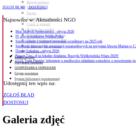
Bezpieczeństwo
ZGŁOŚ BŁĄD
DOSTOSUJ
Komunikacja
Parafie
Zarządzanie kryzysowe
Najnowsze
w: Aktualności NGO
C.ześć w gminie!
Budżet obywatelski
Moc Małych Społeczności - edycja 2026
Nieodpłatna pomoc prawna
IV edycja konkursu WielkoPolka
Niezbędnik mieszkańca PDF
Sprawozdanie z realizacji programu współpracy na 2025 rok
Aplikacja mMieszkaniec
Spotkanie integracyjne organizacji pozarządowych na przystani Akwen Marina w 
Działaj Lokalnie - edycja 2026
Mapa gminy
Nawet 7 tys. zł na lokalne działania. Ruszyła Wielkopolska Wiara 2026!
Załatw sprawę
LGD 'Trakt Piastów' informuje o możliwości składania wniosków o powierzenie gra
Pozyskane fundusze
GOSPODARKA ODPADAMI
Czyste powietrze
System Informacji przestrzennej
Udostępnij ten wpis na:
ZGŁOŚ BŁĄD
DOSTOSUJ
Galeria zdjęć