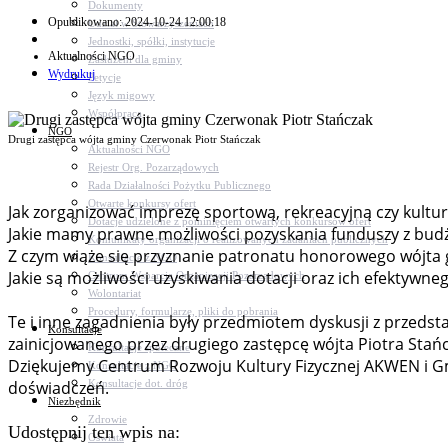
Dokumenty
Opublikowano: 2024-10-24 12:00:18
Udział w Stowarzyszeniach
Jednostki, spółki, instytucje
Aktualności NGO
Zasłużeni dla gminy
Wydrukuj
Petycje
Język migowy
Współpraca
NGO
Drugi zastępca wójta gminy Czerwonak Piotr Stańczak
Aktualności NGO
Rejestr Org. Pozarządowych
Rada Działalności Pożytku Publicznego
Otwarte konkursy ofert
Jak zorganizować imprezę sportową, rekreacyjną czy kultur
Dotacje udzielone z pominięciem otwartych konkursów ofert
Jakie mamy prawne możliwości pozyskania funduszy z bud
Komunikaty organizacji o realizowanych zadaniach publicznych
Z czym wiąże się przyznanie patronatu honorowego wójta
Konsultacje z NGO
Jakie są możliwości uzyskiwania dotacji oraz ich efektywn
Centrum Wsparcia Organizacji Pozarządowych
Wolontariat
Procedury, formularze, pliki do pobrania
Te i inne zagadnienia były przedmiotem dyskusji z przed
Konsultacje
zainicjowanego przez drugiego zastępcę wójta Piotra Stań
Konsultacje społeczne
Dziękujemy Centrum Rozwoju Kultury Fizycznej AKWEN i G
Konsultacje z NGO
Konsultacje dot. dróg
doświadczeń.
Niezbędnik
Zdrowie
Udostępnij ten wpis na:
Oświata