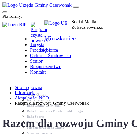
Platformy:
Social Media:
Zobacz również:
Mieszkaniec
Turysta
Przedsiębiorca
Ochrona Środowiska
Senior
Bezpieczeństwo
Kontakt
Strona główna
Samorząd
Informacje
Urząd Gminy
Aktualności NGO
Kadra zarządcza
Razem dla rozwoju Gminy Czerwonak
Rada Gminy Czerwonak
Rada Działalności Pożytku Publicznego
Rada Sportu
Razem dla rozwoju Gminy 
Rada Seniorów
Młodzieżowa Rada Gminy
Sołectwa i osiedla