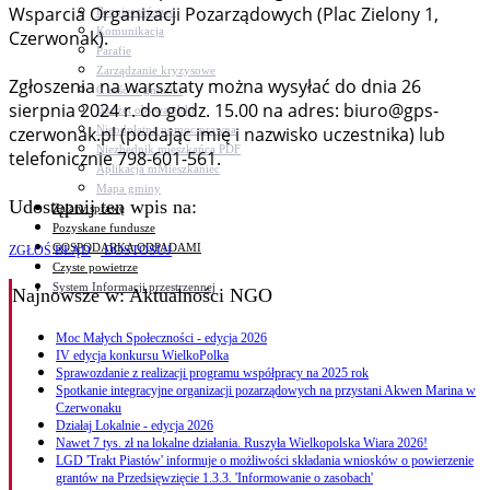
Wsparcia Organizacji Pozarządowych (Plac Zielony 1,
Bezpieczeństwo
Komunikacja
Czerwonak).
Parafie
Zarządzanie kryzysowe
Zgłoszenia na warsztaty można wysyłać do dnia 26
C.ześć w gminie!
sierpnia 2024 r. do godz. 15.00 na adres: biuro@gps-
Budżet obywatelski
Nieodpłatna pomoc prawna
czerwonak.pl (podając imię i nazwisko uczestnika) lub
Niezbędnik mieszkańca PDF
telefonicznie 798-601-561.
Aplikacja mMieszkaniec
Mapa gminy
Udostępnij ten wpis na:
Załatw sprawę
Pozyskane fundusze
GOSPODARKA ODPADAMI
ZGŁOŚ BŁĄD
DOSTOSUJ
Czyste powietrze
System Informacji przestrzennej
Najnowsze
w: Aktualności NGO
Moc Małych Społeczności - edycja 2026
IV edycja konkursu WielkoPolka
Sprawozdanie z realizacji programu współpracy na 2025 rok
Spotkanie integracyjne organizacji pozarządowych na przystani Akwen Marina w
Czerwonaku
Działaj Lokalnie - edycja 2026
Nawet 7 tys. zł na lokalne działania. Ruszyła Wielkopolska Wiara 2026!
LGD 'Trakt Piastów' informuje o możliwości składania wniosków o powierzenie
grantów na Przedsięwzięcie 1.3.3. 'Informowanie o zasobach'