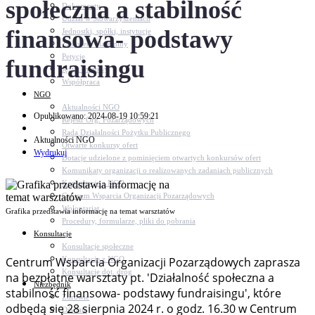
społeczna a stabilność
Dokumenty
Udział w Stowarzyszeniach
finansowa- podstawy
Jednostki, spółki, instytucje
Zasłużeni dla gminy
Petycje
fundraisingu
Język migowy
Współpraca
NGO
Aktualności NGO
Opublikowano: 2024-08-19 10:59:21
Rejestr Org. Pozarządowych
Rada Działalności Pożytku Publicznego
Aktualności NGO
Otwarte konkursy ofert
Wydrukuj
Dotacje udzielone z pominięciem otwartych konkursów ofert
Komunikaty organizacji o realizowanych zadaniach publicznych
Konsultacje z NGO
Centrum Wsparcia Organizacji Pozarządowych
Wolontariat
Grafika przedstawia informację na temat warsztatów
Procedury, formularze, pliki do pobrania
Konsultacje
Konsultacje społeczne
Konsultacje z NGO
Centrum Wsparcia Organizacji Pozarządowych zaprasza
Konsultacje dot. dróg
na bezpłatne warsztaty pt. 'Działalność społeczna a
Niezbędnik
stabilność finansowa- podstawy fundraisingu', które
Zdrowie
odbędą się 28 sierpnia 2024 r. o godz. 16.30 w Centrum
Oświata