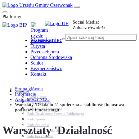
Platformy:
Social Media:
Zobacz również:
Mieszkaniec
Turysta
Przedsiębiorca
Ochrona Środowiska
Senior
Bezpieczeństwo
Kontakt
Strona główna
Samorząd
Informacje
Urząd Gminy
Aktualności NGO
Kadra zarządcza
Warsztaty 'Działalność społeczna a stabilność finansowa-
Rada Gminy Czerwonak
podstawy fundraisingu
Rada Działalności Pożytku Publicznego
Rada Sportu
Rada Seniorów
Warsztaty 'Działalność
Młodzieżowa Rada Gminy
Sołectwa i osiedla