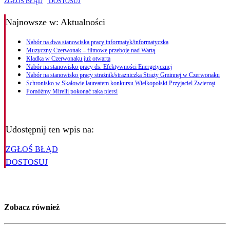
ZGŁOŚ BŁĄD
DOSTOSUJ
Najnowsze
w: Aktualności
Nabór na dwa stanowiska pracy informatyk/informatyczka
Muzyczny Czerwonak – filmowe przeboje nad Wartą
Kładka w Czerwonaku już otwarta
Nabór na stanowisko pracy ds. Efektywności Energetycznej
Nabór na stanowisko pracy strażnik/strażniczka Straży Gminnej w Czerwonaku
Schronisko w Skałowie laureatem konkursu Wielkopolski Przyjaciel Zwierząt
Pomóżmy Mirelli pokonać raka piersi
Udostępnij ten wpis na:
ZGŁOŚ BŁĄD
DOSTOSUJ
Zobacz również