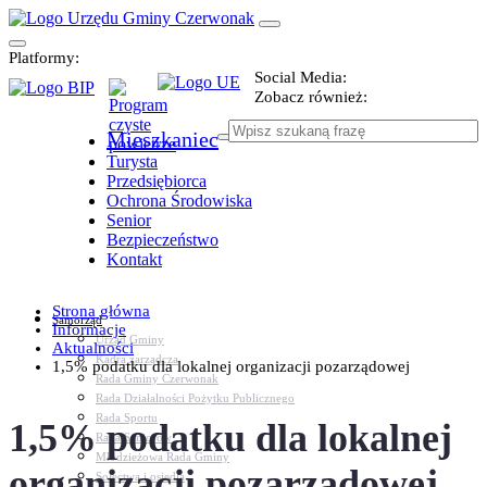
Platformy:
Social Media:
Zobacz również:
Mieszkaniec
Turysta
Przedsiębiorca
Ochrona Środowiska
Senior
Bezpieczeństwo
Kontakt
Strona główna
Samorząd
Informacje
Urząd Gminy
Aktualności
Kadra zarządcza
1,5% podatku dla lokalnej organizacji pozarządowej
Rada Gminy Czerwonak
Rada Działalności Pożytku Publicznego
Rada Sportu
1,5% podatku dla lokalnej
Rada Seniorów
Młodzieżowa Rada Gminy
organizacji pozarządowej
Sołectwa i osiedla