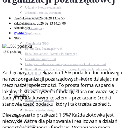
Dokumenty
Udział w Stowarzyszeniach
Jednostki, spółki, instytucje
Zasłużeni dla gminy
Opublikowano: 2026-01-20 13:52:55
Petycje
Zaktualizowano: 2026-02-13 14:27:00
Aktualności
Język migowy
Wydrukuj
Współpraca
NGO
Aktualności NGO
Rejestr Org. Pozarządowych
1,5% podatku
Rada Działalności Pożytku Publicznego
Otwarte konkursy ofert
Dotacje udzielone z pominięciem otwartych konkursów ofert
Komunikaty organizacji o realizowanych zadaniach publicznych
Zachęcamy do przekazania 1,5% podatku dochodowego
Konsultacje z NGO
na rzecz organizacji pozarządowych, które działając na
Centrum Wsparcia Organizacji Pozarządowych
rzecz naszej społeczności. To prosta forma wsparcia
Wolontariat
Procedury, formularze, pliki do pobrania
lokalnych stowarzyszeń i fundacji, która nie wiąże się z
Konsultacje
żadnym dodatkowym kosztem – przekazane środki
Konsultacje społeczne
stanowią część podatku, który i tak trzeba zapłacić.
Konsultacje z NGO
Konsultacje dot. dróg
Dlaczego warto przekazać 1,5%? Każda złotówka jest
Niezbędnik
niezwykle ważna dla planowania i realizowania działań
Zdrowie
Oświata
przez stowarzyszenia i fundacje. Organizacje mogą