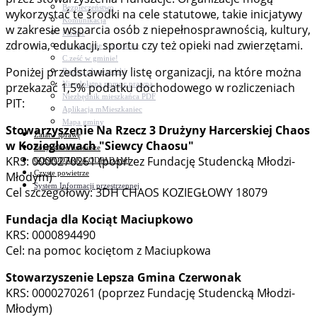
Bezpieczeństwo
wykorzystać te środki na cele statutowe, takie inicjatywy
Komunikacja
w zakresie wsparcia osób z niepełnosprawnością, kultury,
Parafie
zdrowia, edukacji, sportu czy też opieki nad zwierzętami.
Zarządzanie kryzysowe
C.ześć w gminie!
Poniżej przedstawiamy listę organizacji, na które można
Budżet obywatelski
Nieodpłatna pomoc prawna
przekazać 1,5% podatku dochodowego w rozliczeniach
Niezbędnik mieszkańca PDF
PIT:
Aplikacja mMieszkaniec
Mapa gminy
Stowarzyszenie Na Rzecz 3 Drużyny Harcerskiej Chaos
Załatw sprawę
w Koziegłowach "Siewcy Chaosu"
Pozyskane fundusze
KRS: 0000270261 (poprzez Fundację Studencką Młodzi-
GOSPODARKA ODPADAMI
Czyste powietrze
Młodym)
System Informacji przestrzennej
Cel szczegółowy: 3DH CHAOS KOZIEGŁOWY 18079
Fundacja dla Kociąt Maciupkowo
KRS: 0000894490
Cel: na pomoc kociętom z Maciupkowa
Stowarzyszenie Lepsza Gmina Czerwonak
KRS: 0000270261 (poprzez Fundację Studencką Młodzi-
Młodym)