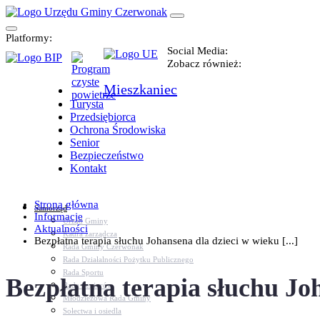
Platformy:
Social Media:
Zobacz również:
Mieszkaniec
Turysta
Przedsiębiorca
Ochrona Środowiska
Senior
Bezpieczeństwo
Kontakt
Strona główna
Samorząd
Informacje
Urząd Gminy
Aktualności
Kadra zarządcza
Bezpłatna terapia słuchu Johansena dla dzieci w wieku [...]
Rada Gminy Czerwonak
Rada Działalności Pożytku Publicznego
Rada Sportu
Bezpłatna terapia słuchu Joh
Rada Seniorów
Młodzieżowa Rada Gminy
Sołectwa i osiedla