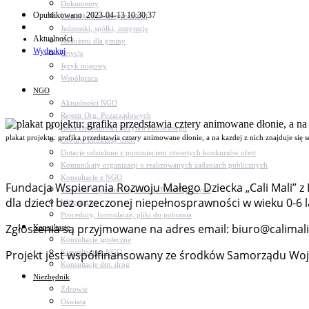
Dokumenty
Opublikowano: 2023-04-13 10:30:37
Udział w Stowarzyszeniach
Jednostki, spółki, instytucje
Aktualności
Zasłużeni dla gminy
Wydrukuj
Petycje
Język migowy
Współpraca
NGO
Aktualności NGO
Rejestr Org. Pozarządowych
Rada Działalności Pożytku Publicznego
plakat projektu: grafika przedstawia cztery animowane dłonie, a na kazdej z nich znajduje się s
Otwarte konkursy ofert
Dotacje udzielone z pominięciem otwartych konkursów ofert
Komunikaty organizacji o realizowanych zadaniach publicznych
Konsultacje z NGO
Fundacja Wspierania Rozwoju Małego Dziecka „Cali Mali” 
Centrum Wsparcia Organizacji Pozarządowych
dla dzieci bez orzeczonej niepełnosprawności w wieku 0-6 l
Wolontariat
Procedury, formularze, pliki do pobrania
Zgłoszenia są przyjmowane na adres email: biuro@calimali
Konsultacje
Konsultacje społeczne
Projekt jest współfinansowany ze środków Samorządu Wojew
Konsultacje z NGO
Konsultacje dot. dróg
Niezbędnik
Zdrowie
Oświata