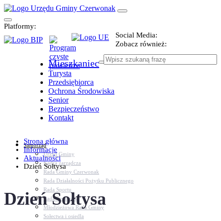
Platformy:
Social Media:
Zobacz również:
Mieszkaniec
Turysta
Przedsiębiorca
Ochrona Środowiska
Senior
Bezpieczeństwo
Kontakt
Strona główna
Samorząd
Informacje
Urząd Gminy
Aktualności
Kadra zarządcza
Dzień Sołtysa
Rada Gminy Czerwonak
Rada Działalności Pożytku Publicznego
Rada Sportu
Dzień Sołtysa
Rada Seniorów
Młodzieżowa Rada Gminy
Sołectwa i osiedla