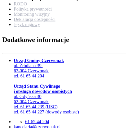
RODO
Polityka prywatności
Monitoring wizyjny
Deklaracja dostępności
Język migowy
Dodatkowe informacje
Urząd Gminy Czerwonak
ul. Źródlana 39
62-004 Czerwonak
tel. 61 65 44 204
Urząd Stanu Cywilnego
i obsługa dowodów osobistych
ul. Gdyńska 30
62-004 Czerwonak
tel. 61 65 44 239 (USC)
tel. 61 65 44 227 (dowody osobiste)
61 65 44 204
lp.kanowrezc@airalecnak