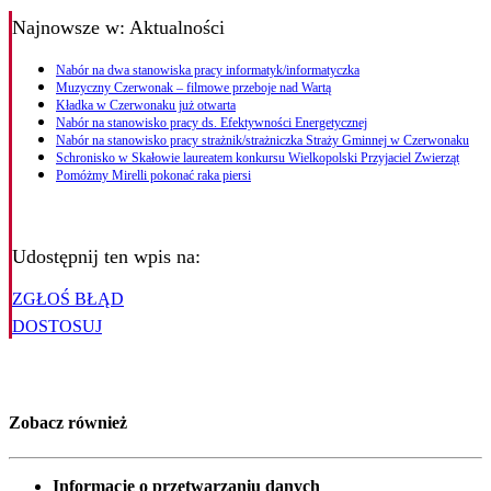
Najnowsze
w: Aktualności
Nabór na dwa stanowiska pracy informatyk/informatyczka
Muzyczny Czerwonak – filmowe przeboje nad Wartą
Kładka w Czerwonaku już otwarta
Nabór na stanowisko pracy ds. Efektywności Energetycznej
Nabór na stanowisko pracy strażnik/strażniczka Straży Gminnej w Czerwonaku
Schronisko w Skałowie laureatem konkursu Wielkopolski Przyjaciel Zwierząt
Pomóżmy Mirelli pokonać raka piersi
Udostępnij ten wpis na:
ZGŁOŚ BŁĄD
DOSTOSUJ
Zobacz również
Informacje o przetwarzaniu danych