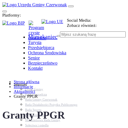
Platformy:
Social Media:
Zobacz również:
Mieszkaniec
Turysta
Przedsiębiorca
Ochrona Środowiska
Senior
Bezpieczeństwo
Kontakt
Strona główna
Samorząd
Informacje
Urząd Gminy
Aktualności
Kadra zarządcza
Granty PPGR
Rada Gminy Czerwonak
Rada Działalności Pożytku Publicznego
Rada Sportu
Granty PPGR
Rada Seniorów
Młodzieżowa Rada Gminy
Sołectwa i osiedla