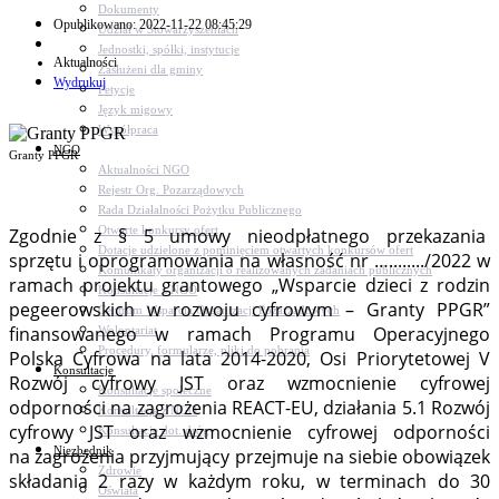
Dokumenty
Opublikowano: 2022-11-22 08:45:29
Udział w Stowarzyszeniach
Jednostki, spółki, instytucje
Aktualności
Zasłużeni dla gminy
Wydrukuj
Petycje
Język migowy
Współpraca
NGO
Granty PPGR
Aktualności NGO
Rejestr Org. Pozarządowych
Rada Działalności Pożytku Publicznego
Otwarte konkursy ofert
Zgodnie z § 5 umowy nieodpłatnego przekazania
Dotacje udzielone z pominięciem otwartych konkursów ofert
sprzętu i oprogramowania na własność nr …......../2022 w
Komunikaty organizacji o realizowanych zadaniach publicznych
ramach projektu grantowego „Wsparcie dzieci z rodzin
Konsultacje z NGO
pegeerowskich w rozwoju cyfrowym – Granty PPGR”
Centrum Wsparcia Organizacji Pozarządowych
finansowanego w ramach Programu Operacyjnego
Wolontariat
Procedury, formularze, pliki do pobrania
Polska Cyfrowa na lata 2014-2020, Osi Priorytetowej V
Konsultacje
Rozwój cyfrowy JST oraz wzmocnienie cyfrowej
Konsultacje społeczne
odporności na zagrożenia REACT-EU, działania 5.1 Rozwój
Konsultacje z NGO
cyfrowy JST oraz wzmocnienie cyfrowej odporności
Konsultacje dot. dróg
Niezbędnik
na zagrożenia przyjmujący przejmuje na siebie obowiązek
Zdrowie
składania 2 razy w każdym roku, w terminach do 30
Oświata