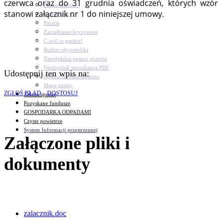
czerwca oraz do 31 grudnia oświadczeń, których wzór
Bezpieczeństwo
stanowi załącznik nr 1 do niniejszej umowy.
Komunikacja
Parafie
Zarządzanie kryzysowe
C.ześć w gminie!
Budżet obywatelski
Nieodpłatna pomoc prawna
Niezbędnik mieszkańca PDF
Udostępnij ten wpis na:
Aplikacja mMieszkaniec
Mapa gminy
ZGŁOŚ BŁĄD
DOSTOSUJ
Załatw sprawę
Pozyskane fundusze
GOSPODARKA ODPADAMI
Czyste powietrze
System Informacji przestrzennej
Załączone pliki i
dokumenty
zalacznik.doc