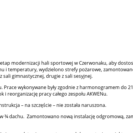
 etap modernizacji hali sportowej w Czerwonaku, aby dost
u i temperatury, wydzielono strefy pożarowe, zamontowano
ali gimnastycznej, drugie z sali sesyjnej.
u. Prace wykonywane były zgodnie z harmonogramem do 21 l
k i reorganizację pracy całego zespołu AKWENu.
strukcja – na szczęście – nie została naruszona.
 w ¾ dachu. Zamontowano nową instalację odgromową, zamo