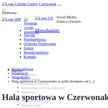
Platformy:
Social Media:
Zobacz również:
Mieszkaniec
Turysta
Przedsiębiorca
Ochrona Środowiska
Senior
Bezpieczeństwo
Kontakt
Strona główna
Samorząd
Informacje
Urząd Gminy
Aktualności
Kadra zarządcza
Hala sportowa w Czerwonaku w pełni dostępna od [...]
Rada Gminy Czerwonak
Rada Działalności Pożytku Publicznego
Rada Sportu
Hala sportowa w Czerwonaku
Rada Seniorów
Młodzieżowa Rada Gminy
Sołectwa i osiedla