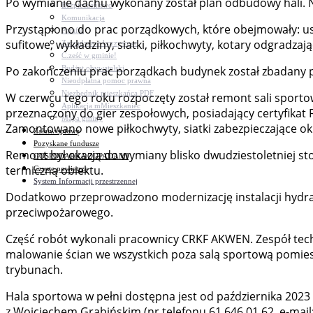
Po wymianie dachu wykonany został plan odbudowy hali.
Bezpieczeństwo
Komunikacja
Przystąpiono do prac porządkowych, które obejmowały: usu
Parafie
sufitowe, wykładziny, siatki, piłkochwyty, kotary odgradzają
Zarządzanie kryzysowe
C.ześć w gminie!
Budżet obywatelski
Po zakończeniu prac porządkach budynek został zbadany 
Nieodpłatna pomoc prawna
Niezbędnik mieszkańca PDF
W czerwcu tego roku rozpoczęty został remont sali sporto
Aplikacja mMieszkaniec
przeznaczony do gier zespołowych, posiadający certyfikat 
Mapa gminy
Zamontowano nowe piłkochwyty, siatki zabezpieczające okn
Załatw sprawę
Pozyskane fundusze
Remont był okazją do wymiany blisko dwudziestoletniej stol
GOSPODARKA ODPADAMI
termiczną obiektu.
Czyste powietrze
System Informacji przestrzennej
Dodatkowo przeprowadzono modernizację instalacji hydr
przeciwpożarowego.
Część robót wykonali pracownicy CRKF AKWEN. Zespół tech
malowanie ścian we wszystkich poza salą sportową pomiesz
trybunach.
Hala sportowa w pełni dostępna jest od października 2023 
z Wojciechem Grabińskim (nr telefonu 61 646 01 62, e-mail