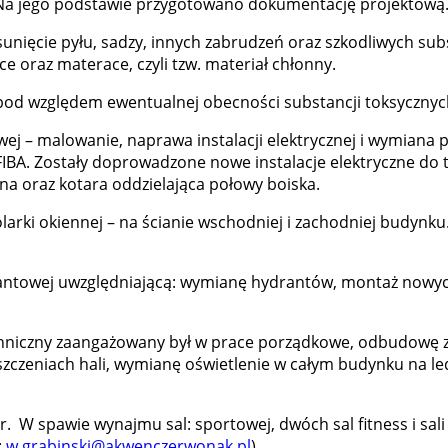
 Na jego podstawie przygotowano dokumentację projektową
nięcie pyłu, sadzy, innych zabrudzeń oraz szkodliwych sub
ce oraz materace, czyli tzw. materiał chłonny.
pod względem ewentualnej obecności substancji toksycznyc
wej – malowanie, naprawa instalacji elektrycznej i wymiana
FIBA. Zostały doprowadzone nowe instalacje elektryczne do t
a oraz kotara oddzielająca połowy boiska.
arki okiennej – na ścianie wschodniej i zachodniej budynku.
antowej uwzględniającą: wymianę hydrantów, montaż nowyc
niczny zaangażowany był w prace porządkowe, odbudowę zala
czeniach hali, wymianę oświetlenie w całym budynku na ledo
r. W spawie wynajmu sal: sportowej, dwóch sal fitness i sa
:
w.grabinski@akwenczerwonak.pl
).