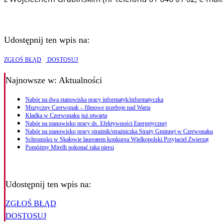
Udostępnij ten wpis na:
ZGŁOŚ BŁĄD
DOSTOSUJ
Najnowsze
w: Aktualności
Nabór na dwa stanowiska pracy informatyk/informatyczka
Muzyczny Czerwonak – filmowe przeboje nad Wartą
Kładka w Czerwonaku już otwarta
Nabór na stanowisko pracy ds. Efektywności Energetycznej
Nabór na stanowisko pracy strażnik/strażniczka Straży Gminnej w Czerwonaku
Schronisko w Skałowie laureatem konkursu Wielkopolski Przyjaciel Zwierząt
Pomóżmy Mirelli pokonać raka piersi
Udostępnij ten wpis na:
ZGŁOŚ BŁĄD
DOSTOSUJ