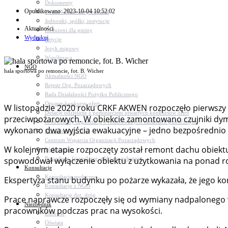
Dokumenty
Opublikowano: 2023-10-04 10:52:02
Udział w Stowarzyszeniach
Jednostki, spółki, instytucje
Aktualności
Zasłużeni dla gminy
Wydrukuj
Petycje
Język migowy
Współpraca
NGO
hala sportowa po remoncie, fot. B. Wicher
Aktualności NGO
Rejestr Org. Pozarządowych
Rada Działalności Pożytku Publicznego
Otwarte konkursy ofert
W listopadzie 2020 roku CRKF AKWEN rozpoczęło pierwszy
Dotacje udzielone z pominięciem otwartych konkursów ofert
przeciwpożarowych. W obiekcie zamontowano czujniki dym
Komunikaty organizacji o realizowanych zadaniach publicznych
wykonano dwa wyjścia ewakuacyjne – jedno bezpośrednio z s
Konsultacje z NGO
Centrum Wsparcia Organizacji Pozarządowych
W kolejnym etapie rozpoczęty został remont dachu obiekt
Wolontariat
Procedury, formularze, pliki do pobrania
spowodował wyłączenie obiektu z użytkowania na ponad ro
Konsultacje
Konsultacje społeczne
Ekspertyza stanu budynku po pożarze wykazała, że jego kon
Konsultacje z NGO
Konsultacje dot. dróg
Prace naprawcze rozpoczęły się od wymiany nadpalonego
Niezbędnik
pracowników podczas prac na wysokości.
Zdrowie
Oświata