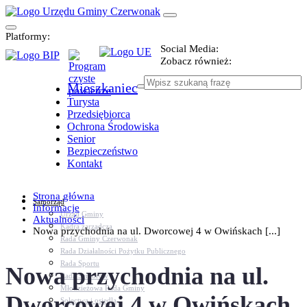
Platformy:
Social Media:
Zobacz również:
Mieszkaniec
Turysta
Przedsiębiorca
Ochrona Środowiska
Senior
Bezpieczeństwo
Kontakt
Strona główna
Samorząd
Informacje
Urząd Gminy
Aktualności
Kadra zarządcza
Nowa przychodnia na ul. Dworcowej 4 w Owińskach [...]
Rada Gminy Czerwonak
Rada Działalności Pożytku Publicznego
Rada Sportu
Nowa przychodnia na ul.
Rada Seniorów
Młodzieżowa Rada Gminy
Dworcowej 4 w Owińskach
Sołectwa i osiedla