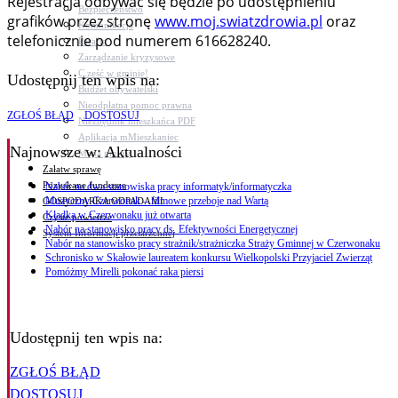
Rejestracja odbywać się będzie po udostępnieniu
Bezpieczeństwo
grafików przez stronę
www.moj.swiatzdrowia.pl
oraz
Komunikacja
telefonicznie pod numerem 616628240.
Parafie
Zarządzanie kryzysowe
C.ześć w gminie!
Udostępnij ten wpis na:
Budżet obywatelski
Nieodpłatna pomoc prawna
ZGŁOŚ BŁĄD
DOSTOSUJ
Niezbędnik mieszkańca PDF
Aplikacja mMieszkaniec
Najnowsze
w: Aktualności
Mapa gminy
Załatw sprawę
Pozyskane fundusze
Nabór na dwa stanowiska pracy informatyk/informatyczka
Muzyczny Czerwonak – filmowe przeboje nad Wartą
GOSPODARKA ODPADAMI
Kładka w Czerwonaku już otwarta
Czyste powietrze
Nabór na stanowisko pracy ds. Efektywności Energetycznej
System Informacji przestrzennej
Nabór na stanowisko pracy strażnik/strażniczka Straży Gminnej w Czerwonaku
Schronisko w Skałowie laureatem konkursu Wielkopolski Przyjaciel Zwierząt
Pomóżmy Mirelli pokonać raka piersi
Udostępnij ten wpis na:
ZGŁOŚ BŁĄD
DOSTOSUJ