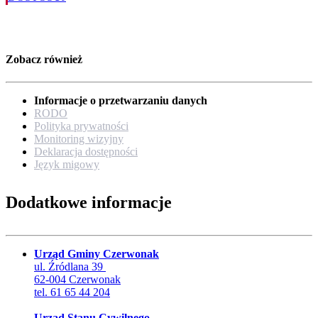
Zobacz również
Informacje o przetwarzaniu danych
RODO
Polityka prywatności
Monitoring wizyjny
Deklaracja dostępności
Język migowy
Dodatkowe informacje
Urząd Gminy Czerwonak
ul. Źródlana 39
62-004 Czerwonak
tel. 61 65 44 204
Urząd Stanu Cywilnego