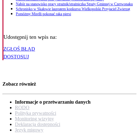
Nabór na stanowisko pracy strażnik/strażniczka Straży Gminnej w Czerwonaku
Schronisko w Skałowie laureatem konkursu Wielkopolski Przyjaciel Zwierząt
Pomóżmy Mirelli pokonać raka piersi
Udostępnij ten wpis na:
ZGŁOŚ BŁĄD
DOSTOSUJ
Zobacz również
Informacje o przetwarzaniu danych
RODO
Polityka prywatności
Monitoring wizyjny
Deklaracja dostępności
Język migowy