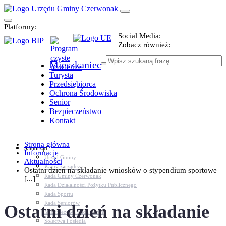
Platformy:
Social Media:
Zobacz również:
Mieszkaniec
Turysta
Przedsiębiorca
Ochrona Środowiska
Senior
Bezpieczeństwo
Kontakt
Strona główna
Samorząd
Informacje
Urząd Gminy
Aktualności
Kadra zarządcza
Ostatni dzień na składanie wniosków o stypendium sportowe
Rada Gminy Czerwonak
[...]
Rada Działalności Pożytku Publicznego
Rada Sportu
Rada Seniorów
Ostatni dzień na składanie
Młodzieżowa Rada Gminy
Sołectwa i osiedla