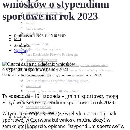
wniosków o stypendium
Dokumenty
Udział w Stowarzyszeniach
sportowe na rok 2023
Jednostki, spółki, instytucje
Zasłużeni dla gminy
Petycje
Język migowy
Współpraca
Opublikowano: 2022-11-15 10:34:09
NGO
Aktualności NGO
Aktualności
Rejestr Org. Pozarządowych
Wydrukuj
Rada Działalności Pożytku Publicznego
Otwarte konkursy ofert
Dotacje udzielone z pominięciem otwartych konkursów ofert
Komunikaty organizacji o realizowanych zadaniach publicznych
Ostatni dzień na składanie wniosków o stypendium sportowe na rok 2023
Konsultacje z NGO
Centrum Wsparcia Organizacji Pozarządowych
Wolontariat
Procedury, formularze, pliki do pobrania
Tylko do dziś - 15 listopada – gminni sportowcy mogą
Konsultacje
złożyć wniosek o stypendium sportowe na rok 2023.
Konsultacje społeczne
Konsultacje z NGO
Konsultacje dot. dróg
W tym roku WYJĄTKOWO (ze względu na remont hali
Niezbędnik
sportowej w Czerwonaku) wnioski można złożyć w
Zdrowie
zamkniętej kopercie, opisanej "stypendium sportowe" w
Oświata