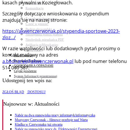
kasach pływalni w Koziegłowach.
Bezpieczeństwo
Komunikacja
Szczegóły dotyczące wnioskowania o stypendium
Parafie
Zarządzanie kryzysowe
znajdują się na naszej stronie:
C.ześć w gminie!
Budżet obywatelski
https://akwenczerwonak.pl/stypendia-sportowe-2023-
Nieodpłatna pomoc prawna
zloz.../
Niezbędnik mieszkańca PDF
Aplikacja mMieszkaniec
W razie wątpliwości lub dodatkowych pytań prosimy o
Mapa gminy
kontakt mailowy na adres
Załatw sprawę
a.bednarek@akwenczerwonak.pl
lub pod numer telefonu
Pozyskane fundusze
GOSPODARKA ODPADAMI
514 040 587.
Czyste powietrze
System Informacji przestrzennej
Udostępnij ten wpis na:
ZGŁOŚ BŁĄD
DOSTOSUJ
Najnowsze
w: Aktualności
Nabór na dwa stanowiska pracy informatyk/informatyczka
Muzyczny Czerwonak – filmowe przeboje nad Wartą
Kładka w Czerwonaku już otwarta
Nabór na stanowisko pracy ds. Efektywności Energetycznej