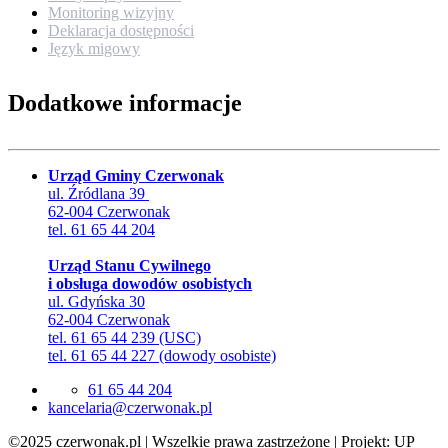
Monitoring wizyjny
Deklaracja dostępności
Język migowy
Dodatkowe informacje
Urząd Gminy Czerwonak
ul. Źródlana 39
62-004 Czerwonak
tel. 61 65 44 204
Urząd Stanu Cywilnego
i obsługa dowodów osobistych
ul. Gdyńska 30
62-004 Czerwonak
tel. 61 65 44 239 (USC)
tel. 61 65 44 227 (dowody osobiste)
61 65 44 204
lp.kanowrezc@airalecnak
©2025 czerwonak.pl | Wszelkie prawa zastrzeżone | Projekt: UP