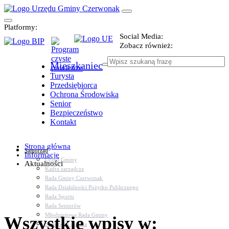
Platformy:
Social Media:
Zobacz również:
Mieszkaniec
Turysta
Przedsiębiorca
Ochrona Środowiska
Senior
Bezpieczeństwo
Kontakt
Strona główna
Samorząd
Informacje
Urząd Gminy
Aktualności
Kadra zarządcza
Rada Gminy Czerwonak
Rada Działalności Pożytku Publicznego
Rada Sportu
Rada Seniorów
Młodzieżowa Rada Gminy
Wszystkie wpisy w:
Sołectwa i osiedla