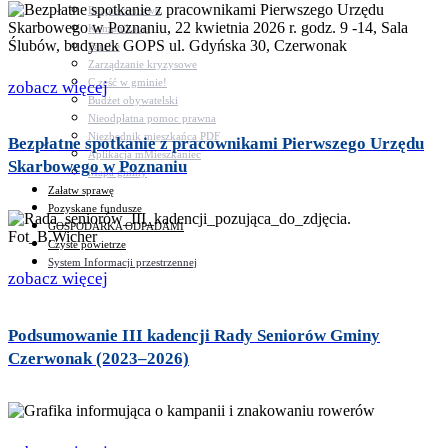
Bezpieczeństwo
Komunikacja
Parafie
Zarządzanie kryzysowe
C.ześć w gminie!
zobacz więcej
Budżet obywatelski
Nieodpłatna pomoc prawna
Niezbędnik mieszkańca PDF
Bezpłatne spotkanie z pracownikami Pierwszego Urzędu
Aplikacja mMieszkaniec
Skarbowego w Poznaniu
Mapa gminy
Załatw sprawę
Pozyskane fundusze
GOSPODARKA ODPADAMI
Czyste powietrze
System Informacji przestrzennej
zobacz więcej
Podsumowanie III kadencji Rady Seniorów Gminy
Czerwonak (2023–2026)