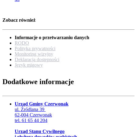
Zobacz również
Informacje o przetwarzaniu danych
RODO
Polityka prywatności
Monitoring wizyjny
Deklaracja dostępności
Język migowy
Dodatkowe informacje
Urząd Gminy Czerwonak
ul. Źródlana 39
62-004 Czerwonak
tel. 61 65 44 204
Urząd Stanu Cywilnego
i obsługa dowodów osobistych