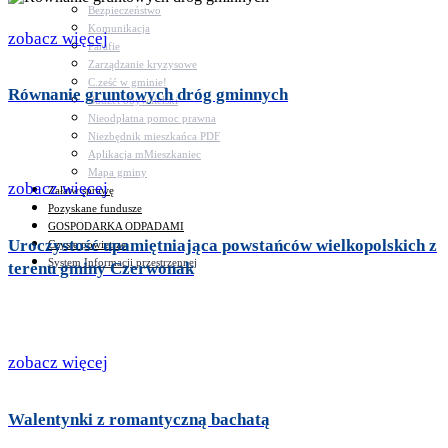
Bezpieczeństwo
Komunikacja
zobacz więcej
Parafie
Zarządzanie kryzysowe
C.ześć w gminie!
Równanie gruntowych dróg gminnych
Budżet obywatelski
Nieodpłatna pomoc prawna
Niezbędnik mieszkańca PDF
Aplikacja mMieszkaniec
Mapa gminy
zobacz więcej
Załatw sprawę
Pozyskane fundusze
GOSPODARKA ODPADAMI
Uroczystość upamiętniająca powstańców wielkopolskich z
Czyste powietrze
System Informacji przestrzennej
terenu gminy Czerwonak
zobacz więcej
Walentynki z romantyczną bachatą