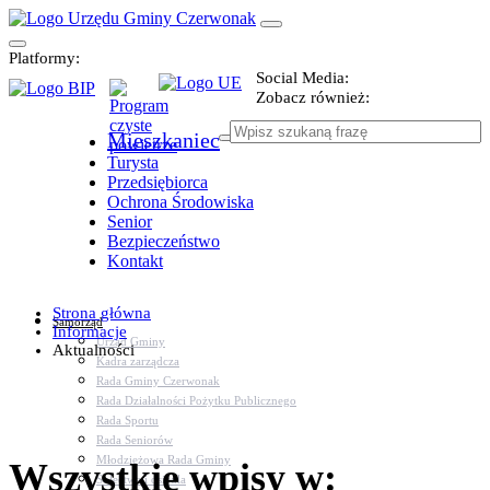
Platformy:
Social Media:
Zobacz również:
Mieszkaniec
Turysta
Przedsiębiorca
Ochrona Środowiska
Senior
Bezpieczeństwo
Kontakt
Strona główna
Samorząd
Informacje
Urząd Gminy
Aktualności
Kadra zarządcza
Rada Gminy Czerwonak
Rada Działalności Pożytku Publicznego
Rada Sportu
Rada Seniorów
Młodzieżowa Rada Gminy
Wszystkie wpisy w:
Sołectwa i osiedla