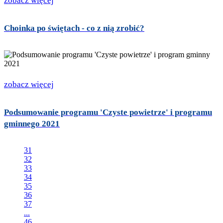
zobacz więcej
Choinka po świętach - co z nią zrobić?
zobacz więcej
Podsumowanie programu 'Czyste powietrze' i programu
gminnego 2021
31
32
33
34
35
36
37
...
46