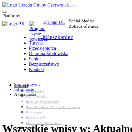
Platformy:
Social Media:
Zobacz również:
Mieszkaniec
Turysta
Przedsiębiorca
Ochrona Środowiska
Senior
Bezpieczeństwo
Kontakt
Strona główna
Samorząd
Informacje
Urząd Gminy
Aktualności
Kadra zarządcza
Rada Gminy Czerwonak
Rada Działalności Pożytku Publicznego
Rada Sportu
Rada Seniorów
Młodzieżowa Rada Gminy
Wszystkie wpisy w: Aktualn
Sołectwa i osiedla