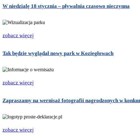
W niedzialę 18 stycznia – pływalnia czasowo nieczynna
zobacz więcej
Tak będzie wyglądał nowy park w Koziegłowach
zobacz więcej
Zapraszamy na wernisaż fotografii nagrodzonych w konkursi
zobacz więcej