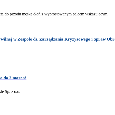
cywilnej w Zespole ds. Zarządzania Kryzysowego i Spraw Ob
ko do 3 marca!