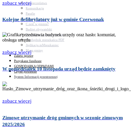
zobacz więcej
Bezpieczeństwo
Komunikacja
Parafie
Kolejne defibrylatory już w gminie Czerwonak
Zarządzanie kryzysowe
C.ześć w gminie!
Budżet obywatelski
Nieodpłatna pomoc prawna
Niezbędnik mieszkańca PDF
Aplikacja mMieszkaniec
Mapa gminy
zobacz więcej
Załatw sprawę
Pozyskane fundusze
GOSPODARKA ODPADAMI
W poniedziałek 10 listopada urząd będzie zamknięty
Czyste powietrze
System Informacji przestrzennej
zobacz więcej
Zimowe utrzymanie dróg gminnych w sezonie zimowym
2025/2026