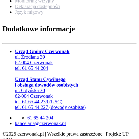
Monitoring wizyjny
Deklaracja dostępności
Język migowy
Dodatkowe informacje
Urząd Gminy Czerwonak
ul. Źródlana 39
62-004 Czerwonak
tel. 61 65 44 204
Urząd Stanu Cywilnego
i obsługa dowodów osobistych
ul. Gdyńska 30
62-004 Czerwonak
tel. 61 65 44 239 (USC)
tel. 61 65 44 227 (dowody osobiste)
61 65 44 204
lp.kanowrezc@airalecnak
©2025 czerwonak.pl | Wszelkie prawa zastrzeżone | Projekt: UP