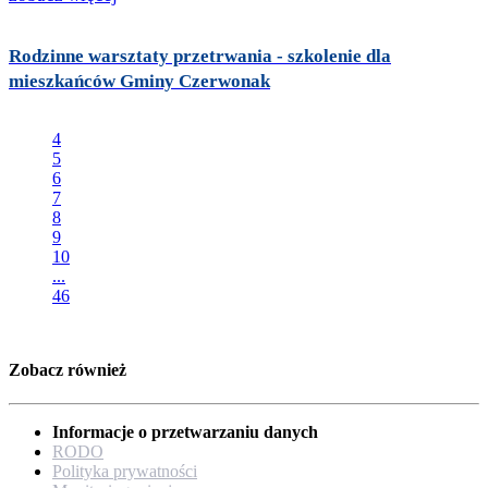
Rodzinne warsztaty przetrwania - szkolenie dla
mieszkańców Gminy Czerwonak
4
5
6
7
8
9
10
...
46
Zobacz również
Informacje o przetwarzaniu danych
RODO
Polityka prywatności