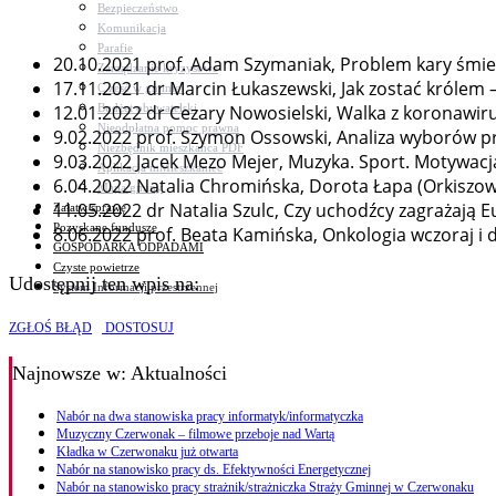
Bezpieczeństwo
Komunikacja
Parafie
20.10.2021 prof. Adam Szymaniak, Problem kary śmier
Zarządzanie kryzysowe
17.11.2021 dr Marcin Łukaszewski, Jak zostać królem 
C.ześć w gminie!
Budżet obywatelski
12.01.2022 dr Cezary Nowosielski, Walka z koronawir
Nieodpłatna pomoc prawna
9.02.2022 prof. Szymon Ossowski, Analiza wyborów p
Niezbędnik mieszkańca PDF
9.03.2022 Jacek Mezo Mejer, Muzyka. Sport. Motywacj
Aplikacja mMieszkaniec
6.04.2022 Natalia Chromińska, Dorota Łapa (Orkiszowe
Mapa gminy
11.05.2022 dr Natalia Szulc, Czy uchodźcy zagrażają E
Załatw sprawę
Pozyskane fundusze
8.06.2022 prof. Beata Kamińska, Onkologia wczoraj i d
GOSPODARKA ODPADAMI
Czyste powietrze
Udostępnij ten wpis na:
System Informacji przestrzennej
ZGŁOŚ BŁĄD
DOSTOSUJ
Najnowsze
w: Aktualności
Nabór na dwa stanowiska pracy informatyk/informatyczka
Muzyczny Czerwonak – filmowe przeboje nad Wartą
Kładka w Czerwonaku już otwarta
Nabór na stanowisko pracy ds. Efektywności Energetycznej
Nabór na stanowisko pracy strażnik/strażniczka Straży Gminnej w Czerwonaku