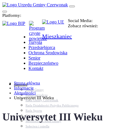
Platformy:
Social Media:
Zobacz również:
Mieszkaniec
Turysta
Przedsiębiorca
Ochrona Środowiska
Senior
Bezpieczeństwo
Kontakt
Strona główna
Samorząd
Informacje
Urząd Gminy
Aktualności
Kadra zarządcza
Uniwersytet III Wieku
Rada Gminy Czerwonak
Rada Działalności Pożytku Publicznego
Rada Sportu
Uniwersytet III Wieku
Rada Seniorów
Młodzieżowa Rada Gminy
Sołectwa i osiedla