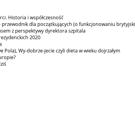
ci. Historia i współczesność
– przewodnik dla początkujących (o funkcjonowaniu brytyjsk
usem z perspektywy dyrektora szpitala
rezydenckich 2020
a
 Pola), Wy-dobrze-jecie czyli dieta w wieku dojrzałym
uropie?
ziś