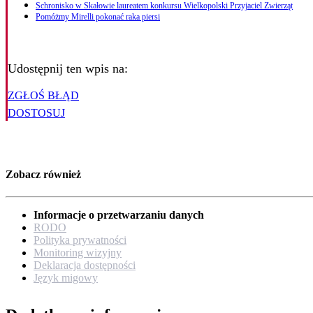
Schronisko w Skałowie laureatem konkursu Wielkopolski Przyjaciel Zwierząt
Pomóżmy Mirelli pokonać raka piersi
Udostępnij ten wpis na:
ZGŁOŚ BŁĄD
DOSTOSUJ
Zobacz również
Informacje o przetwarzaniu danych
RODO
Polityka prywatności
Monitoring wizyjny
Deklaracja dostępności
Język migowy