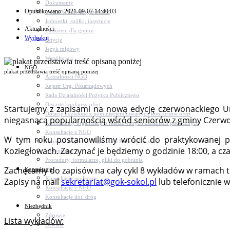
Dokumenty
Opublikowano: 2021-09-07 14:40:03
Udział w Stowarzyszeniach
Jednostki, spółki, instytucje
Aktualności
Zasłużeni dla gminy
Wydrukuj
Petycje
Język migowy
Współpraca
NGO
plakat przedstawia treść opisaną poniżej
Aktualności NGO
Rejestr Org. Pozarządowych
Rada Działalności Pożytku Publicznego
Otwarte konkursy ofert
Startujemy z zapisami na nową edycję czerwonackiego Un
Dotacje udzielone z pominięciem otwartych konkursów ofert
niegasnącą popularnością wśród seniorów z gminy Czerw
Komunikaty organizacji o realizowanych zadaniach publicznych
Konsultacje z NGO
W tym roku postanowiliśmy wrócić do praktykowanej prz
Centrum Wsparcia Organizacji Pozarządowych
Koziegłowach. Zaczynać je będziemy o godzinie 18:00, a cza
Wolontariat
Procedury, formularze, pliki do pobrania
Zachęcamy do zapisów na cały cykl 8 wykładów w ramach te
Konsultacje
Konsultacje społeczne
Zapisy na mail
sekretariat@gok-sokol.pl
lub telefonicznie
Konsultacje z NGO
Konsultacje dot. dróg
Niezbędnik
Zdrowie
Lista wykładów:
Oświata