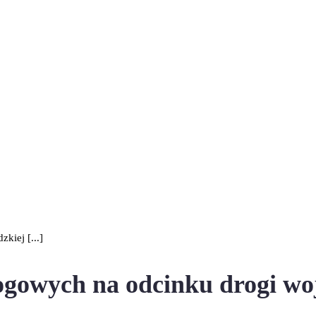
iej [...]
ogowych na odcinku drogi w