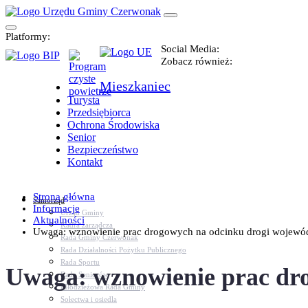
Platformy:
Social Media:
Zobacz również:
Mieszkaniec
Turysta
Przedsiębiorca
Ochrona Środowiska
Senior
Bezpieczeństwo
Kontakt
Strona główna
Samorząd
Informacje
Urząd Gminy
Aktualności
Kadra zarządcza
Uwaga: wznowienie prac drogowych na odcinku drogi wojewódzk
Rada Gminy Czerwonak
Rada Działalności Pożytku Publicznego
Rada Sportu
Uwaga: wznowienie prac dr
Rada Seniorów
Młodzieżowa Rada Gminy
Sołectwa i osiedla