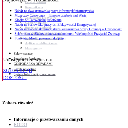
Bezpieczeństwo
Komunikacja
Nabór na dwa stanowiska pracy informatyk/informatyczka
Parafie
Muzyczny Czerwonak – filmowe przeboje nad Wartą
Zarządzanie kryzysowe
Kładka w Czerwonaku już otwarta
C.ześć w gminie!
Nabór na stanowisko pracy ds. Efektywności Energetycznej
Budżet obywatelski
Nabór na stanowisko pracy strażnik/strażniczka Straży Gminnej w Czerwonaku
Nieodpłatna pomoc prawna
Schronisko w Skałowie laureatem konkursu Wielkopolski Przyjaciel Zwierząt
Niezbędnik mieszkańca PDF
Pomóżmy Mirelli pokonać raka piersi
Aplikacja mMieszkaniec
Mapa gminy
Załatw sprawę
Udostępnij ten wpis na:
Pozyskane fundusze
GOSPODARKA ODPADAMI
Czyste powietrze
ZGŁOŚ BŁĄD
System Informacji przestrzennej
DOSTOSUJ
Zobacz również
Informacje o przetwarzaniu danych
RODO