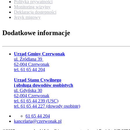
Polityka prywatności
Monitoring wizyjny
Deklaracja dostępności
Język migowy
Dodatkowe informacje
Urząd Gminy Czerwonak
ul. Źródlana 39
62-004 Czerwonak
tel. 61 65 44 204
Urząd Stanu Cywilnego
i obsługa dowodów osobistych
ul. Gdyńska 30
62-004 Czerwonak
tel. 61 65 44 239 (USC)
tel. 61 65 44 227 (dowody osobiste)
61 65 44 204
lp.kanowrezc@airalecnak