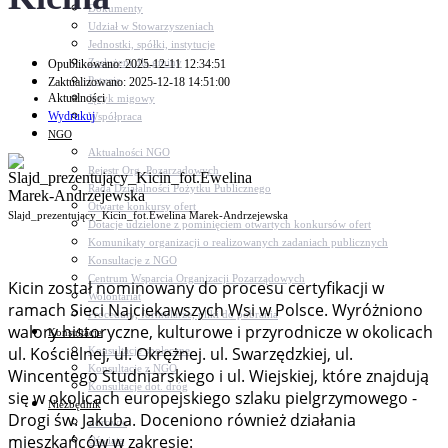
Dokumenty
Udział w Stowarzyszeniach
Jednostki, spółki, instytucje
Zasłużeni dla gminy
Opublikowano: 2025-12-11 12:34:51
Petycje
Zaktualizowano: 2025-12-18 14:51:00
Aktualności
Język migowy
Wydrukuj
Współpraca
NGO
Aktualności NGO
Rejestr Org. Pozarządowych
Rada Działalności Pożytku Publicznego
Otwarte konkursy ofert
Slajd_prezentujący_Kicin_fot.Ewelina Marek-Andrzejewska
Dotacje udzielone z pominięciem otwartych konkursów ofert
Komunikaty organizacji o realizowanych zadaniach publicznych
Konsultacje z NGO
Centrum Wsparcia Organizacji Pozarządowych
Kicin został nominowany do procesu certyfikacji w
Wolontariat
ramach Sieci Najciekawszych Wsi w Polsce. Wyróżniono
Procedury, formularze, pliki do pobrania
walory historyczne, kulturowe i przyrodnicze w okolicach
Konsultacje
ul. Kościelnej, ul. Okrężnej. ul. Swarzędzkiej, ul.
Konsultacje społeczne
Konsultacje z NGO
Wincentego Studniarskiego i ul. Wiejskiej, które znajdują
Konsultacje dot. dróg
się w okolicach europejskiego szlaku pielgrzymowego -
Niezbędnik
Drogi św. Jakuba. Doceniono również działania
Zdrowie
mieszkańców w zakresie:
Oświata