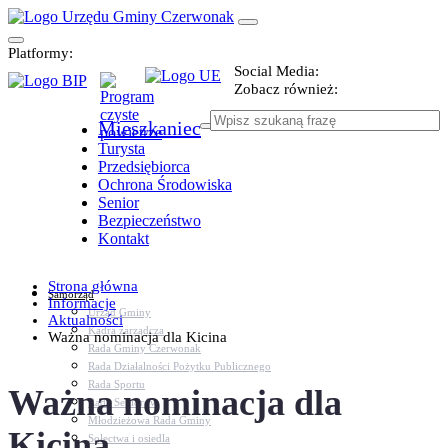
Platformy:
Social Media:
Zobacz również:
Mieszkaniec
Turysta
Przedsiębiorca
Ochrona Środowiska
Senior
Bezpieczeństwo
Kontakt
Strona główna
Samorząd
Informacje
Urząd Gminy
Aktualności
Kadra zarządcza
Ważna nominacja dla Kicina
Rada Gminy Czerwonak
Rada Działalności Pożytku Publicznego
Rada Sportu
Ważna nominacja dla
Rada Seniorów
Młodzieżowa Rada Gminy
Kicina
Sołectwa i osiedla