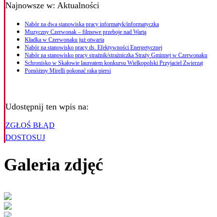
Najnowsze
w: Aktualności
Nabór na dwa stanowiska pracy informatyk/informatyczka
Muzyczny Czerwonak – filmowe przeboje nad Wartą
Kładka w Czerwonaku już otwarta
Nabór na stanowisko pracy ds. Efektywności Energetycznej
Nabór na stanowisko pracy strażnik/strażniczka Straży Gminnej w Czerwonaku
Schronisko w Skałowie laureatem konkursu Wielkopolski Przyjaciel Zwierząt
Pomóżmy Mirelli pokonać raka piersi
Udostępnij ten wpis na:
ZGŁOŚ BŁĄD
DOSTOSUJ
Galeria zdjęć