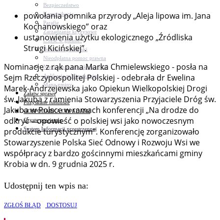
Bezpieczeństwo
powołania pomnika przyrody „Aleja lipowa im. Jana
Komunikacja
Parafie
Kochanowskiego” oraz
Zarządzanie kryzysowe
ustanowienia użytku ekologicznego „Źródliska
C.ześć w gminie!
Strugi Kicińskiej”.
Budżet obywatelski
Nieodpłatna pomoc prawna
Nominację z rąk pana Marka Chmielewskiego - posła na
Niezbędnik mieszkańca PDF
Sejm Rzeczypospolitej Polskiej - odebrała dr Ewelina
Aplikacja mMieszkaniec
Mapa gminy
Marek-Andrzejewska jako Opiekun Wielkopolskiej Drogi
Załatw sprawę
św. Jakuba z ramienia Stowarzyszenia Przyjaciele Dróg św.
Pozyskane fundusze
Jakuba w Polsce w ramach konferencji „Na drodze do
GOSPODARKA ODPADAMI
odkryć – opowieść o polskiej wsi jako nowoczesnym
Czyste powietrze
System Informacji przestrzennej
produkcie turystycznym”. Konferencję zorganizowało
Stowarzyszenie Polska Sieć Odnowy i Rozwoju Wsi we
współpracy z bardzo gościnnymi mieszkańcami gminy
Krobia w dn. 9 grudnia 2025 r.
Udostępnij ten wpis na:
ZGŁOŚ BŁĄD
DOSTOSUJ