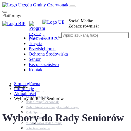
Platformy:
Social Media:
Zobacz również:
Mieszkaniec
Turysta
Przedsiębiorca
Ochrona Środowiska
Senior
Bezpieczeństwo
Kontakt
Strona główna
Samorząd
Informacje
Urząd Gminy
Aktualności
Kadra zarządcza
Wybory do Rady Seniorów
Rada Gminy Czerwonak
Rada Działalności Pożytku Publicznego
Rada Sportu
Wybory do Rady Seniorów
Rada Seniorów
Młodzieżowa Rada Gminy
Sołectwa i osiedla