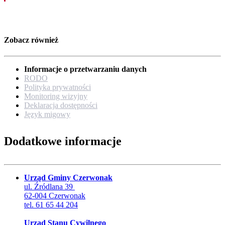
Zobacz również
Informacje o przetwarzaniu danych
RODO
Polityka prywatności
Monitoring wizyjny
Deklaracja dostępności
Język migowy
Dodatkowe informacje
Urząd Gminy Czerwonak
ul. Źródlana 39
62-004 Czerwonak
tel. 61 65 44 204
Urząd Stanu Cywilnego