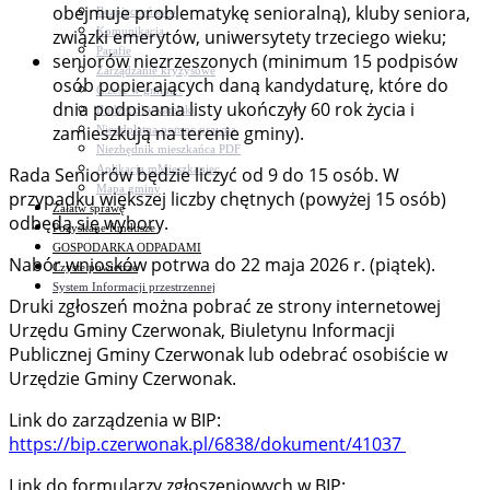
obejmuje problematykę senioralną), kluby seniora,
Bezpieczeństwo
Komunikacja
związki emerytów, uniwersytety trzeciego wieku;
Parafie
seniorów niezrzeszonych (minimum 15 podpisów
Zarządzanie kryzysowe
osób popierających daną kandydaturę, które do
C.ześć w gminie!
dnia podpisania listy ukończyły 60 rok życia i
Budżet obywatelski
zamieszkują na terenie gminy).
Nieodpłatna pomoc prawna
Niezbędnik mieszkańca PDF
Aplikacja mMieszkaniec
Rada Seniorów będzie liczyć od 9 do 15 osób. W
Mapa gminy
przypadku większej liczby chętnych (powyżej 15 osób)
Załatw sprawę
odbędą się wybory.
Pozyskane fundusze
GOSPODARKA ODPADAMI
Nabór wniosków potrwa do 22 maja 2026 r. (piątek).
Czyste powietrze
System Informacji przestrzennej
Druki zgłoszeń można pobrać ze strony internetowej
Urzędu Gminy Czerwonak, Biuletynu Informacji
Publicznej Gminy Czerwonak lub odebrać osobiście w
Urzędzie Gminy Czerwonak.
Link do zarządzenia w BIP:
https://bip.czerwonak.pl/6838/dokument/41037
Link do formularzy zgłoszeniowych w BIP: