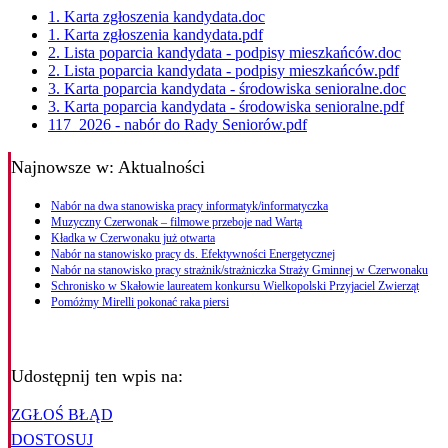
1. Karta zgłoszenia kandydata.doc
1. Karta zgłoszenia kandydata.pdf
2. Lista poparcia kandydata - podpisy mieszkańców.doc
2. Lista poparcia kandydata - podpisy mieszkańców.pdf
3. Karta poparcia kandydata - środowiska senioralne.doc
3. Karta poparcia kandydata - środowiska senioralne.pdf
117_2026 - nabór do Rady Seniorów.pdf
Najnowsze
w: Aktualności
Nabór na dwa stanowiska pracy informatyk/informatyczka
Muzyczny Czerwonak – filmowe przeboje nad Wartą
Kładka w Czerwonaku już otwarta
Nabór na stanowisko pracy ds. Efektywności Energetycznej
Nabór na stanowisko pracy strażnik/strażniczka Straży Gminnej w Czerwonaku
Schronisko w Skałowie laureatem konkursu Wielkopolski Przyjaciel Zwierząt
Pomóżmy Mirelli pokonać raka piersi
Udostępnij ten wpis na:
ZGŁOŚ BŁĄD
DOSTOSUJ