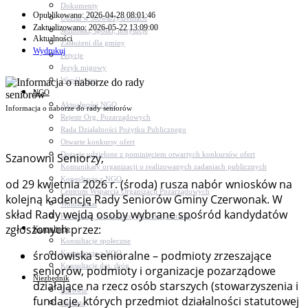
Dokumenty
Opublikowano: 2026-04-28 08:01:46
Udział w Stowarzyszeniach
Zaktualizowano: 2026-05-22 13:09:00
Jednostki, spółki, instytucje
Aktualności
Zasłużeni dla gminy
Wydrukuj
Petycje
Język migowy
Współpraca
NGO
Aktualności NGO
Informacja o naborze do rady seniorów
Rejestr Org. Pozarządowych
Rada Działalności Pożytku Publicznego
Otwarte konkursy ofert
Dotacje udzielone z pominięciem otwartych konkursów ofert
Szanowni Seniorzy,
Komunikaty organizacji o realizowanych zadaniach publicznych
Konsultacje z NGO
od 29 kwietnia 2026 r. (środa) rusza nabór wniosków na
Centrum Wsparcia Organizacji Pozarządowych
kolejną kadencję Rady Seniorów Gminy Czerwonak. W
Wolontariat
skład Rady wejdą osoby wybrane spośród kandydatów
Procedury, formularze, pliki do pobrania
zgłoszonych przez:
Konsultacje
Konsultacje społeczne
środowiska senioralne – podmioty zrzeszające
Konsultacje z NGO
Konsultacje dot. dróg
seniorów, podmioty i organizacje pozarządowe
Niezbędnik
działające na rzecz osób starszych (stowarzyszenia i
Zdrowie
fundacje, których przedmiot działalności statutowej
Oświata