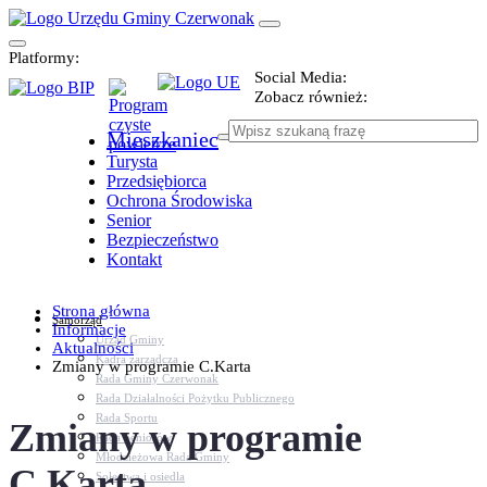
Platformy:
Social Media:
Zobacz również:
Mieszkaniec
Turysta
Przedsiębiorca
Ochrona Środowiska
Senior
Bezpieczeństwo
Kontakt
Strona główna
Samorząd
Informacje
Urząd Gminy
Aktualności
Kadra zarządcza
Zmiany w programie C.Karta
Rada Gminy Czerwonak
Rada Działalności Pożytku Publicznego
Rada Sportu
Zmiany w programie
Rada Seniorów
Młodzieżowa Rada Gminy
C.Karta
Sołectwa i osiedla