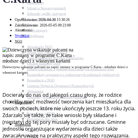
Dokumenty
Udział w Stowarzyszeniach
Jednostki, spółki, instytucje
Zasłużeni dla gminy
Opublikowano: 2026-04-30 15:30:26
Petycje
Zaktualizowano: 2026-05-05 09:23:00
Aktualności
Język migowy
Wydrukuj
Współpraca
NGO
Aktualności NGO
Rejestr Org. Pozarządowych
Rada Działalności Pożytku Publicznego
Otwarte konkursy ofert
Dziewczyna wskazuje palcami na napis: zmiany w programie C.Karta - młodsze dzieci z
Dotacje udzielone z pominięciem otwartych konkursów ofert
własnymi kartami
Komunikaty organizacji o realizowanych zadaniach publicznych
Konsultacje z NGO
Centrum Wsparcia Organizacji Pozarządowych
Wolontariat
Docierały do nas od jakiegoś czasu głosy, że rodzice
Procedury, formularze, pliki do pobrania
chcieliby mieć możliwość tworzenia kart mieszkańca dla
Konsultacje
swoich pociech, które nie ukończyły jeszcze 13. roku życia.
Konsultacje społeczne
Konsultacje z NGO
Zdarzało się także, że takie wnioski były składane i
Konsultacje dot. dróg
(niestety) do tej pory musiały być odrzucane. Gminne
Niezbędnik
jednostki organizujące wydarzenia dla dzieci także
Zdrowie
zwracały uwagę na praktyczny aspekt tego rozwiązania.
Oświata