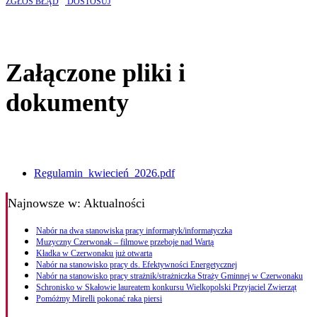
ZGŁOŚ BŁĄD
DOSTOSUJ
Załączone pliki i
dokumenty
Regulamin_kwiecień_2026.pdf
Najnowsze
w: Aktualności
Nabór na dwa stanowiska pracy informatyk/informatyczka
Muzyczny Czerwonak – filmowe przeboje nad Wartą
Kładka w Czerwonaku już otwarta
Nabór na stanowisko pracy ds. Efektywności Energetycznej
Nabór na stanowisko pracy strażnik/strażniczka Straży Gminnej w Czerwonaku
Schronisko w Skałowie laureatem konkursu Wielkopolski Przyjaciel Zwierząt
Pomóżmy Mirelli pokonać raka piersi