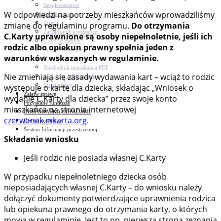
Bezpieczeństwo
W odpowiedzi na potrzeby mieszkańców wprowadziliśmy
Komunikacja
Parafie
zmianę do regulaminu programu.
Do otrzymania
Zarządzanie kryzysowe
C.Karty uprawnione są osoby niepełnoletnie, jeśli ich
C.ześć w gminie!
rodzic albo opiekun prawny spełnia jeden z
Budżet obywatelski
warunków wskazanych w regulaminie.
Nieodpłatna pomoc prawna
Niezbędnik mieszkańca PDF
Nie zmieniają się zasady wydawania kart – wciąż to rodzic
Aplikacja mMieszkaniec
Mapa gminy
występuje o kartę dla dziecka, składając „Wniosek o
Załatw sprawę
wydanie C.Karty dla dziecka” przez swoje konto
Pozyskane fundusze
mieszkańca na stronie internetowej
GOSPODARKA ODPADAMI
czerwonak.mkarta.org
.
Czyste powietrze
System Informacji przestrzennej
Składanie wniosku
Jeśli rodzic nie posiada własnej C.Karty
W przypadku niepełnoletniego dziecka osób
nieposiadających własnej C.Karty – do wniosku należy
dołączyć dokumenty potwierdzające uprawnienia rodzica
lub opiekuna prawnego do otrzymania karty, o których
mowa w regulaminie. Jest to np. pierwsza strona zeznania