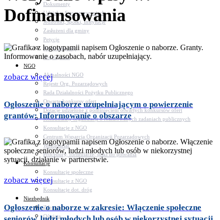
Dokumenty
Dofinansowania
Udział w Stowarzyszeniach
Jednostki, spółki, instytucje
Zasłużeni dla gminy
Petycje
Język migowy
Współpraca
NGO
Aktualności NGO
zobacz więcej
Rejestr Org. Pozarządowych
Rada Działalności Pożytku Publicznego
Otwarte konkursy ofert
Ogłoszenie o naborze uzupełniającym o powierzenie
Dotacje udzielone z pominięciem otwartych konkursów ofert
grantów: Informowanie o obszarze
Komunikaty organizacji o realizowanych zadaniach publicznych
Konsultacje z NGO
Centrum Wsparcia Organizacji Pozarządowych
Wolontariat
Procedury, formularze, pliki do pobrania
Konsultacje
Konsultacje społeczne
zobacz więcej
Konsultacje z NGO
Konsultacje dot. dróg
Niezbędnik
Ogłoszenie o naborze w zakresie: Włączenie społeczne
Zdrowie
Oświata
seniorów, ludzi młodych lub osób w niekorzystnej sytuacji