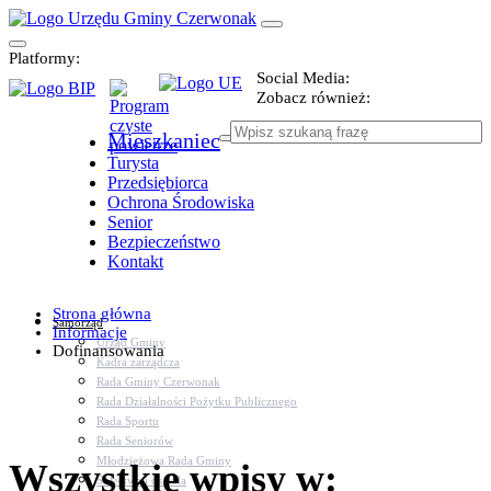
Platformy:
Social Media:
Zobacz również:
Mieszkaniec
Turysta
Przedsiębiorca
Ochrona Środowiska
Senior
Bezpieczeństwo
Kontakt
Strona główna
Samorząd
Informacje
Urząd Gminy
Dofinansowania
Kadra zarządcza
Rada Gminy Czerwonak
Rada Działalności Pożytku Publicznego
Rada Sportu
Rada Seniorów
Młodzieżowa Rada Gminy
Wszystkie wpisy w:
Sołectwa i osiedla