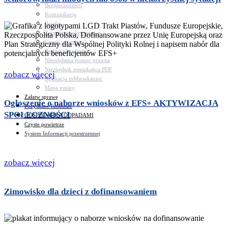
Bezpieczeństwo
Komunikacja
Parafie
Zarządzanie kryzysowe
C.ześć w gminie!
Budżet obywatelski
Nieodpłatna pomoc prawna
Niezbędnik mieszkańca PDF
zobacz więcej
Aplikacja mMieszkaniec
Mapa gminy
Załatw sprawę
Ogłoszenie o naborze wniosków z EFS+ AKTYWIZACJA
Pozyskane fundusze
SPOŁECZNOŚCI
GOSPODARKA ODPADAMI
Czyste powietrze
System Informacji przestrzennej
zobacz więcej
Zimowisko dla dzieci z dofinansowaniem