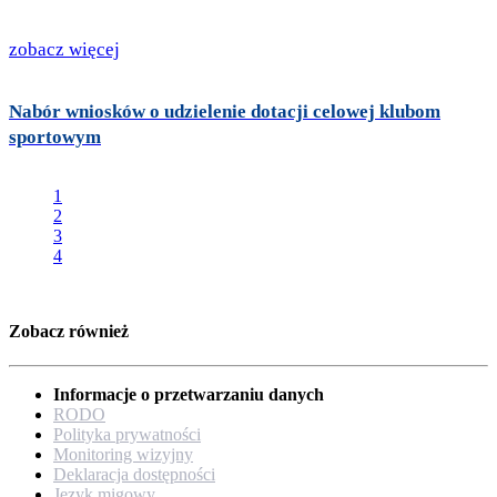
zobacz więcej
Nabór wniosków o udzielenie dotacji celowej klubom
sportowym
1
2
3
4
Zobacz również
Informacje o przetwarzaniu danych
RODO
Polityka prywatności
Monitoring wizyjny
Deklaracja dostępności
Język migowy