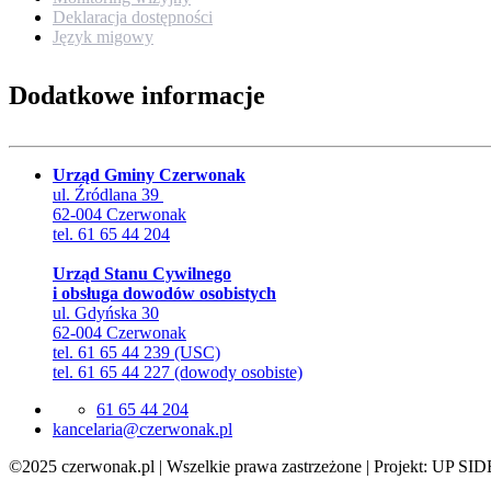
Deklaracja dostępności
Język migowy
Dodatkowe informacje
Urząd Gminy Czerwonak
ul. Źródlana 39
62-004 Czerwonak
tel. 61 65 44 204
Urząd Stanu Cywilnego
i obsługa dowodów osobistych
ul. Gdyńska 30
62-004 Czerwonak
tel. 61 65 44 239 (USC)
tel. 61 65 44 227 (dowody osobiste)
61 65 44 204
lp.kanowrezc@airalecnak
©2025 czerwonak.pl | Wszelkie prawa zastrzeżone | Projekt: UP SID