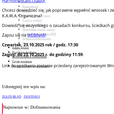
Harmonogram i nabór
Bezpieczeństwo
Komunikacja
Chcesz dowiedzieć się, jak poprawnie wypełnić wniosek i 
Parafie
K.A.W.A. Organiczna?
Zarządzanie kryzysowe
C.ześć w gminie!
Dowiedz się wszystkiego o zasadach konkursu, ścieżkach g
Budżet obywatelski
Nieodpłatna pomoc prawna
Niezbędnik mieszkańca PDF
Zapisz się na
WEBINAR
!
Aplikacja mMieszkaniec
Mapa gminy
Czwartek, 23.10.2025 rok / godz. 17:30
Załatw sprawę
Pozyskane fundusze
Zapisy: do 23.10.2025 r. do godziny 11:59
.
GOSPODARKA ODPADAMI
Czyste powietrze
Link do spotkania zostanie przesłany zarejestrowanym 
System Informacji przestrzennej
Udostępnij ten wpis na:
ZGŁOŚ BŁĄD
DOSTOSUJ
Najnowsze
w: Dofinansowania