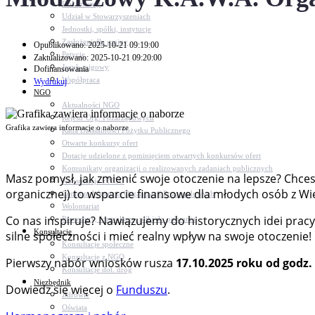
Dokumenty
Udział w Stowarzyszeniach
Jednostki, spółki, instytucje
Zasłużeni dla gminy
Opublikowano: 2025-10-21 09:19:00
Petycje
Zaktualizowano: 2025-10-21 09:20:00
Język migowy
Dofinansowania
Współpraca
Wydrukuj
NGO
Aktualności NGO
Rejestr Org. Pozarządowych
Grafika zawiera informacje o naborze
Rada Działalności Pożytku Publicznego
Otwarte konkursy ofert
Dotacje udzielone z pominięciem otwartych konkursów ofert
Komunikaty organizacji o realizowanych zadaniach publicznych
Masz pomysł, jak zmienić swoje otoczenie na lepsze? Chces
Konsultacje z NGO
organicznej) to wsparcie finansowe dla młodych osób z Wiel
Centrum Wsparcia Organizacji Pozarządowych
Wolontariat
Co nas inspiruje? Nawiązujemy do historycznych idei prac
Procedury, formularze, pliki do pobrania
Konsultacje
silne społeczności i mieć realny wpływ na swoje otoczenie!
Konsultacje społeczne
Konsultacje z NGO
Pierwszy nabór wniosków rusza
17.10.2025 roku od godz.
Konsultacje dot. dróg
Niezbędnik
Dowiedz się więcej o
Funduszu
.
Zdrowie
Oświata