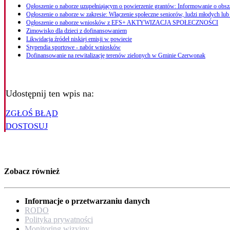
Ogłoszenie o naborze uzupełniającym o powierzenie grantów: Informowanie o obsz
Ogłoszenie o naborze w zakresie: Włączenie społeczne seniorów, ludzi młodych lub 
Ogłoszenie o naborze wniosków z EFS+ AKTYWIZACJA SPOŁECZNOŚCI
Zimowisko dla dzieci z dofinansowaniem
Likwidacja źródeł niskiej emisji w powiecie
Stypendia sportowe - nabór wniosków
Dofinansowanie na rewitalizację terenów zielonych w Gminie Czerwonak
Udostępnij ten wpis na:
ZGŁOŚ BŁĄD
DOSTOSUJ
Zobacz również
Informacje o przetwarzaniu danych
RODO
Polityka prywatności
Monitoring wizyjny