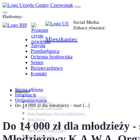
Platformy:
Social Media:
Zobacz również:
Mieszkaniec
Turysta
Przedsiębiorca
Ochrona Środowiska
Senior
Bezpieczeństwo
Kontakt
Strona główna
Samorząd
Informacje
Urząd Gminy
Dofinansowania
Kadra zarządcza
Do 14 000 zł dla młodzieży - start [...]
Rada Gminy Czerwonak
Rada Działalności Pożytku Publicznego
Rada Sportu
Do 14 000 zł dla młodzieży 
Rada Seniorów
Młodzieżowa Rada Gminy
Młodzieżowy K.A.W.A. Orga
Sołectwa i osiedla