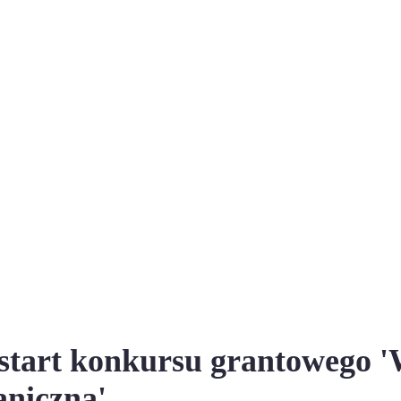
- start konkursu grantowego 
niczna'