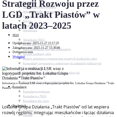
Strategii Rozwoju przez
Dokumenty
Udział w Stowarzyszeniach
LGD „Trakt Piastów” w
Jednostki, spółki, instytucje
Zasłużeni dla gminy
Petycje
latach 2023–2025
Język migowy
Współpraca
NGO
Aktualności NGO
Opublikowano: 2025-11-27 15:17:35
Rejestr Org. Pozarządowych
Zaktualizowano: 2025-11-27 15:30:00
Rada Działalności Pożytku Publicznego
Dofinansowania
Otwarte konkursy ofert
Wydrukuj
Dotacje udzielone z pominięciem otwartych konkursów ofert
Komunikaty organizacji o realizowanych zadaniach publicznych
Konsultacje z NGO
Centrum Wsparcia Organizacji Pozarządowych
Wolontariat
Procedury, formularze, pliki do pobrania
Informacja o realizacji LSR wraz z logotypami projektu fot. Lokalna Grupa Działania “Trakt
Konsultacje
Piastów”
Konsultacje społeczne
Konsultacje z NGO
Konsultacje dot. dróg
Niezbędnik
Lokalna Grupa Działania „Trakt Piastów” od lat wspiera
Zdrowie
rozwój regionu, integrując mieszkańców i łącząc działania
Oświata