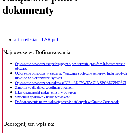
dokumenty
art. o efektach LSR.pdf
Najnowsze
w: Dofinansowania
Ogłoszenie o naborze uzupełniającym o powierzenie grantów: Informowanie o
obszarze
Ogłoszenie o naborze w zakresie: Włączenie społeczne seniorów, ludzi młodych
lub osób w niekorzystnej sytuacji
Ogłoszenie o naborze wniosków z EFS+ AKTYWIZACJA SPOŁECZNOŚCI
Zimowisko dla dzieci z dofinansowaniem
Likwidacja źródeł niskiej emisji w powiecie
Stypendia sportowe - nabór wniosków
Dofinansowanie na rewitalizację terenów zielonych w Gminie Czerwonak
Udostępnij ten wpis na: