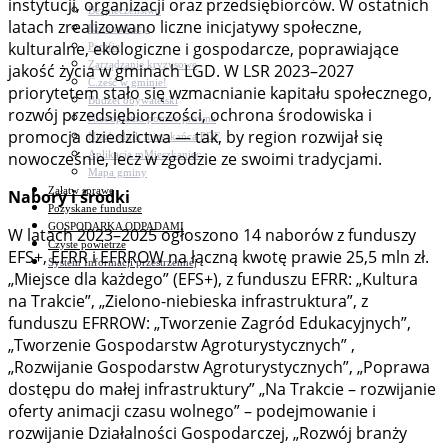
instytucji, organizacji oraz przedsiębiorców. W ostatnich
Bezpieczeństwo
latach zrealizowano liczne inicjatywy społeczne,
Komunikacja
kulturalne, ekologiczne i gospodarcze, poprawiające
Parafie
Zarządzanie kryzysowe
jakość życia w gminach LGD. W LSR 2023–2027
C.ześć w gminie!
priorytetem stało się wzmacnianie kapitału społecznego,
Budżet obywatelski
rozwój przedsiębiorczości, ochrona środowiska i
Nieodpłatna pomoc prawna
promocja dziedzictwa — tak, by region rozwijał się
Niezbędnik mieszkańca PDF
Aplikacja mMieszkaniec
nowocześnie, lecz w zgodzie ze swoimi tradycjami.
Mapa gminy
Załatw sprawę
Nabory i środki
Pozyskane fundusze
GOSPODARKA ODPADAMI
W latach 2023–2025 ogłoszono 14 naborów z funduszy
Czyste powietrze
EFS+, EFRR i EFRROW na łączną kwotę prawie 25,5 mln zł.
System Informacji przestrzennej
„Miejsce dla każdego” (EFS+), z funduszu EFRR: „Kultura
na Trakcie”, „Zielono-niebieska infrastruktura”, z
funduszu EFRROW: „Tworzenie Zagród Edukacyjnych”,
„Tworzenie Gospodarstw Agroturystycznych” ,
„Rozwijanie Gospodarstw Agroturystycznych”, „Poprawa
dostępu do małej infrastruktury” „Na Trakcie – rozwijanie
oferty animacji czasu wolnego” – podejmowanie i
rozwijanie Działalności Gospodarczej, „Rozwój branży