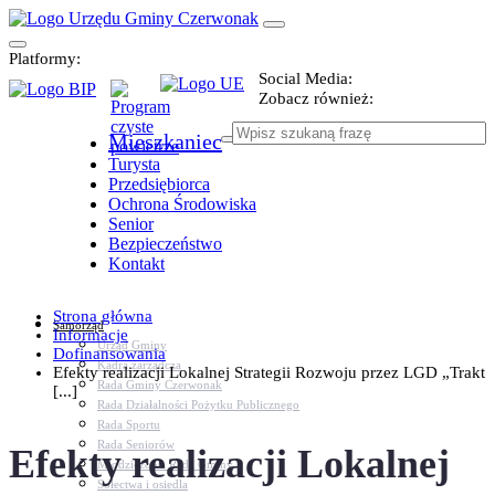
Platformy:
Social Media:
Zobacz również:
Mieszkaniec
Turysta
Przedsiębiorca
Ochrona Środowiska
Senior
Bezpieczeństwo
Kontakt
Strona główna
Samorząd
Informacje
Urząd Gminy
Dofinansowania
Kadra zarządcza
Efekty realizacji Lokalnej Strategii Rozwoju przez LGD „Trakt
Rada Gminy Czerwonak
[...]
Rada Działalności Pożytku Publicznego
Rada Sportu
Rada Seniorów
Efekty realizacji Lokalnej
Młodzieżowa Rada Gminy
Sołectwa i osiedla