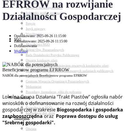
EFRROW na rozwijanie
Dokumenty
Udział w Stowarzyszeniach
Działalności Gospodarczej
Jednostki, spółki, instytucje
Zasłużeni dla gminy
Petycje
Język migowy
Współpraca
Opublikowano: 2025-09-26 11:15:00
NGO
Zaktualizowano: 2025-09-26 11:15:00
Aktualności NGO
Dofinansowania
Rejestr Org. Pozarządowych
Wydrukuj
Rada Działalności Pożytku Publicznego
Otwarte konkursy ofert
Dotacje udzielone z pominięciem otwartych konkursów ofert
Komunikaty organizacji o realizowanych zadaniach publicznych
NABÓR dla potencjalnych Beneficjentow programu EFRROW
Konsultacje z NGO
Centrum Wsparcia Organizacji Pozarządowych
Wolontariat
Procedury, formularze, pliki do pobrania
Lokalna Grupa Działania "Trakt Piastów" ogłosiła nabór
Konsultacje
wniosków o dofinansowanie na rozwój działalności
Konsultacje społeczne
Konsultacje z NGO
gospodarczej w zakresie
Biogospodarka i gospodarka
Konsultacje dot. dróg
zasobooszczędna
oraz
Poprawa dostępu do usług
Niezbędnik
"Srebrnej gospodarki".
Zdrowie
Oświata