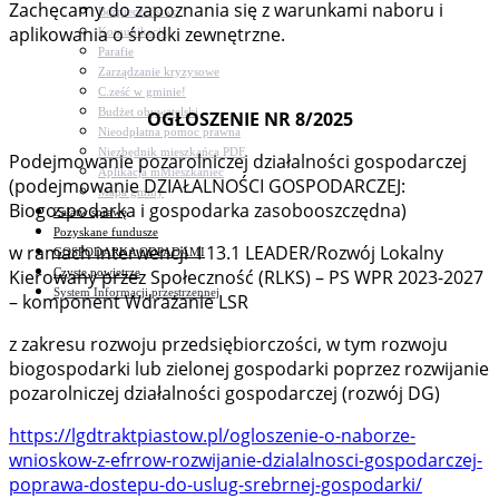
Zachęcamy do zapoznania się z warunkami naboru i
Bezpieczeństwo
aplikowania o środki zewnętrzne.
Komunikacja
Parafie
Zarządzanie kryzysowe
C.ześć w gminie!
Budżet obywatelski
OGŁOSZENIE NR 8/2025
Nieodpłatna pomoc prawna
Niezbędnik mieszkańca PDF
Podejmowanie pozarolniczej działalności gospodarczej
Aplikacja mMieszkaniec
(podejmowanie DZIAŁALNOŚCI GOSPODARCZEJ:
Mapa gminy
Biogospodarka i gospodarka zasobooszczędna)
Załatw sprawę
Pozyskane fundusze
w ramach interwencji I 13.1 LEADER/Rozwój Lokalny
GOSPODARKA ODPADAMI
Czyste powietrze
Kierowany przez Społeczność (RLKS) – PS WPR 2023-2027
System Informacji przestrzennej
– komponent Wdrażanie LSR
z zakresu rozwoju przedsiębiorczości, w tym rozwoju
biogospodarki lub zielonej gospodarki poprzez rozwijanie
pozarolniczej działalności gospodarczej (rozwój DG)
https://lgdtraktpiastow.pl/ogloszenie-o-naborze-
wnioskow-z-efrrow-rozwijanie-dzialalnosci-gospodarczej-
poprawa-dostepu-do-uslug-srebrnej-gospodarki/