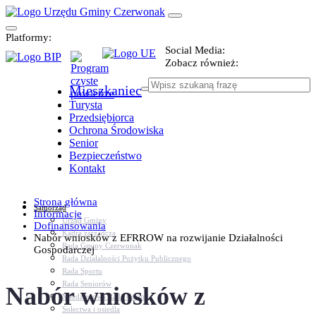
Platformy:
Social Media:
Zobacz również:
Mieszkaniec
Turysta
Przedsiębiorca
Ochrona Środowiska
Senior
Bezpieczeństwo
Kontakt
Strona główna
Samorząd
Informacje
Urząd Gminy
Dofinansowania
Kadra zarządcza
Nabór wniosków z EFRROW na rozwijanie Działalności
Rada Gminy Czerwonak
Gospodarczej
Rada Działalności Pożytku Publicznego
Rada Sportu
Rada Seniorów
Nabór wniosków z
Młodzieżowa Rada Gminy
Sołectwa i osiedla