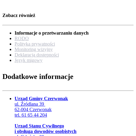
Zobacz również
Informacje o przetwarzaniu danych
RODO
Polityka prywatności
Monitoring wizyjny
Deklaracja dostępności
Język migowy
Dodatkowe informacje
Urząd Gminy Czerwonak
ul. Źródlana 39
62-004 Czerwonak
tel. 61 65 44 204
Urząd Stanu Cywilnego
i obsługa dowodów osobistych