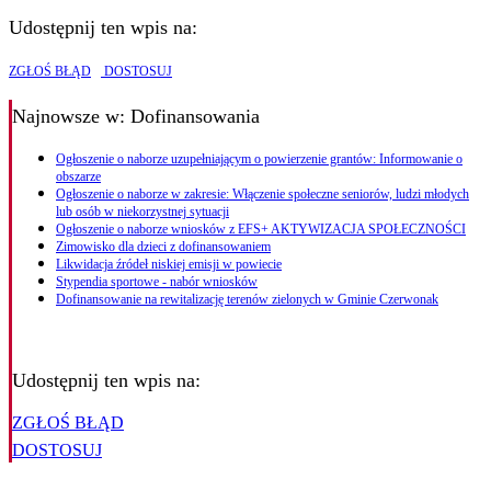
Udostępnij ten wpis na:
ZGŁOŚ BŁĄD
DOSTOSUJ
Najnowsze
w: Dofinansowania
Ogłoszenie o naborze uzupełniającym o powierzenie grantów: Informowanie o
obszarze
Ogłoszenie o naborze w zakresie: Włączenie społeczne seniorów, ludzi młodych
lub osób w niekorzystnej sytuacji
Ogłoszenie o naborze wniosków z EFS+ AKTYWIZACJA SPOŁECZNOŚCI
Zimowisko dla dzieci z dofinansowaniem
Likwidacja źródeł niskiej emisji w powiecie
Stypendia sportowe - nabór wniosków
Dofinansowanie na rewitalizację terenów zielonych w Gminie Czerwonak
Udostępnij ten wpis na:
ZGŁOŚ BŁĄD
DOSTOSUJ