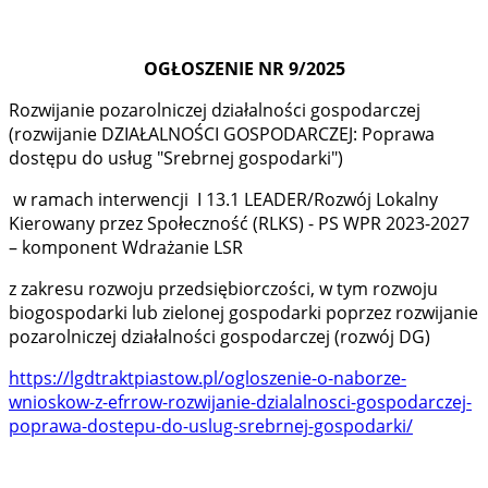
OGŁOSZENIE NR 9/2025
Rozwijanie pozarolniczej działalności gospodarczej
(rozwijanie DZIAŁALNOŚCI GOSPODARCZEJ: Poprawa
dostępu do usług "Srebrnej gospodarki")
w ramach interwencji I 13.1 LEADER/Rozwój Lokalny
Kierowany przez Społeczność (RLKS) - PS WPR 2023-2027
– komponent Wdrażanie LSR
z zakresu rozwoju przedsiębiorczości, w tym rozwoju
biogospodarki lub zielonej gospodarki poprzez rozwijanie
pozarolniczej działalności gospodarczej (rozwój DG)
https://lgdtraktpiastow.pl/ogloszenie-o-naborze-
wnioskow-z-efrrow-rozwijanie-dzialalnosci-gospodarczej-
poprawa-dostepu-do-uslug-srebrnej-gospodarki/