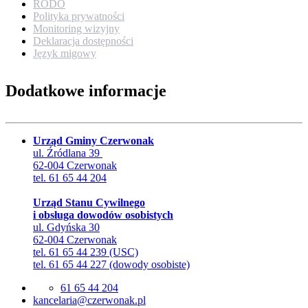
RODO
Polityka prywatności
Monitoring wizyjny
Deklaracja dostępności
Język migowy
Dodatkowe informacje
Urząd Gminy Czerwonak
ul. Źródlana 39
62-004 Czerwonak
tel. 61 65 44 204
Urząd Stanu Cywilnego
i obsługa dowodów osobistych
ul. Gdyńska 30
62-004 Czerwonak
tel. 61 65 44 239 (USC)
tel. 61 65 44 227 (dowody osobiste)
61 65 44 204
lp.kanowrezc@airalecnak