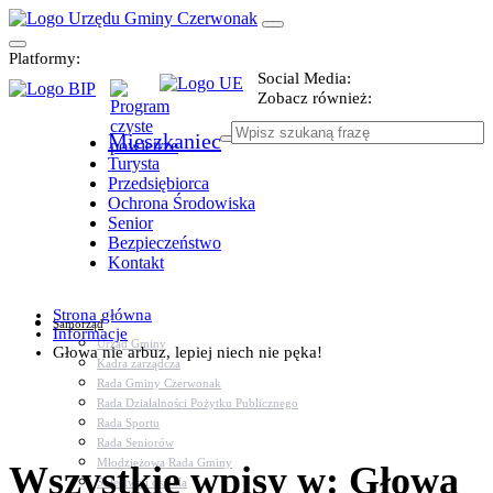
Platformy:
Social Media:
Zobacz również:
Mieszkaniec
Turysta
Przedsiębiorca
Ochrona Środowiska
Senior
Bezpieczeństwo
Kontakt
Strona główna
Samorząd
Informacje
Urząd Gminy
Głowa nie arbuz, lepiej niech nie pęka!
Kadra zarządcza
Rada Gminy Czerwonak
Rada Działalności Pożytku Publicznego
Rada Sportu
Rada Seniorów
Młodzieżowa Rada Gminy
Wszystkie wpisy w: Głowa
Sołectwa i osiedla