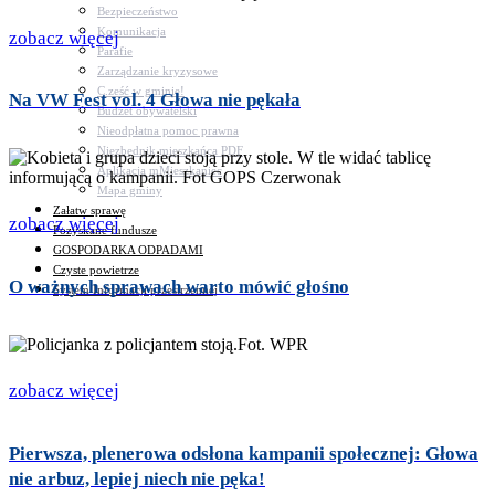
Bezpieczeństwo
Komunikacja
zobacz więcej
Parafie
Zarządzanie kryzysowe
C.ześć w gminie!
Na VW Fest vol. 4 Głowa nie pękała
Budżet obywatelski
Nieodpłatna pomoc prawna
Niezbędnik mieszkańca PDF
Aplikacja mMieszkaniec
Mapa gminy
Załatw sprawę
zobacz więcej
Pozyskane fundusze
GOSPODARKA ODPADAMI
Czyste powietrze
O ważnych sprawach warto mówić głośno
System Informacji przestrzennej
zobacz więcej
Pierwsza, plenerowa odsłona kampanii społecznej: Głowa
nie arbuz, lepiej niech nie pęka!