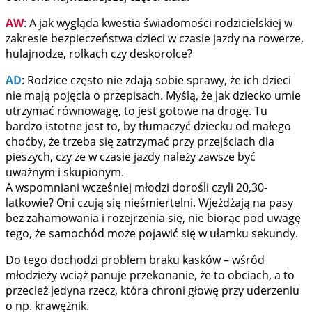
AW
: A jak wygląda kwestia świadomości rodzicielskiej w
zakresie bezpieczeństwa dzieci w czasie jazdy na rowerze,
hulajnodze, rolkach czy deskorolce?
AD
: Rodzice często nie zdają sobie sprawy, że ich dzieci
nie mają pojęcia o przepisach. Myślą, że jak dziecko umie
utrzymać równowagę, to jest gotowe na drogę. Tu
bardzo istotne jest to, by tłumaczyć dziecku od małego
choćby, że trzeba się zatrzymać przy przejściach dla
pieszych, czy że w czasie jazdy należy zawsze być
uważnym i skupionym.
A wspomniani wcześniej młodzi dorośli czyli 20,30-
latkowie? Oni czują się nieśmiertelni. Wjeżdżają na pasy
bez zahamowania i rozejrzenia się, nie biorąc pod uwagę
tego, że samochód może pojawić się w ułamku sekundy.
Do tego dochodzi problem braku kasków – wśród
młodzieży wciąż panuje przekonanie, że to obciach, a to
przecież jedyna rzecz, która chroni głowę przy uderzeniu
o np. krawężnik.