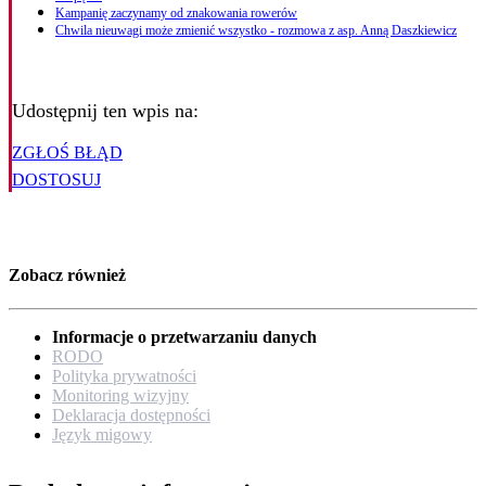
Kampanię zaczynamy od znakowania rowerów
Chwila nieuwagi może zmienić wszystko - rozmowa z asp. Anną Daszkiewicz
Udostępnij ten wpis na:
ZGŁOŚ BŁĄD
DOSTOSUJ
Zobacz również
Informacje o przetwarzaniu danych
RODO
Polityka prywatności
Monitoring wizyjny
Deklaracja dostępności
Język migowy