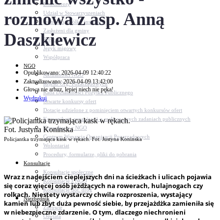
Dokumenty
rozmowa z asp. Anną
Udział w Stowarzyszeniach
Jednostki, spółki, instytucje
Zasłużeni dla gminy
Daszkiewicz
Petycje
Język migowy
Współpraca
NGO
Opublikowano: 2026-04-09 12:40:22
Aktualności NGO
Zaktualizowano: 2026-04-09 13:42:00
Rejestr Org. Pozarządowych
Głowa nie arbuz, lepiej niech nie pęka!
Rada Działalności Pożytku Publicznego
Wydrukuj
Otwarte konkursy ofert
Dotacje udzielone z pominięciem otwartych konkursów ofert
Komunikaty organizacji o realizowanych zadaniach publicznych
Konsultacje z NGO
Centrum Wsparcia Organizacji Pozarządowych
Policjantka trzymająca kask w rękach. Fot. Justyna Koninska
Wolontariat
Procedury, formularze, pliki do pobrania
Konsultacje
Konsultacje społeczne
Wraz z nadejściem cieplejszych dni na ścieżkach i ulicach pojawia
Konsultacje z NGO
się coraz więcej osób jeżdżących na rowerach, hulajnogach czy
Konsultacje dot. dróg
rolkach. Niestety wystarczy chwila rozproszenia, wystający
Niezbędnik
kamień lub zbyt duża pewność siebie, by przejażdżka zamieniła się
Zdrowie
w niebezpieczne zdarzenie. O tym, dlaczego niechronieni
Oświata