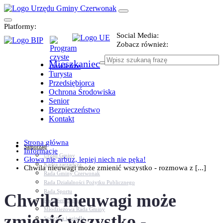
Platformy:
Social Media:
Zobacz również:
Mieszkaniec
Turysta
Przedsiębiorca
Ochrona Środowiska
Senior
Bezpieczeństwo
Kontakt
Strona główna
Samorząd
Informacje
Urząd Gminy
Głowa nie arbuz, lepiej niech nie pęka!
Kadra zarządcza
Chwila nieuwagi może zmienić wszystko - rozmowa z [...]
Rada Gminy Czerwonak
Rada Działalności Pożytku Publicznego
Rada Sportu
Chwila nieuwagi może
Rada Seniorów
Młodzieżowa Rada Gminy
zmienić wszystko -
Sołectwa i osiedla