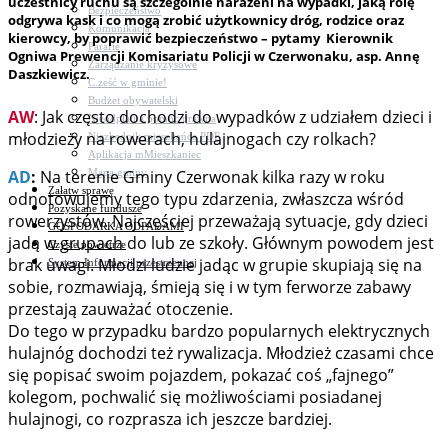
uczestnicy ruchu są szczególnie narażeni na wypadki, jaką rolę
Bezpieczeństwo
odgrywa kask i co mogą zrobić użytkownicy dróg, rodzice oraz
Komunikacja
kierowcy, by poprawić bezpieczeństwo – pytamy Kierownik
Parafie
Ogniwa Prewencji Komisariatu Policji w Czerwonaku, asp. Annę
Zarządzanie kryzysowe
Daszkiewicz.
C.ześć w gminie!
Budżet obywatelski
AW
: Jak często dochodzi do wypadków z udziałem dzieci i
Nieodpłatna pomoc prawna
młodzieży na rowerach, hulajnogach czy rolkach?
Niezbędnik mieszkańca PDF
Aplikacja mMieszkaniec
AD
:
Na terenie Gminy Czerwonak kilka razy w roku
Mapa gminy
Załatw sprawę
odnotowujemy tego typu zdarzenia, zwłaszcza wśród
Pozyskane fundusze
rowerzystów. Najczęściej przeważają sytuacje, gdy dzieci
GOSPODARKA ODPADAMI
jadą w grupach do lub ze szkoły. Głównym powodem jest
Czyste powietrze
brak uwagi. Młodzi ludzie jadąc w grupie skupiają się na
System Informacji przestrzennej
sobie, rozmawiają, śmieją się i w tym ferworze zabawy
przestają zauważać otoczenie.
Do tego w przypadku bardzo popularnych elektrycznych
hulajnóg dochodzi też rywalizacja. Młodzież czasami chce
się popisać swoim pojazdem, pokazać coś „fajnego”
kolegom, pochwalić się możliwościami posiadanej
hulajnogi, co rozprasza ich jeszcze bardziej.