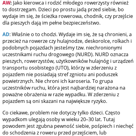
AW
:
Jako kierowca i rodzić młodego rowerzysty również
to dostrzegam. Dzieci po prostu jadą przed siebie, bo
wydaje im się, że ścieżka rowerowa, chodnik, czy przejście
dla pieszych dają im pełne bezpieczeństwo.
AD
: Właśnie o to chodzi. Wydaje im się, że są chronieni, a
przecież na rowerze czy hulajnodze, deskorolce, rolkach i
podobnych pojazdach jesteśmy tzw. niechronionymi
uczestnikami ruchu drogowego (NURD). NURD oznacza
pieszych, rowerzystów, użytkowników hulajnóg i urządzeń
transportu osobistego (UTO), którzy w zderzeniu z
pojazdem nie posiadają stref zgniotu ani poduszek
powietrznych. Nie chroni ich karoseria. To grupa
uczestników ruchu, która jest najbardziej narażona na
poważne obrażenia w razie wypadku. W zderzeniu z
pojazdem są oni skazani na największe ryzyko.
Co ciekawe, problem nie dotyczy tylko dzieci. Często
wypadkom ulegają osoby w wieku 20–30 lat. Tutaj
powodem jest zgubna pewność siebie, pośpiech i niechęć
do schodzenia z roweru przed przejściem, lub