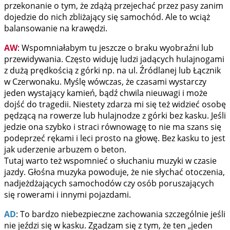
przekonanie o tym, że zdążą przejechać przez pasy zanim
dojedzie do nich zbliżający się samochód. Ale to wciąż
balansowanie na krawędzi.
AW
: Wspomniałabym tu jeszcze o braku wyobraźni lub
przewidywania. Często widuję ludzi jadących hulajnogami
z dużą prędkością z górki np. na ul. Źródlanej lub Łącznik
w Czerwonaku. Myślę wówczas, że czasami wystarczy
jeden wystający kamień, bądź chwila nieuwagi i może
dojść do tragedii. Niestety zdarza mi się też widzieć osobę
pędzącą na rowerze lub hulajnodze z górki bez kasku. Jeśli
jedzie ona szybko i straci równowagę to nie ma szans się
podeprzeć rękami i leci prosto na głowę. Bez kasku to jest
jak uderzenie arbuzem o beton.
Tutaj warto też wspomnieć o słuchaniu muzyki w czasie
jazdy. Głośna muzyka powoduje, że nie słychać otoczenia,
nadjeżdżających samochodów czy osób poruszających
się rowerami i innymi pojazdami.
AD
: To bardzo niebezpieczne zachowania szczególnie jeśli
nie jeździ się w kasku. Zgadzam się z tym, że ten „jeden