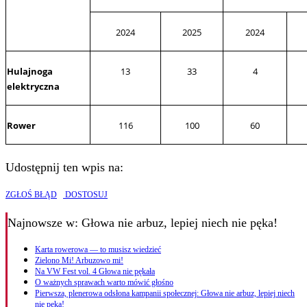
2024
2025
2024
Hulajnoga
13
33
4
elektryczna
Rower
116
100
60
Udostępnij ten wpis na:
ZGŁOŚ BŁĄD
DOSTOSUJ
Najnowsze
w: Głowa nie arbuz, lepiej niech nie pęka!
Karta rowerowa — to musisz wiedzieć
Zielono Mi! Arbuzowo mi!
Na VW Fest vol. 4 Głowa nie pękała
O ważnych sprawach warto mówić głośno
Pierwsza, plenerowa odsłona kampanii społecznej: Głowa nie arbuz, lepiej niech
nie pęka!