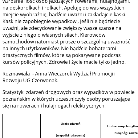
wzrośnie ilość osób jeżdżących rowerami, hulajnogami,
na deskorolkach i rolkach. Apeluję do was wszystkich
miejcie wyobraźnię, bądźcie uważni i zakładajcie kaski.
Kask nie zapobiegnie wypadkowi, jeśli nie będziecie
uważni, ale zdecydowanie zwiększy wasze szanse na
wyjście z niego o własnych siłach. Kierowców
samochodów natomiast proszę o szczególną uważność
na innych użytkowników. Nie bądźcie bohaterami
drastycznych filmów, które są pokazywane podczas
kursów policyjnych. Zdrowie i życie macie tylko jedno.
Rozmawiała - Anna Wieczorek Wydział Promocji i
Rozwoju UG Czerwonak.
Statystyki zdarzeń drogowych oraz wypadków w powiecie
poznańskim w których uczestniczyły osoby poruszające
się na rowerach i hulajnogach elektrycznych.
Liczba zdarzeń
Liczba rannych użyt
hulajnóg i rowe
(wypadki i zdarzenia)