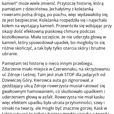
kamień” może wiele zmienić. Przytoczę historię, którą
pamiętam z dzieciństwa. Jechałyśmy z koleżanką
rowerami polną drogą, po piachu, więc wydawałoby się,
że jest bezpiecznie. Koleżanka rozpędziła się i najechała
kołem na wystający kamień. Przewróciła się wzbijając przy
okazji dość efektowną piaskową chmurę podczas
koziołkowania. Miała szczęście, że nie uderzyła głową w
kamień, który spowodował upadek, bo mogłoby to się
różnie skończyć, a tak były tylko otarcia skóry i brudne
ubranie.
Pamiętam też historię o nieco innym przebiegu.
Zdarzenie miało miejsce w Czerwonaku, na skrzyżowaniu
ul. Zdroje i Leśnej. Tam jest znak STOP dla jadących od
Dziewiczej Góry. Kierowca auta go zignorował, a
zjeżdżający ulicą Zdroje rowerzysta musiał ratować się
gwałtownym hamowaniem, co skutkowało upadkiem i
uderzeniem głową w asfalt. Rowerzysta nie miał kasku
więc efektem upadku była utrata przytomności, szwy i
siniaki na twarzy, ale mogło być znacznie gorzej. Kask w
takiej sytuacji to jedyna bariera między czaszką a twardą