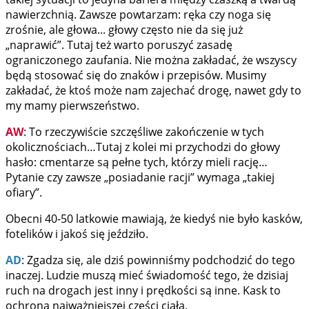
nawierzchnią. Zawsze powtarzam: ręka czy noga się
zrośnie, ale głowa... głowy często nie da się już
„naprawić”. Tutaj też warto poruszyć zasadę
ograniczonego zaufania. Nie można zakładać, że wszyscy
będą stosować się do znaków i przepisów. Musimy
zakładać, że ktoś może nam zajechać drogę, nawet gdy to
my mamy pierwszeństwo.
AW
: To rzeczywiście szczęśliwe zakończenie w tych
okolicznościach…Tutaj z kolei mi przychodzi do głowy
hasło: cmentarze są pełne tych, którzy mieli rację…
Pytanie czy zawsze „posiadanie racji” wymaga „takiej
ofiary”.
Obecni 40-50 latkowie mawiają, że kiedyś nie było kasków,
fotelików i jakoś się jeździło.
AD
: Zgadza się, ale dziś powinniśmy podchodzić do tego
inaczej. Ludzie muszą mieć świadomość tego, że dzisiaj
ruch na drogach jest inny i prędkości są inne. Kask to
ochrona najważniejszej części ciała.