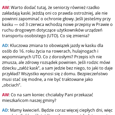
AW
: Warto dodać tutaj, że seniorzy również rzadko
zakładają kaski. Jeżdżą oni co prawda ostrożniej, ale nie
powinni zapominać o ochronie głowy. Jeśli jesteśmy przy
kasku — od 3 czerwca wchodzą nowe przepisy w Prawie o
ruchu drogowym dotyczące użytkowników urządzeń
transportu osobistego (UTO). Co się zmienia?
AD
: Kluczowa zmiana to obowiązek jazdy w kasku dla
osób do 16. roku życia na rowerach, hulajnogach i
wspomnianych UTO. Co z dorosłymi? Przepis ich nie
zmusza, ale zdrowy rozsądek powinien. Jeśli rodzic mówi
dziecku „załóż kask”, a sam jedzie bez niego, to jaki to daje
przykład? Wszystko wynosi się z domu. Bezpieczeństwo
musi stać się modne, a nie być traktowane jako
„obciach”.
AW
: Co na sam koniec chciałaby Pani przekazać
mieszkańcom naszej gminy?
AD
: Mamy kwiecień. Będzie coraz więcej ciepłych dni, więc