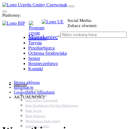
Platformy:
Social Media:
Zobacz również:
Mieszkaniec
Turysta
Przedsiębiorca
Ochrona Środowiska
Senior
Bezpieczeństwo
Kontakt
Strona główna
Samorząd
Informacje
Urząd Gminy
Gospodarka odpadami
Kadra zarządcza
AKTUALNOŚCI
Rada Gminy Czerwonak
Rada Działalności Pożytku Publicznego
Rada Sportu
Rada Seniorów
Młodzieżowa Rada Gminy
Sołectwa i osiedla