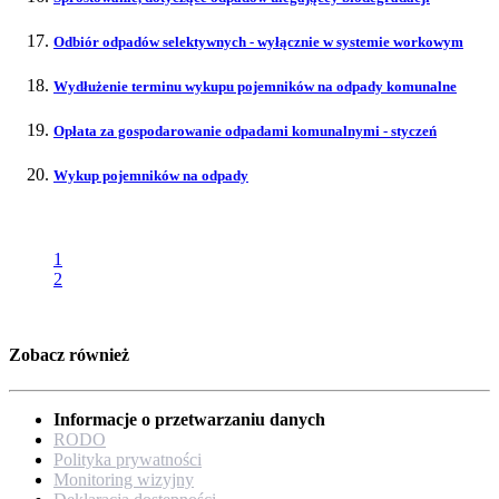
Odbiór odpadów selektywnych - wyłącznie w systemie workowym
Wydłużenie terminu wykupu pojemników na odpady komunalne
Opłata za gospodarowanie odpadami komunalnymi - styczeń
Wykup pojemników na odpady
1
2
Zobacz również
Informacje o przetwarzaniu danych
RODO
Polityka prywatności
Monitoring wizyjny