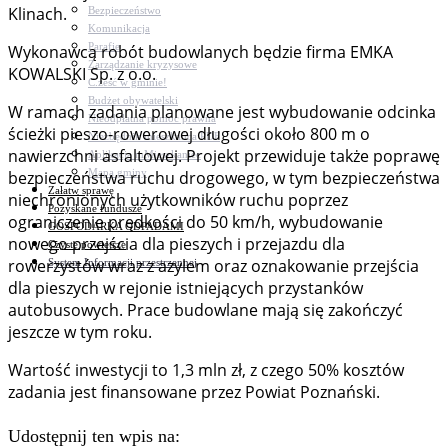
Klinach.
Bezpieczeństwo
Komunikacja
Parafie
Wykonawcą robót budowlanych będzie firma EMKA
Zarządzanie kryzysowe
KOWALSKI Sp. z o.o.
C.ześć w gminie!
Budżet obywatelski
W ramach zadania planowane jest wybudowanie odcinka
Nieodpłatna pomoc prawna
ścieżki pieszo-rowerowej długości około 800 m o
Niezbędnik mieszkańca PDF
nawierzchni asfaltowej. Projekt przewiduje także poprawę
Aplikacja mMieszkaniec
Mapa gminy
bezpieczeństwa ruchu drogowego, w tym bezpieczeństwa
Załatw sprawę
niechronionych użytkowników ruchu poprzez
Pozyskane fundusze
ograniczenie prędkości do 50 km/h, wybudowanie
GOSPODARKA ODPADAMI
nowego przejścia dla pieszych i przejazdu dla
Czyste powietrze
rowerzystów wraz z azylem oraz oznakowanie przejścia
System Informacji przestrzennej
dla pieszych w rejonie istniejących przystanków
autobusowych. Prace budowlane mają się zakończyć
jeszcze w tym roku.
Wartość inwestycji to 1,3 mln zł, z czego 50% kosztów
zadania jest finansowane przez Powiat Poznański.
Udostępnij ten wpis na: