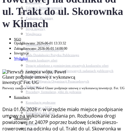
Dokumenty
ul. Trakt do ul. Skorownka
Udział w Stowarzyszeniach
Jednostki, spółki, instytucje
Zasłużeni dla gminy
w Klinach
Petycje
Język migowy
Współpraca
NGO
Opublikowano: 2026-06-01 13:33:32
Aktualności NGO
Zaktualizowano: 2026-06-01 14:00:00
Rejestr Org. Pozarządowych
Inwestycje
Rada Działalności Pożytku Publicznego
Wydrukuj
Otwarte konkursy ofert
Dotacje udzielone z pominięciem otwartych konkursów ofert
Komunikaty organizacji o realizowanych zadaniach publicznych
Konsultacje z NGO
Centrum Wsparcia Organizacji Pozarządowych
Wolontariat
Pierwszy zastępca wójta, Paweł Glaser podpisuje umowę z wykonawcą inwestycji. Fot. UG
Procedury, formularze, pliki do pobrania
Konsultacje
Konsultacje społeczne
Konsultacje z NGO
Dnia 01.06.2026 r. w urzędzie miało miejsce podpisanie
Konsultacje dot. dróg
umowy na wykonanie zadania pn. Rozbudowa drogi
Niezbędnik
powiatowej nr 2407P poprzez budowę ścieżki pieszo-
Zdrowie
rowerowej na odcinku od ul. Trakt do ul. Skowronka w
Oświata