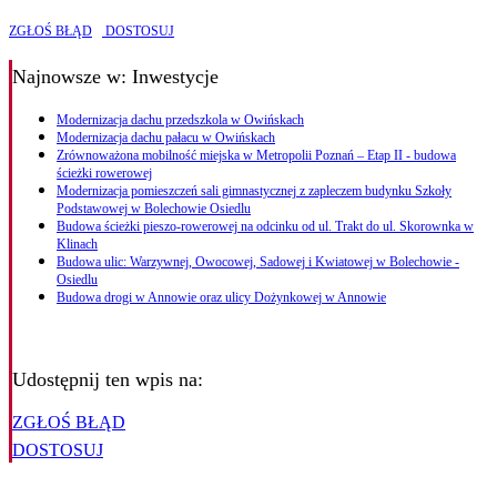
ZGŁOŚ BŁĄD
DOSTOSUJ
Najnowsze
w: Inwestycje
Modernizacja dachu przedszkola w Owińskach
Modernizacja dachu pałacu w Owińskach
Zrównoważona mobilność miejska w Metropolii Poznań – Etap II - budowa
ścieżki rowerowej
Modernizacja pomieszczeń sali gimnastycznej z zapleczem budynku Szkoły
Podstawowej w Bolechowie Osiedlu
Budowa ścieżki pieszo-rowerowej na odcinku od ul. Trakt do ul. Skorownka w
Klinach
Budowa ulic: Warzywnej, Owocowej, Sadowej i Kwiatowej w Bolechowie -
Osiedlu
Budowa drogi w Annowie oraz ulicy Dożynkowej w Annowie
Udostępnij ten wpis na:
ZGŁOŚ BŁĄD
DOSTOSUJ