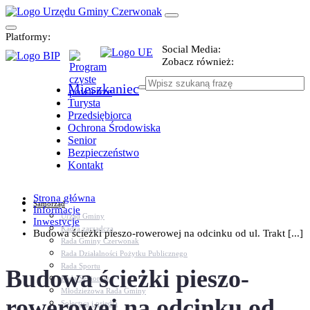
Platformy:
Social Media:
Zobacz również:
Mieszkaniec
Turysta
Przedsiębiorca
Ochrona Środowiska
Senior
Bezpieczeństwo
Kontakt
Strona główna
Samorząd
Informacje
Urząd Gminy
Inwestycje
Kadra zarządcza
Budowa ścieżki pieszo-rowerowej na odcinku od ul. Trakt [...]
Rada Gminy Czerwonak
Rada Działalności Pożytku Publicznego
Rada Sportu
Budowa ścieżki pieszo-
Rada Seniorów
Młodzieżowa Rada Gminy
rowerowej na odcinku od
Sołectwa i osiedla