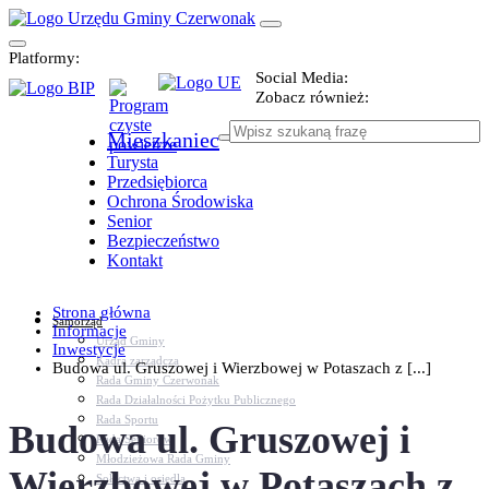
Platformy:
Social Media:
Zobacz również:
Mieszkaniec
Turysta
Przedsiębiorca
Ochrona Środowiska
Senior
Bezpieczeństwo
Kontakt
Strona główna
Samorząd
Informacje
Urząd Gminy
Inwestycje
Kadra zarządcza
Budowa ul. Gruszowej i Wierzbowej w Potaszach z [...]
Rada Gminy Czerwonak
Rada Działalności Pożytku Publicznego
Rada Sportu
Budowa ul. Gruszowej i
Rada Seniorów
Młodzieżowa Rada Gminy
Wierzbowej w Potaszach z
Sołectwa i osiedla