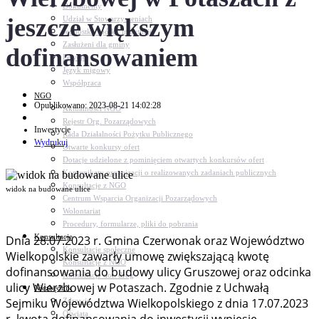
Dokumenty
jeszcze większym
Udział w Stowarzyszeniach
Jednostki, spółki, instytucje
Zasłużeni dla gminy
dofinansowaniem
Petycje
Język migowy
Współpraca
NGO
Opublikowano: 2023-08-21 14:02:28
Aktualności NGO
Rejestr Org. Pozarządowych
Inwestycje
Rada Działalności Pożytku Publicznego
Wydrukuj
Otwarte konkursy ofert
Dotacje udzielone z pominięciem otwartych konkursów ofert
Komunikaty organizacji o realizowanych zadaniach publicznych
Konsultacje z NGO
widok na budowane ulice
Centrum Wsparcia Organizacji Pozarządowych
Wolontariat
Procedury, formularze, pliki do pobrania
Konsultacje
Dnia 28.07.2023 r. Gmina Czerwonak oraz Województwo
Konsultacje społeczne
Wielkopolskie zawarły umowę zwiększającą kwotę
Konsultacje z NGO
dofinansowania do budowy ulicy Gruszowej oraz odcinka
Konsultacje dot. dróg
ulicy Wierzbowej w Potaszach. Zgodnie z Uchwałą
Niezbędnik
Sejmiku Województwa Wielkopolskiego z dnia 17.07.2023
Zdrowie
Oświata