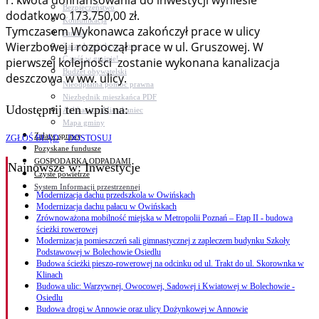
r. kwota dofinansowania do inwestycji wyniesie
Bezpieczeństwo
dodatkowo 173.750,00 zł.
Komunikacja
Tymczasem Wykonawca zakończył prace w ulicy
Parafie
Wierzbowej i rozpoczął prace w ul. Gruszowej. W
Zarządzanie kryzysowe
C.ześć w gminie!
pierwszej kolejności zostanie wykonana kanalizacja
Budżet obywatelski
deszczowa w ww. ulicy.
Nieodpłatna pomoc prawna
Niezbędnik mieszkańca PDF
Udostępnij ten wpis na:
Aplikacja mMieszkaniec
Mapa gminy
Załatw sprawę
ZGŁOŚ BŁĄD
DOSTOSUJ
Pozyskane fundusze
GOSPODARKA ODPADAMI
Najnowsze
w: Inwestycje
Czyste powietrze
System Informacji przestrzennej
Modernizacja dachu przedszkola w Owińskach
Modernizacja dachu pałacu w Owińskach
Zrównoważona mobilność miejska w Metropolii Poznań – Etap II - budowa
ścieżki rowerowej
Modernizacja pomieszczeń sali gimnastycznej z zapleczem budynku Szkoły
Podstawowej w Bolechowie Osiedlu
Budowa ścieżki pieszo-rowerowej na odcinku od ul. Trakt do ul. Skorownka w
Klinach
Budowa ulic: Warzywnej, Owocowej, Sadowej i Kwiatowej w Bolechowie -
Osiedlu
Budowa drogi w Annowie oraz ulicy Dożynkowej w Annowie